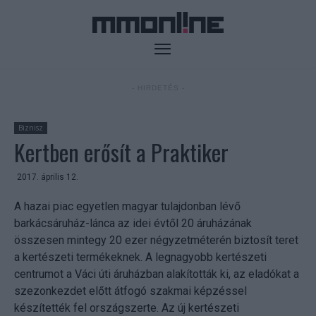
- HIRDETÉS -
Biznisz
Kertben erősít a Praktiker
2017. április 12.
A hazai piac egyetlen magyar tulajdonban lévő
barkácsáruház-lánca az idei évtől 20 áruházának
összesen mintegy 20 ezer négyzetméterén biztosít teret
a kertészeti termékeknek. A legnagyobb kertészeti
centrumot a Váci úti áruházban alakították ki, az eladókat a
szezonkezdet előtt átfogó szakmai képzéssel
készítették fel országszerte. Az új kertészeti