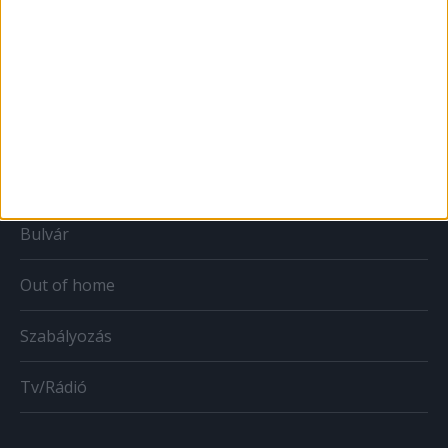
Print
Web
Mobil
Karrier
Bulvár
Out of home
Szabályozás
Tv/Rádió