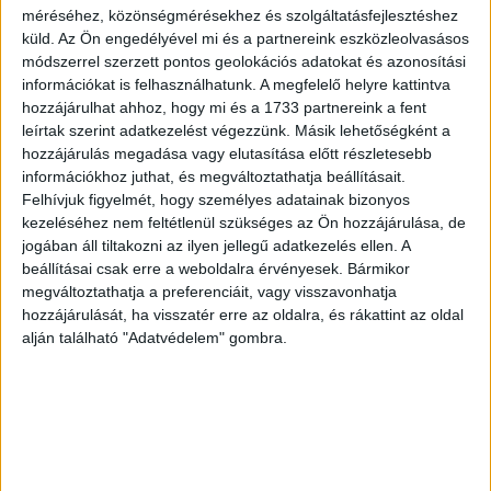
kerti bútorokról. Érdekesség, hogy az új divatirányzatnak
méréséhez, közönségmérésekhez és szolgáltatásfejlesztéshez
megfelelően már nemcsak a sötét, hanem a világos színű
küld.
Az Ön engedélyével mi és a partnereink eszközleolvasásos
bútorok is keresettek. Immár alapelvárás a fogyasztók
módszerrel szerzett pontos geolokációs adatokat és azonosítási
információkat is felhasználhatunk. A megfelelő helyre kattintva
részéről, hogy a terasz vagy az erkély bútorait egész
hozzájárulhat ahhoz, hogy mi és a 1733 partnereink a fent
szezonban a szabadban lehessen hagyni, így a fából
leírtak szerint adatkezelést végezzünk. Másik lehetőségként a
készült bútorokat egyre inkább felváltják a rattan vagy
hozzájárulás megadása vagy elutasítása előtt részletesebb
műrattan változatok.
információkhoz juthat, és megváltoztathatja beállításait.
Felhívjuk figyelmét, hogy személyes adatainak bizonyos
„Kertészeti osztályainkon dolgozó értékesítő
kezeléséhez nem feltétlenül szükséges az Ön hozzájárulása, de
munkatársaink a szezonkezdet előtt átfogó szakmai
jogában áll tiltakozni az ilyen jellegű adatkezelés ellen. A
beállításai csak erre a weboldalra érvényesek. Bármikor
képzésen vettek részt, így meg tudnak felelni az átlagon
megváltoztathatja a preferenciáit, vagy visszavonhatja
felüli vásárlói igényeknek is. A nagyobb látogatottságú
hozzájárulását, ha visszatér erre az oldalra, és rákattint az oldal
áruházaknál a szállító cégekkel kötött megállapodás
alján található "Adatvédelem" gombra.
értelmében a beszállítók szaktanácsadókat is
biztosítanak a tavaszi szezonkezdés idejére” – mondta
Cseh László, a Praktiker értékesítési vezetője.
Hozzátette: a vásárlás a Praktikernél az áruházakban,
illetve webshopban történhet.