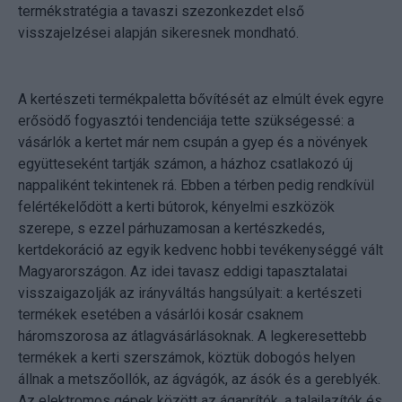
termékstratégia a tavaszi szezonkezdet első
visszajelzései alapján sikeresnek mondható.
A kertészeti termékpaletta bővítését az elmúlt évek egyre
erősödő fogyasztói tendenciája tette szükségessé: a
vásárlók a kertet már nem csupán a gyep és a növények
együtteseként tartják számon, a házhoz csatlakozó új
nappaliként tekintenek rá. Ebben a térben pedig rendkívül
felértékelődött a kerti bútorok, kényelmi eszközök
szerepe, s ezzel párhuzamosan a kertészkedés,
kertdekoráció az egyik kedvenc hobbi tevékenységgé vált
Magyarországon. Az idei tavasz eddigi tapasztalatai
visszaigazolják az irányváltás hangsúlyait: a kertészeti
termékek esetében a vásárlói kosár csaknem
háromszorosa az átlagvásárlásoknak. A legkeresettebb
termékek a kerti szerszámok, köztük dobogós helyen
állnak a metszőollók, az ágvágók, az ásók és a gereblyék.
Az elektromos gépek között az ágaprítók, a talajlazítók és