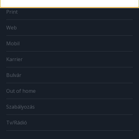
Print
Web
Mobil
Karrier
Bulvár
Out of home
Szabályozás
Tv/Rádió