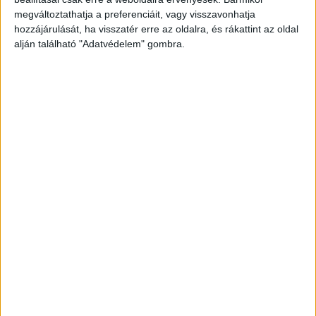
megváltoztathatja a preferenciáit, vagy visszavonhatja
Fődíj (kategóriák feletti):
hozzájárulását, ha visszatér erre az oldalra, és rákattint az oldal
alján található "Adatvédelem" gombra.
Magyar Telekom Nyrt. – #NEMÁLLUNKMEG
Középvállalat kategória:
Éves Employer Branding Stratégia
Arany minősítés: H1 Systems Mérnöki Szolgáltatások Kft.
– Employer Branding stratégia
Ezüst minősítés: NN Biztosító Zrt. – Belső
Kommunikációs Stratégia
Bronz minősítés: Webtown – Employer Branding a