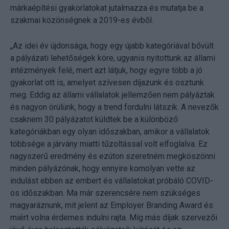
márkaépítési gyakorlatokat jutalmazza és mutatja be a
szakmai közönségnek a 2019-es évből.
„Az idei év újdonsága, hogy egy újabb kategóriával bővült
a pályázati lehetőségek köre, ugyanis nyitottunk az állami
intézmények felé, mert azt látjuk, hogy egyre több a jó
gyakorlat ott is, amelyet szívesen díjazunk és osztunk
meg. Eddig az állami vállalatok jellemzően nem pályáztak
és nagyon örülünk, hogy a trend fordulni látszik. A nevezők
csaknem 30 pályázatot küldtek be a különböző
kategóriákban egy olyan időszakban, amikor a vállalatok
többsége a járvány miatti tűzoltással volt elfoglalva. Ez
nagyszerű eredmény és ezúton szeretném megköszönni
minden pályázónak, hogy ennyire komolyan vette az
indulást ebben az embert és vállalatokat próbáló COVID-
os időszakban. Ma már szerencsére nem szükséges
magyaráznunk, mit jelent az Employer Branding Award és
miért volna érdemes indulni rajta. Míg más díjak szervezői