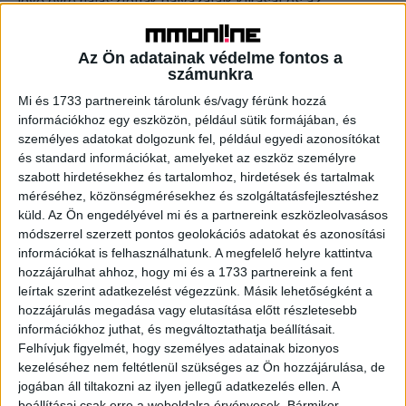
jövő évre halasztották pályázataik kiírását és az
eredményhirdetéseket, mi úgy döntöttük, más utat járunk:
nem hirdetünk második fordulót és még nyáron átadtuk a
Az Ön adatainak védelme fontos a
jól megérdemelt díjakat egy – a koronavírus járvány által
számunkra
életre hívott – online díjátadó keretében” – mondta el
Mi és 1733 partnereink tárolunk és/vagy férünk hozzá
Kádár Balázs, az MPRSZ elnökségi tagja, a díj létrehozója.
információkhoz egy eszközön, például sütik formájában, és
személyes adatokat dolgozunk fel, például egyedi azonosítókat
A szakmai zsűri alapos munkát végzett, 10 szempont
és standard információkat, amelyeket az eszköz személyre
mentén értékelte a pályázatokat három kategóriában
szabott hirdetésekhez és tartalomhoz, hirdetések és tartalmak
méréséhez, közönségmérésekhez és szolgáltatásfejlesztéshez
(Középvállalat, nagyvállalat, állami intézmények) és
küld.
Az Ön engedélyével mi és a partnereink eszközleolvasásos
választotta ki a 2019-es év legjobbjait. Az Employer
módszerrel szerzett pontos geolokációs adatokat és azonosítási
Branding Award évek óta értékes pontokat ér a Kreatív
információkat is felhasználhatunk. A megfelelő helyre kattintva
által jegyzett PR Toplistában, így a díjazott vállalatok
hozzájárulhat ahhoz, hogy mi és a 1733 partnereink a fent
együttműködő partnerei (ügynökségek) számíthatnak
leírtak szerint adatkezelést végezzünk. Másik lehetőségként a
utólagos pontjóváírásra. Az Employer Branding Award
hozzájárulás megadása vagy elutasítása előtt részletesebb
2020 kiírása a jövő év elején várható.
információkhoz juthat, és megváltoztathatja beállításait.
Felhívjuk figyelmét, hogy személyes adatainak bizonyos
kezeléséhez nem feltétlenül szükséges az Ön hozzájárulása, de
A Példaértékű Munkáltatói Márkaépítés Díját a 2019-ben a
jogában áll tiltakozni az ilyen jellegű adatkezelés ellen. A
következő vállalatok nyerték el:
beállításai csak erre a weboldalra érvényesek. Bármikor