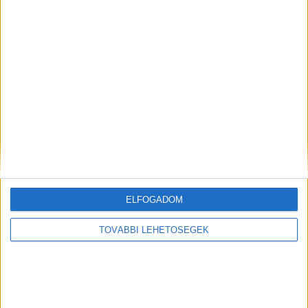
Korábbi adások
A rovat támogatói:
Még több podcast
ELFOGADOM
TOVÁBBI LEHETŐSÉGEK
DIGITAL CENTER
Új technikákkal támadnak a kiberbűnözők