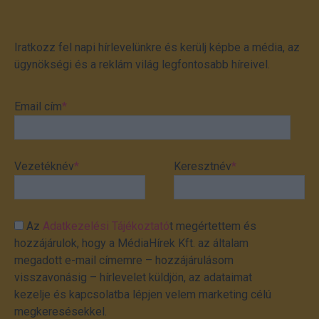
Iratkozz fel napi hírlevelünkre és kerülj képbe a média, az
ügynökségi és a reklám világ legfontosabb híreivel.
Email cím
*
Vezetéknév
*
Keresztnév
*
Az
Adatkezelési Tájékoztató
t megértettem és
hozzájárulok, hogy a MédiaHírek Kft. az általam
megadott e-mail címemre – hozzájárulásom
visszavonásig – hírlevelet küldjön, az adataimat
kezelje és kapcsolatba lépjen velem marketing célú
megkeresésekkel.