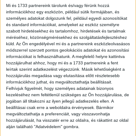
marketinges Top 50 esetén.
Mi és 1733 partnereink tárolunk és/vagy férünk hozzá
információkhoz egy eszközön, például sütik formájában, és
személyes adatokat dolgozunk fel, például egyedi azonosítókat
A legsikeresebb marketingszakemberek köre tehát
és standard információkat, amelyeket az eszköz személyre
messze nem azonos a legnagyobb büdzsé felett őrködő
szabott hirdetésekhez és tartalomhoz, hirdetések és tartalmak
marketingvezetőkével, ami tulajdonképpen jó hír. Jól
méréséhez, közönségmérésekhez és szolgáltatásfejlesztéshez
jellemzi ezt, ha megnézzük, hogy az elmúlt évben mely
küld.
Az Ön engedélyével mi és a partnereink eszközleolvasásos
cégek számítottak a legnagyobb reklámköltőnek. Ez
módszerrel szerzett pontos geolokációs adatokat és azonosítási
információkat is felhasználhatunk. A megfelelő helyre kattintva
alapján a 25 legnagyobb büdzséjű társaság közül
hozzájárulhat ahhoz, hogy mi és a 1733 partnereink a fent
mindössze tíz olyat találunk, amelyet valaki képvisel a
leírtak szerint adatkezelést végezzünk. Másik lehetőségként a
mostani Top 50-ben. Ráadásul a vállalatok költésének a
hozzájárulás megadása vagy elutasítása előtt részletesebb
nagysága és az ott dolgozó szakemberek listás
információkhoz juthat, és megváltoztathatja beállításait.
helyezése között nincs az égvilágon semmilyen
Felhívjuk figyelmét, hogy személyes adatainak bizonyos
kapcsolat.
kezeléséhez nem feltétlenül szükséges az Ön hozzájárulása, de
jogában áll tiltakozni az ilyen jellegű adatkezelés ellen. A
beállításai csak erre a weboldalra érvényesek. Bármikor
Jövés-menés
megváltoztathatja a preferenciáit, vagy visszavonhatja
hozzájárulását, ha visszatér erre az oldalra, és rákattint az oldal
Megint csak érdemes visszautalni a médiás Top 50-re,
alján található "Adatvédelem" gombra.
ahol az elmúlt 15 év tapasztalata az, hogy egyik évről a