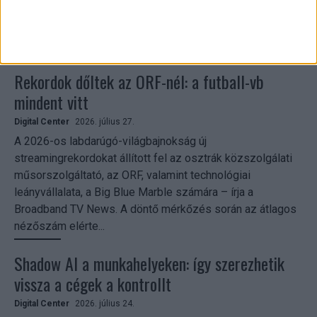
nemzetközi fogyasztók költése a versenyhétvégén 26%-
kal emelkedett az előző hétvégéhez viszonyítva. A
tranzakciók...
Rekordok dőltek az ORF-nél: a futball-vb
mindent vitt
Digital Center
2026. július 27.
A 2026-os labdarúgó-világbajnokság új
streamingrekordokat állított fel az osztrák közszolgálati
műsorszolgáltató, az ORF, valamint technológiai
leányvállalata, a Big Blue Marble számára – írja a
Broadband TV News. A döntő mérkőzés során az átlagos
nézőszám elérte...
Shadow AI a munkahelyeken: így szerezhetik
vissza a cégek a kontrollt
Digital Center
2026. július 24.