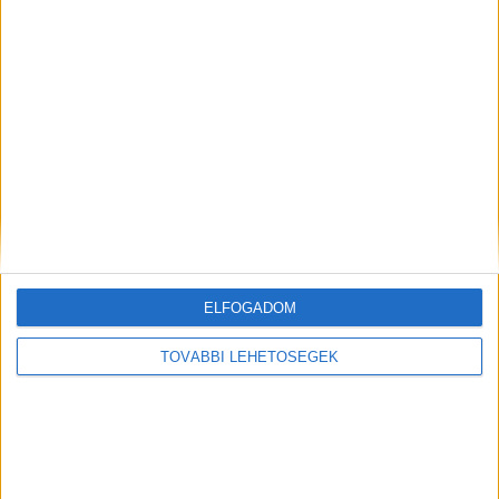
FleishmanHillard Café ügyvezető igazgatója. Érdekesség,
hogy a PR-szakembereket tartalmazó listán az ötvenes
rangsor jóval több mint felét a hölgyek teszik ki, egész
pontosan huszonkilencen szerepelnek.
A 10 legsikeresebb hazai PR-szakember
Forrás: Marketing&Media, TOP50 PR-es 2023
ELFOGADOM
TOVÁBBI LEHETŐSÉGEK