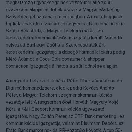
meghatározó ügynökségeinek vezetőiből álló zsűri
szavazatai alapján állították össze, a Magyar Marketing
Szövetséggel szakmai partnerségben. A marketingguruk
toplistájának élére zsinórban negyedik alkalommal idén is
Szabó Béla Attila, a Magyar Telekom márka- és
kereskedelmi kommunikációs igazgatója került. Második
helyezett Bánhegyi Zsófia, a Szerencsejáték Zrt.
kereskedelmi igazgatója, a dobogó harmadik fokára pedig
Mérő Ádámot, a Coca-Cola consumer & shopper
connection igazgatója állhatott a zsűri döntése alapján.
A negyedik helyezett Juhász Péter Tibor, a Vodafone és
Digi márkamenedzsere, ötödik pedig Kovács András
Péter, a Magyar Telekom szegmenskommunikációs
vezetője lett. A rangsorban őket Horváth Magyary Voljč
Nóra, a K&H Csoport kommunikációs ügyvezető
igazgatója, Nagy Zoltán Péter, az OTP Bank marketing- és
kommunikációs igazgatója, valamint Blaumann Debóra, az
Erste Bank marketing- és PR-vezetője követik. A top 50-