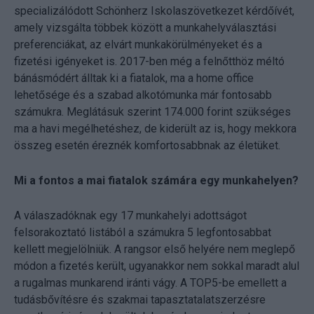
specializálódott Schönherz Iskolaszövetkezet kérdőívét,
amely vizsgálta többek között a munkahelyválasztási
preferenciákat, az elvárt munkakörülményeket és a
fizetési igényeket is. 2017-ben még a felnőtthöz méltó
bánásmódért álltak ki a fiatalok, ma a home office
lehetősége és a szabad alkotómunka már fontosabb
számukra. Meglátásuk szerint 174.000 forint szükséges
ma a havi megélhetéshez, de kiderült az is, hogy mekkora
összeg esetén éreznék komfortosabbnak az életüket.
Mi a fontos a mai fiatalok számára egy munkahelyen?
A válaszadóknak egy 17 munkahelyi adottságot
felsorakoztató listából a számukra 5 legfontosabbat
kellett megjelölniük. A rangsor első helyére nem meglepő
módon a fizetés került, ugyanakkor nem sokkal maradt alul
a rugalmas munkarend iránti vágy. A TOP5-be emellett a
tudásbővítésre és szakmai tapasztatalatszerzésre