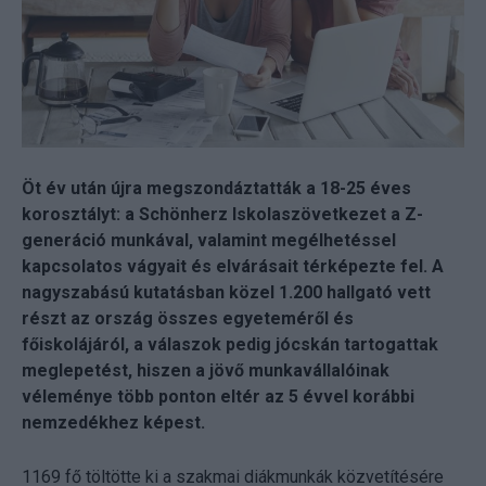
Öt év után újra megszondáztatták a 18-25 éves
korosztályt: a Schönherz Iskolaszövetkezet a Z-
generáció munkával, valamint megélhetéssel
kapcsolatos vágyait és elvárásait térképezte fel. A
nagyszabású kutatásban közel 1.200 hallgató vett
részt az ország összes egyeteméről és
főiskolájáról, a válaszok pedig jócskán tartogattak
meglepetést, hiszen a jövő munkavállalóinak
véleménye több ponton eltér az 5 évvel korábbi
nemzedékhez képest.
1169 fő töltötte ki a szakmai diákmunkák közvetítésére