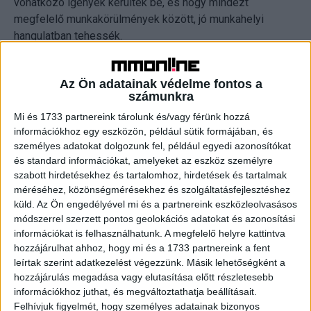
vonatkozó igények kerültek be, és hogy mindezt
megfelelő munkakörülmények között, jó munkahelyi
hangulatban tehessék.
"Öt évvel ezelőtt a felnőtthöz méltó bánásmód igénye a
Az Ön adatainak védelme fontos a
TOP5-ben jelent meg, mára azonban ugyanez csak a 9.
számunkra
helyet érte el. A kutatás teret biztosított további igények
Mi és 1733 partnereink tárolunk és/vagy férünk hozzá
felsorakoztatásának is, és kimagaslóan sokan fejezték ki
információkhoz egy eszközön, például sütik formájában, és
abbéli vágyukat, hogy szeretnének alkotómunkát végezni
személyes adatokat dolgozunk fel, például egyedi azonosítókat
a cégnél, így érdemben tenni hozzá a munkahely
és standard információkat, amelyeket az eszköz személyre
fejlődéséhez. Ezeken túl a fiatalok előszeretettel veszik
szabott hirdetésekhez és tartalomhoz, hirdetések és tartalmak
azt is, ha a vezetőség megosztja velük (is) a céges
méréséhez, közönségmérésekhez és szolgáltatásfejlesztéshez
információkat" – árulta el Baross Levente, a kutatást
küld.
Az Ön engedélyével mi és a partnereink eszközleolvasásos
módszerrel szerzett pontos geolokációs adatokat és azonosítási
végző Schönherz Iskolaszövetkezet elnöke.
információkat is felhasználhatunk. A megfelelő helyre kattintva
hozzájárulhat ahhoz, hogy mi és a 1733 partnereink a fent
A Z generáció megélhetésre vonatkozó igényei
leírtak szerint adatkezelést végezzünk. Másik lehetőségként a
hozzájárulás megadása vagy elutasítása előtt részletesebb
Rákérdeztek arra is, hogy milyen összeg jár a diákok
információkhoz juthat, és megváltoztathatja beállításait.
fejében megélhetési minimumot illetően, valamint hogy
Felhívjuk figyelmét, hogy személyes adatainak bizonyos