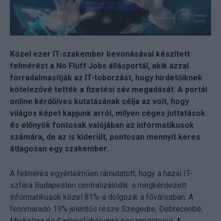
Közel ezer IT-szakember bevonásával készített
felmérést a No Fluff Jobs állásportál, akik azzal
forradalmasítják az IT-toborzást, hogy hirdetőiknek
kötelezővé tették a fizetési sáv megadását. A portál
online kérdőíves kutatásának célja az volt, hogy
világos képet kapjunk arról, milyen céges juttatások
és előnyök fontosak valójában az informatikusok
számára, de az is kiderült, pontosan mennyit keres
átlagosan egy szakember.
A felmérés egyértelműen rámutatott, hogy a hazai IT-
szféra Budapesten centralizálódik: a megkérdezett
informatikusok közel 81%-a dolgozik a fővárosban. A
fennmaradó 19% jelentős része Szegedre, Debrecenbe,
Miskolcra és Székesfehérvárra összepontosul. A