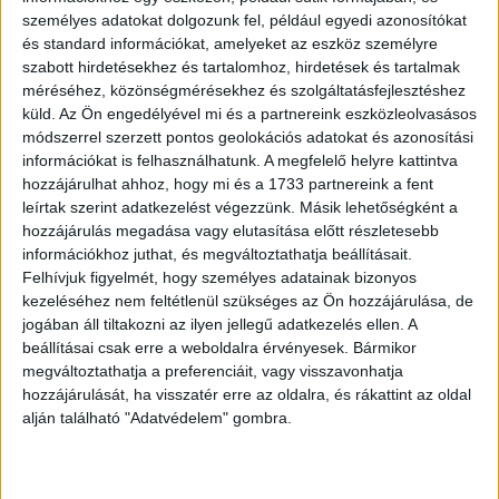
személyes adatokat dolgozunk fel, például egyedi azonosítókat
A szenior tudású IT-specialisták 40%-a nyilatkozott úgy,
és standard információkat, amelyeket az eszköz személyre
szabott hirdetésekhez és tartalomhoz, hirdetések és tartalmak
hogy keresetük a nettó 600 és 899 ezres fizetési sávban
méréséhez, közönségmérésekhez és szolgáltatásfejlesztéshez
mozog. 20%-uk 900 ezer és 1,2 millió forint közötti
küld.
Az Ön engedélyével mi és a partnereink eszközleolvasásos
összeget vihet haza havonta, 9%-uk havi fizetése pedig
módszerrel szerzett pontos geolokációs adatokat és azonosítási
az 1,2 milliót is meghaladja. A mediorok 66%-a, míg a
információkat is felhasználhatunk. A megfelelő helyre kattintva
juniorok 55%-a nettó 300 és 599 ezer forint között keres,
hozzájárulhat ahhoz, hogy mi és a 1733 partnereink a fent
utóbbi csoport 44%-a 100 és 299 ezer forint között jelölte
leírtak szerint adatkezelést végezzünk. Másik lehetőségként a
meg a fizetését.
hozzájárulás megadása vagy elutasítása előtt részletesebb
információkhoz juthat, és megváltoztathatja beállításait.
Felhívjuk figyelmét, hogy személyes adatainak bizonyos
Milyen valós igényeket támasztanak a
kezeléséhez nem feltétlenül szükséges az Ön hozzájárulása, de
munkavállalók?
jogában áll tiltakozni az ilyen jellegű adatkezelés ellen. A
beállításai csak erre a weboldalra érvényesek. Bármikor
A pénz azonban nem minden, és ez különösen igaz az IT-
megváltoztathatja a preferenciáit, vagy visszavonhatja
szférára, ahol a cégek kínálta előnyök között
hozzájárulását, ha visszatér erre az oldalra, és rákattint az oldal
alján található "Adatvédelem" gombra.
leggyakrabban a rugalmas munkaidő, a home office
lehetősége és a modern irodai környezet szerepel. A
home office a koronavírus-járvány kitörése előtt is kiemelt