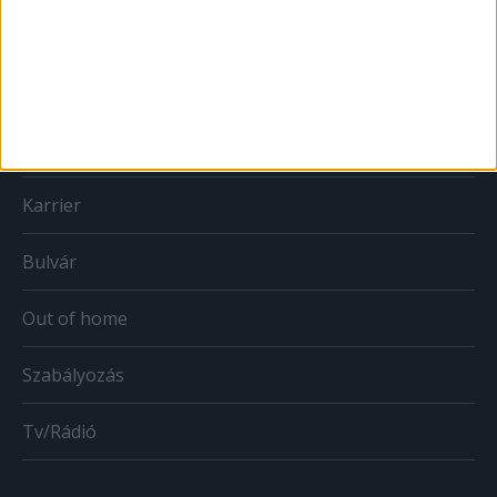
Print
Web
Mobil
Karrier
Bulvár
Out of home
Szabályozás
Tv/Rádió