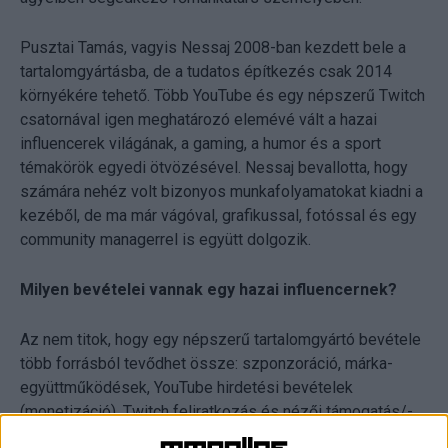
Pusztai Tamás, vagyis Nessaj 2008-ban kezdett bele a
tartalomgyártásba, de a tudatos építkezés csak 2014
környékére tehető. Több YouTube és egy népszerű Twitch
csatornával igen meghatározó elemévé vált a hazai
influencerek világának, a gaming, a humor és a sport
témakörök egyedi ötvözésével. Nessaj bevallotta, hogy
számára nehéz volt bizonyos munkafolyamatokat kiadni a
kezéből, de ma már vágóval, grafikussal, fotóssal és egy
community managerrel is együtt dolgozik.
Milyen bevételei vannak egy hazai influencernek?
Az nem titok, hogy egy népszerű tartalomgyártó bevétele
több forrásból tevődhet össze: szponzoráció, márka-
együttműködések, YouTube hirdetési bevételek
(monetizáció), Twitch feliratkozás és nézői támogatás/-
felajánlás, TikTok ajándékok, merchandise termékek,