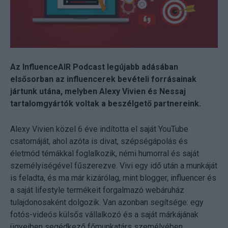
Az InfluenceAIR Podcast legújabb adásában
elsősorban az influencerek bevételi forrásainak
jártunk utána, melyben Alexy Vivien és Nessaj
tartalomgyártók voltak a beszélgető partnereink.
Alexy Vivien közel 6 éve indította el saját YouTube
csatornáját, ahol azóta is divat, szépségápolás és
életmód témákkal foglalkozik, némi humorral és saját
személyiségével fűszerezve. Vivi egy idő után a munkáját
is feladta, és ma már kizárólag, mint blogger, influencer és
a saját lifestyle termékeit forgalmazó webáruház
tulajdonosaként dolgozik. Van azonban segítsége: egy
fotós-videós külsős vállalkozó és a saját márkájának
ügyeiben segédkező főmunkatárs személyében.