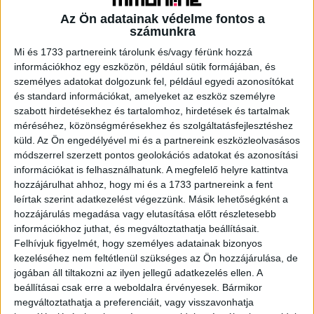
különböző videós/ streaming platformokkal kötött egyedi
Az Ön adatainak védelme fontos a
szerződések, vagy épp saját brand.
számunkra
Mi és 1733 partnereink tárolunk és/vagy férünk hozzá
információkhoz egy eszközön, például sütik formájában, és
személyes adatokat dolgozunk fel, például egyedi azonosítókat
„Azt mindenkinek látnia kell, hogyha az egy legyártott
és standard információkat, amelyeket az eszköz személyre
szabott hirdetésekhez és tartalomhoz, hirdetések és tartalmak
tartalomra jutó bevételt nézzük, akkor nyilvánvalóan a
méréséhez, közönségmérésekhez és szolgáltatásfejlesztéshez
szponzorációs együttműködések hozzák a legnagyobb
küld.
Az Ön engedélyével mi és a partnereink eszközleolvasásos
bevételt” – mondta Nessaj, aki azt is elismerte, hogy neki
módszerrel szerzett pontos geolokációs adatokat és azonosítási
nincs sok ilyen együttműködése, ezért bevételi forrásai
információkat is felhasználhatunk. A megfelelő helyre kattintva
elsősorban a Twitch és a YouTube - melyek hozzávetőleg
hozzájárulhat ahhoz, hogy mi és a 1733 partnereink a fent
balanszban vannak -, továbbá a merchandise
leírtak szerint adatkezelést végezzünk. Másik lehetőségként a
termékeladások.
hozzájárulás megadása vagy elutasítása előtt részletesebb
információkhoz juthat, és megváltoztathatja beállításait.
Felhívjuk figyelmét, hogy személyes adatainak bizonyos
„Én azt akartam elérni, hogy minél több helyről álljon
kezeléséhez nem feltétlenül szükséges az Ön hozzájárulása, de
össze a monetáris lába ennek az egésznek, mert úgy
jogában áll tiltakozni az ilyen jellegű adatkezelés ellen. A
sokkal stabilabb.”
beállításai csak erre a weboldalra érvényesek. Bármikor
megváltoztathatja a preferenciáit, vagy visszavonhatja