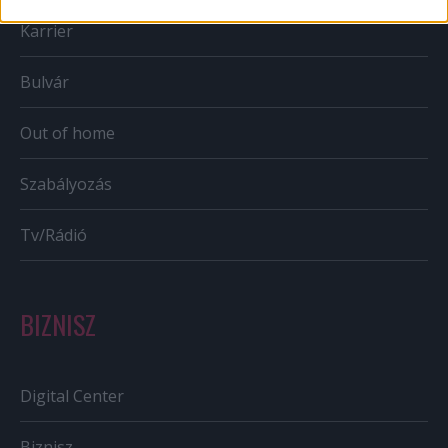
Karrier
Bulvár
Out of home
Szabályozás
Tv/Rádió
BIZNISZ
Digital Center
Biznisz