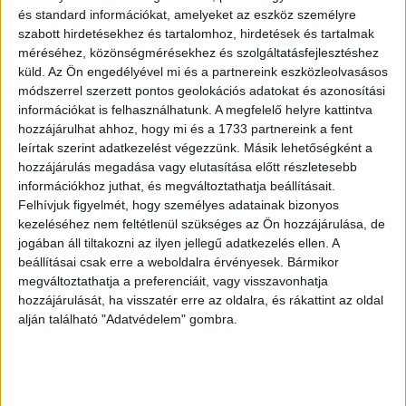
és standard információkat, amelyeket az eszköz személyre
A digitális készségekről kiírt pályázatra a jelentkezés
szabott hirdetésekhez és tartalomhoz, hirdetések és tartalmak
határideje november 21.
méréséhez, közönségmérésekhez és szolgáltatásfejlesztéshez
küld.
Az Ön engedélyével mi és a partnereink eszközleolvasásos
módszerrel szerzett pontos geolokációs adatokat és azonosítási
információkat is felhasználhatunk. A megfelelő helyre kattintva
OLVASTA MÁR?
hozzájárulhat ahhoz, hogy mi és a 1733 partnereink a fent
leírtak szerint adatkezelést végezzünk. Másik lehetőségként a
hozzájárulás megadása vagy elutasítása előtt részletesebb
információkhoz juthat, és megváltoztathatja beállításait.
Felhívjuk figyelmét, hogy személyes adatainak bizonyos
kezeléséhez nem feltétlenül szükséges az Ön hozzájárulása, de
jogában áll tiltakozni az ilyen jellegű adatkezelés ellen. A
beállításai csak erre a weboldalra érvényesek. Bármikor
megváltoztathatja a preferenciáit, vagy visszavonhatja
hozzájárulását, ha visszatér erre az oldalra, és rákattint az oldal
alján található "Adatvédelem" gombra.
Így lehet támogatásból nyaralót venni