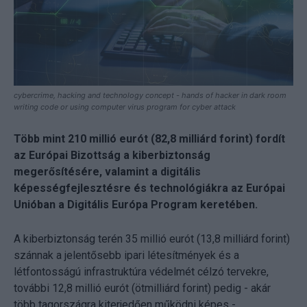
cybercrime, hacking and technology concept - hands of hacker in dark room
writing code or using computer virus program for cyber attack
Több mint 210 millió eurót (82,8 milliárd forint) fordít
az Európai Bizottság a kiberbiztonság
megerősítésére, valamint a digitális
képességfejlesztésre és technológiákra az Európai
Unióban a Digitális Európa Program keretében.
A kiberbiztonság terén 35 millió eurót (13,8 milliárd forint)
szánnak a jelentősebb ipari létesítmények és a
létfontosságú infrastruktúra védelmét célzó tervekre,
további 12,8 millió eurót (ötmilliárd forint) pedig - akár
több tagországra kiterjedően működni képes -