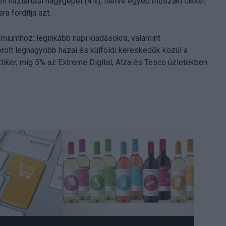
n háztartási nagygépet (4%), illetve egyéb műszaki cikket
a fordítja azt.
rémiumhoz: leginkább napi kiadásokra, valamint
orolt legnagyobb hazai és külföldi kereskedők közül a
iker, míg 5% az Extreme Digital, Alza és Tesco üzletekben