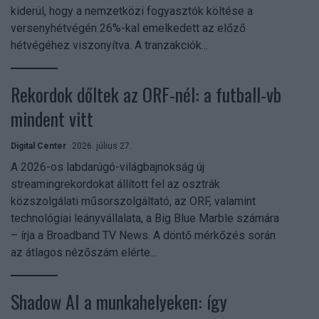
kiderül, hogy a nemzetközi fogyasztók költése a
versenyhétvégén 26%-kal emelkedett az előző
hétvégéhez viszonyítva. A tranzakciók...
Rekordok dőltek az ORF-nél: a futball-vb
mindent vitt
Digital Center
2026. július 27.
A 2026-os labdarúgó-világbajnokság új
streamingrekordokat állított fel az osztrák
közszolgálati műsorszolgáltató, az ORF, valamint
technológiai leányvállalata, a Big Blue Marble számára
– írja a Broadband TV News. A döntő mérkőzés során
az átlagos nézőszám elérte...
Shadow AI a munkahelyeken: így