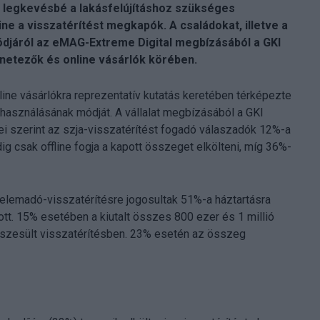
A legkevésbé a lakásfelújításhoz szükséges
ne a visszatérítést megkapók. A családokat, illetve a
ódjáról az eMAG-Extreme Digital megbízásából a GKI
ernetezők és online vásárlók körében.
ine vásárlókra reprezentatív kutatás keretében térképezte
elhasználásának módját. A vállalat megbízásából a GKI
yei szerint az szja-visszatérítést fogadó válaszadók 12%-a
ig csak offline fogja a kapott összeget elkölteni, míg 36%-
delemadó-visszatérítésre jogosultak 51%-a háztartásra
pott. 15% esetében a kiutalt összes 800 ezer és 1 millió
részesült visszatérítésben. 23% esetén az összeg