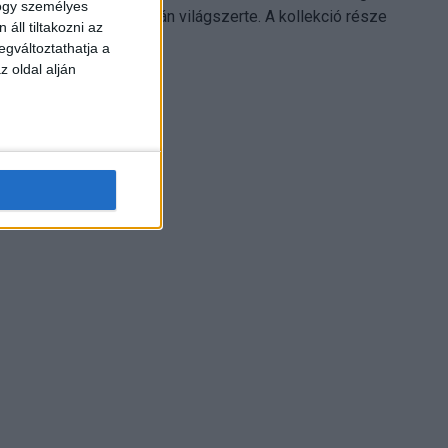
hogy személyes
Electronics platformján világszerte. A kollekció része
áll tiltakozni az
Leonardo...
egváltoztathatja a
z oldal alján