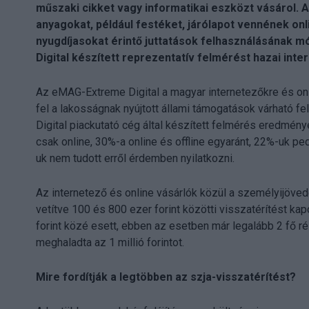
műszaki cikket vagy informatikai eszközt vásárol. 
anyagokat, például festéket, járólapot vennének onli
nyugdíjasokat érintő juttatások felhasználásának m
Digital készített reprezentatív felmérést hazai int
Az eMAG-Extreme Digital a magyar internetezőkre és onl
fel a lakosságnak nyújtott állami támogatások várható f
Digital piackutató cég által készített felmérés eredmén
csak online, 30%-a online és offline egyaránt, 22%-uk ped
uk nem tudott erről érdemben nyilatkozni.
Az internetező és online vásárlók közül a személyijöve
vetítve 100 és 800 ezer forint közötti visszatérítést ka
forint közé esett, ebben az esetben már legalább 2 fő 
meghaladta az 1 millió forintot.
Mire fordítják a legtöbben az szja-visszatérítést?