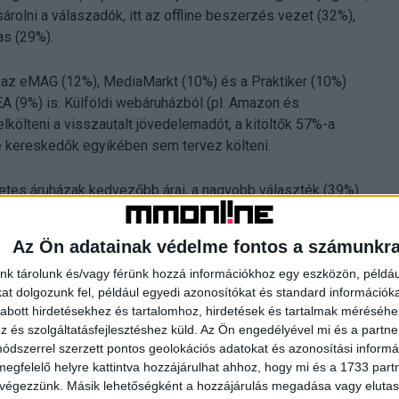
árolni a válaszadók, itt az offline beszerzés vezet (32%),
as (29%).
n az eMAG (12%), MediaMarkt (10%) és a Praktiker (10%)
A (9%) is. Külföldi webáruházból (pl. Amazon és
lkölteni a visszautalt jövedelemadót, a kitöltők 57%-a
ne kereskedők egyikében sem tervez költeni.
netes áruházak kedvezőbb árai, a nagyobb választék (39%)
ruházakban nem találták meg a kívánt terméket (31%). Az
yesen is meg lehet vizsgálni a terméket (50%), illetve az,
Az Ön adatainak védelme fontos a számunkr
zehasonlítását (24%).
nk tárolunk és/vagy férünk hozzá információkhoz egy eszközön, példáu
t dolgozunk fel, például egyedi azonosítókat és standard információk
tés az eMAG-Extreme Digitalnál
abott hirdetésekhez és tartalomhoz, hirdetések és tartalmak méréséhe
és szolgáltatásfejlesztéshez küld.
Az Ön engedélyével mi és a partne
két nappal az szja-visszatérítések folyósításának indulása
dszerrel szerzett pontos geolokációs adatokat és azonosítási informác
övekedést érzékelt.
megfelelő helyre kattintva hozzájárulhat ahhoz, hogy mi és a 1733 partne
 végezzünk. Másik lehetőségként a hozzájárulás megadása vagy elutasí