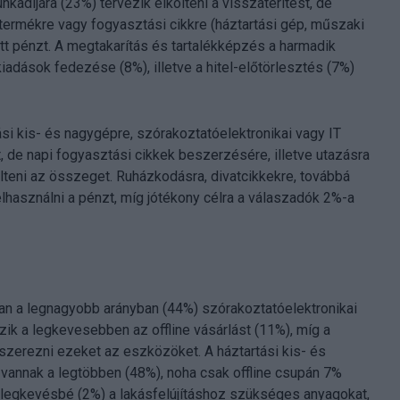
kadíjára (23%) tervezik elkölteni a visszatérítést, de
termékre vagy fogyasztási cikkre (háztartási gép, műszaki
pott pénzt. A megtakarítás és tartalékképzés a harmadik
iadások fedezése (8%), illetve a hitel-előtörlesztés (7%)
tási kis- és nagygépre, szórakoztatóelektronikai vagy IT
, de napi fogyasztási cikkek beszerzésére, illetve utazásra
lteni az összeget. Ruházkodásra, divatcikkekre, továbbá
lhasználni a pénzt, míg jótékony célra a válaszadók 2%-a
an a legnagyobb arányban (44%) szórakoztatóelektronikai
zik a legkevesebben az offline vásárlást (11%), míg a
szerezni ezeket az eszközöket. A háztartási kis- és
 vannak a legtöbben (48%), noha csak offline csupán 7%
A legkevésbé (2%) a lakásfelújításhoz szükséges anyagokat,