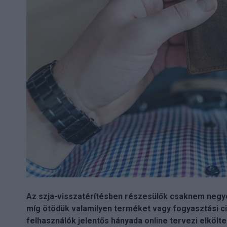
Az szja-visszatérítésben részesülők csaknem negye
míg ötödük valamilyen terméket vagy fogyasztási ci
felhasználók jelentős hányada online tervezi elkölt