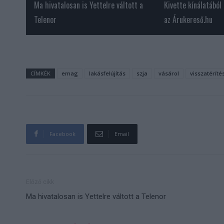
Ma hivatalosan is Yettelre váltott a
Kivette kínálatából
Telenor
az Árukereső.hu
CÍMKÉK
emag
lakásfelújítás
szja
vásárol
visszatéríté
Facebook
Email
Előző cikk
Ma hivatalosan is Yettelre váltott a Telenor