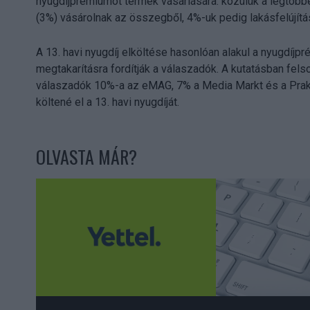
nyugdíjprémiumot termék vásárlására: közülük a legtöbbe
(3%) vásárolnak az összegből, 4%-uk pedig lakásfelújításr
A 13. havi nyugdíj elköltése hasonlóan alakul a nyugdíjp
megtakarításra fordítják a válaszadók. A kutatásban fels
válaszadók 10%-a az eMAG, 7% a Media Markt és a Prakt
költené el a 13. havi nyugdíját.
OLVASTA MÁR?