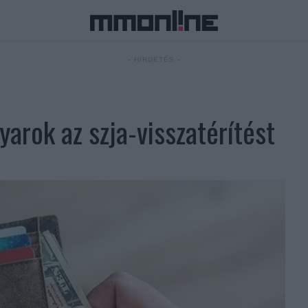
- HIRDETÉS -
yarok az szja-visszatérítést