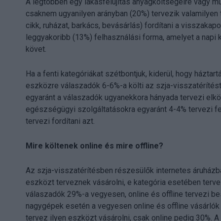
A legtöbben egy lakásfelújítás anyagköltségeire vagy mun
csaknem ugyanilyen arányban (20%) tervezik valamilyen 
cikk, ruházat, barkács, bevásárlás) fordítani a visszaka
leggyakoribb (13%) felhasználási forma, amelyet a napi k
követ.
Ha a fenti kategóriákat szétbontjuk, kiderül, hogy háztar
eszközre válaszadók 6-6%-a költi az szja-visszatérítést
egyaránt a válaszadók ugyanekkora hányada tervezi elkö
egészségügyi szolgáltatásokra egyaránt 4-4% tervezi fe
tervezi fordítani azt.
Mire költenek online és mire offline?
Az szja-visszatérítésben részesülők internetes áruházb
eszközt terveznek vásárolni, e kategória esetében terve
válaszadók 29%-a vegyesen, online és offline tervezi be
nagygépek esetén a vegyesen online és offline vásárlók
tervez ilyen eszközt vásárolni, csak online pedig 30%. 