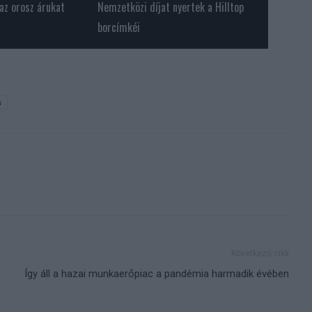
 az orosz árukat
Nemzetközi díjat nyertek a Hilltop
borcímkéi
s
Következő cikk
Így áll a hazai munkaerőpiac a pandémia harmadik évében