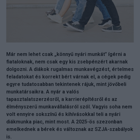
Már nem lehet csak „könnyű nyári munkát" ígérni a
fiataloknak, nem csak egy kis zsebpénzért akarnak
dolgozni. A diákok rugalmas munkavégzést, értelmes
feladatokat és korrekt bért várnak el, a cégek pedig
egyre tudatosabban tekintenek rájuk, mint jövőbeli
munkatársaikra. A nyár a valós
tapasztalatszerzésről, a karrierépítésről és az
élményszerű munkavállalásról szól. Vagyis soha nem
volt ennyire sokszínű és kihívásokkal teli a nyári
diákmunka piac, mint most. A 2025-ös szezonban
emelkednek a bérek és változnak az SZJA-szabályok
is.