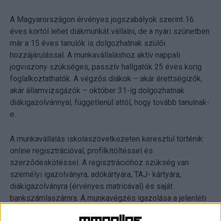
A Magyarországon érvényes jogszabályok szerint 16
éves kortól lehet diákmunkát vállalni, de a nyári szünetben
már a 15 éves tanulók is dolgozhatnak szülői
hozzájárulással. A munkavállaláshoz aktív nappali
jogviszony szükséges, passzív hallgatók 25 éves korig
foglalkoztathatók. A végzős diákok – akár érettségizők,
akár államvizsgázók – október 31-ig dolgozhatnak
diákigazolvánnyal, függetlenül attól, hogy tovább tanulnak-
e.
A munkavállalás iskolaszövetkezeten keresztül történik:
online regisztrációval, profilkitöltéssel és
szerződéskötéssel. A regisztrációhoz szükség van
személyi igazolványra, adókártyára, TAJ- kártyára,
diákigazolványra (érvényes matricával) és saját
bankszámlaszámra. A munkavégzés igazolása a jelenléti
ív feltöltésével történik, amely egyben a bér kifizetésének