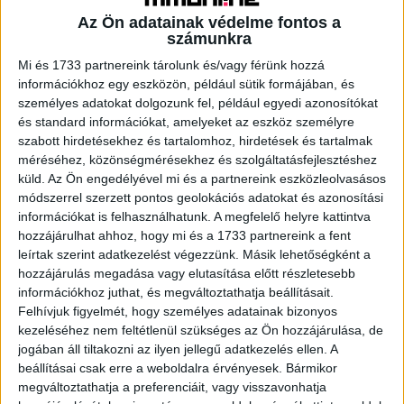
feltétele is.
Az Ön adatainak védelme fontos a
számunkra
A tavalyi átlagosan 1800–1900 forintos órabér idén
Mi és 1733 partnereink tárolunk és/vagy férünk hozzá
2100–2200 forintra emelkedett. A minimálbér 1672
információkhoz egy eszközön, például sütik formájában, és
forintra, illetve a garantált bérminimum 2005 forintra
személyes adatokat dolgozunk fel, például egyedi azonosítókat
emeléséhez igazodva nőttek az elérhető átlagbérek.
és standard információkat, amelyeket az eszköz személyre
Mérnöki, informatikai területen a 2200–2500 Ft közötti
szabott hirdetésekhez és tartalomhoz, hirdetések és tartalmak
órabér a jellemző. Adminisztratív munkakörökben 1900–
méréséhez, közönségmérésekhez és szolgáltatásfejlesztéshez
2100 Ft közötti bér az elvárás.
küld.
Az Ön engedélyével mi és a partnereink eszközleolvasásos
módszerrel szerzett pontos geolokációs adatokat és azonosítási
információkat is felhasználhatunk. A megfelelő helyre kattintva
A diákok egyre nagyobb arányban vállalnak több órát, ami
hozzájárulhat ahhoz, hogy mi és a 1733 partnereink a fent
az inflációval és az emelkedő megélhetési költségekkel
leírtak szerint adatkezelést végezzünk. Másik lehetőségként a
is összefüggésben lehet. Sok fiatal már nemcsak
hozzájárulás megadása vagy elutasítása előtt részletesebb
költőpénzt keres, hanem a megélhetését is ebből fedezi.
információkhoz juthat, és megváltoztathatja beállításait.
Felhívjuk figyelmét, hogy személyes adatainak bizonyos
kezeléséhez nem feltétlenül szükséges az Ön hozzájárulása, de
Hibrid munkavégzés: elvárás, nem lehetőség
jogában áll tiltakozni az ilyen jellegű adatkezelés ellen. A
beállításai csak erre a weboldalra érvényesek. Bármikor
A COVID-időszak tapasztalatai hosszú távú változást
megváltoztathatja a preferenciáit, vagy visszavonhatja
hoztak a diákok elvárásaiban. Az irodai munkák esetében