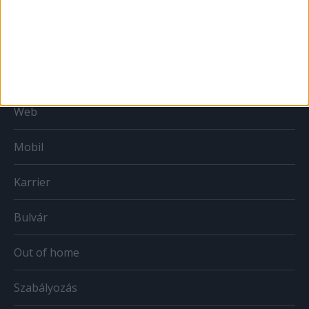
MÉDIA
Print
Web
Mobil
Karrier
Bulvár
Out of home
Szabályozás