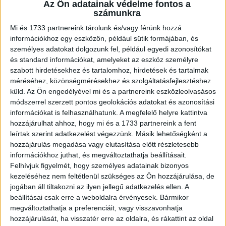
jön majd létre. Az épülő szuperbank a teljes piaci
Az Ön adatainak védelme fontos a
számunkra
spektrum lefedését és minden ügyfélszegmens
kiszolgálását célozza, miközben jelentős hangsúlyt kap a
Mi és 1733 partnereink tárolunk és/vagy férünk hozzá
lakossági, mikro-, kis- és középvállalati, valamint
információkhoz egy eszközön, például sütik formájában, és
személyes adatokat dolgozunk fel, például egyedi azonosítókat
agrárügyfeleinek nyújtandó új, modern, kedvező árazású
és standard információkat, amelyeket az eszköz személyre
termék- és szolgáltatási paletta biztosítása is.
szabott hirdetésekhez és tartalomhoz, hirdetések és tartalmak
méréséhez, közönségmérésekhez és szolgáltatásfejlesztéshez
A szakember pályafutását az Állami Pénz- és Tőkepiaci
küld.
Az Ön engedélyével mi és a partnereink eszközleolvasásos
Felügyeleten kezdte. 1998-tól a Pénzügyi Szervezetek
módszerrel szerzett pontos geolokációs adatokat és azonosítási
Állami Felügyelete (PSZÁF) osztályvezetője, majd 2004-
információkat is felhasználhatunk. A megfelelő helyre kattintva
hozzájárulhat ahhoz, hogy mi és a 1733 partnereink a fent
től főosztályvezetője, később a felügyeleti terület
leírtak szerint adatkezelést végezzünk. Másik lehetőségként a
ügyvezető igazgatója volt.
hozzájárulás megadása vagy elutasítása előtt részletesebb
információkhoz juthat, és megváltoztathatja beállításait.
2010-ben csatlakozott az OTP Csoporthoz, az itt töltött
Felhívjuk figyelmét, hogy személyes adatainak bizonyos
pályafutása alatt vezette az OTP Ingatlan Befektetési
kezeléséhez nem feltétlenül szükséges az Ön hozzájárulása, de
Alapkezelő Zrt.-t, valamint 2018 szeptemberétől 2020
jogában áll tiltakozni az ilyen jellegű adatkezelés ellen. A
júliusáig az OTP Bank Nyrt. általános vezérigazgató-
beállításai csak erre a weboldalra érvényesek. Bármikor
megváltoztathatja a preferenciáit, vagy visszavonhatja
helyettese volt. Ebben az időszakban egyedülálló
hozzájárulását, ha visszatér erre az oldalra, és rákattint az oldal
nemzetközi tapasztalatokat is szerzett: ő irányította a