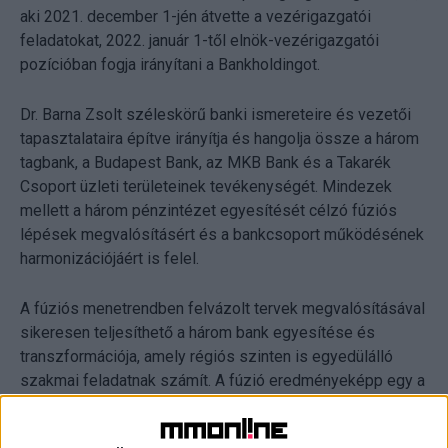
aki 2021. december 1-jén átvette a vezérigazgatói
feladatokat, 2022. január 1-től elnök-vezérigazgatói
pozícióban fogja irányítani a Bankholdingot.
Dr. Barna Zsolt széleskörű banki ismereteire és vezetői
tapasztalataira építve irányítja és hangolja össze a három
tagbank, a Budapest Bank, az MKB Bank és a Takarék
Csoport üzleti területeinek tevékenységét. Mindezek
mellett a három pénzintézet egyesítését célzó fúziós
lépések megvalósításért és a bankcsoport működésének
harmonizációjáért is felel.
A fúziós menetrendben felvázolt tervek megvalósításával
sikeresen teljesíthető a három bank egyesítése és
transzformációja, amely régiós szinten is egyedülálló
szakmai feladatnak számít. A fúzió eredményeképp egy a
lakossági és vállalati ügyféligényeket egyaránt
maradéktalanul kiszolgáló, integrált, univerzális nagybank