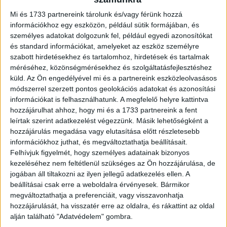
hívták fel a figyelmet, a fogyasztói érdek tehát nem
Mi és 1733 partnereink tárolunk és/vagy férünk hozzá
sérült súlyosan azzal, hogy a közleményben nem
információkhoz egy eszközön, például sütik formájában, és
személyes adatokat dolgozunk fel, például egyedi azonosítókat
nevesítették annak megrendelőjét. A Médiatanács
és standard információkat, amelyeket az eszköz személyre
ezért csak figyelmeztetésben részesítette a
szabott hirdetésekhez és tartalomhoz, hirdetések és tartalmak
televízió szolgáltatóját.
méréséhez, közönségmérésekhez és szolgáltatásfejlesztéshez
küld.
Az Ön engedélyével mi és a partnereink eszközleolvasásos
módszerrel szerzett pontos geolokációs adatokat és azonosítási
információkat is felhasználhatunk. A megfelelő helyre kattintva
hozzájárulhat ahhoz, hogy mi és a 1733 partnereink a fent
Hatósági ellenőrzés során derült ki, hogy az FM 103.9 – A
leírtak szerint adatkezelést végezzünk. Másik lehetőségként a
ROCK budapesti kereskedelmi rádió szolgáltatója a
hozzájárulás megadása vagy elutasítása előtt részletesebb
vizsgált hét napból ötben megsértette a reggel 6 és 9 óra
információkhoz juthat, és megváltoztathatja beállításait.
közötti, illetve a délután fél 5 és fél 8 közötti idősávokra,
Felhívjuk figyelmét, hogy személyes adatainak bizonyos
napi négy-négy alkalommal budapesti közlekedési hírek
kezeléséhez nem feltétlenül szükséges az Ön hozzájárulása, de
sugárzására vállalt kötelezettségeit. A jogsértés csekély
jogában áll tiltakozni az ilyen jellegű adatkezelés ellen. A
súlya miatt a Médiatanács nem szabott ki bírságot, hanem
beállításai csak erre a weboldalra érvényesek. Bármikor
megváltoztathatja a preferenciáit, vagy visszavonhatja
figyelmeztetésben részesítette a rádió
hozzájárulását, ha visszatér erre az oldalra, és rákattint az oldal
médiaszolgáltatóját.
alján található "Adatvédelem" gombra.