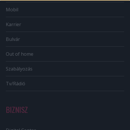
Mobil
Karrier
Bulvár
Out of home
Szabályozás
Tv/Rádió
BIZNISZ