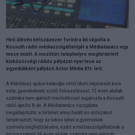
Heti ülésén kétszázezer forintra bírságolta a
Kossuth rádió médiaszolgáltatóját a Médiatanács egy
mese miatt. A mezőtúri telephelyre meghirdetett
kisközösségi rádiós pályázat nyertese az
egyedüliként pályázó Actor Média Kft. lett.
A Kéklótusz apáca kalandjai című tibeti népmesét kora
este, gyerekeknek szóló felvezetéssel, 12 éven aluliak
számára nem ajánlott minősítéssel sugározta a Kossuth
rádió április 8-án. A Médiatanács vizsgálata
megállapította: a történet annyi halált és erőszakot
tartalmazott, hogy az káros lehet a gyermekek
személyiségfejlődésére, ezért a médiaszolgáltatónak a
műsorszámot 16 éven aluliak számára nem ajánlott