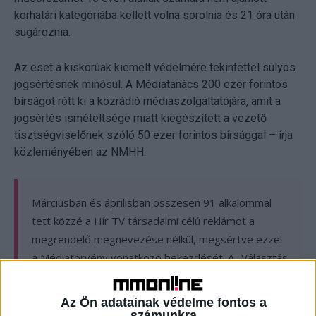
korhatári kategóriába kellett volna sorolnia és 21 óra után
sugároznia.
Az eset a kiskorúak kiemelt védelmére tekintettel súlyos
jogsértésnek minősül. A Médiatanács 200 ezer forintos
bírságot rótt ki a közrádió médiaszolgáltatójára, amit a
jogsértés ismételtsége miatt kiegészített a vezető
tisztségviselőnek szóló 50 ezer forintos bírsággal – írja
közleményében az NMHH.
Márciusban és áprilisban összesen 91 alkalommal
tett közzé a Hír TV társadalmi célú reklámot a
megrendelő megnevezése nélkül, megsértve ezzel
a Médiatörvény vonatkozó bekezdését. A „Választás
2022” című társadalmi célú reklámok az
országgyűlési választásokon való részvételre
Az Ön adatainak védelme fontos a
buzdítottak, azaz állampolgári jogaink gyakorlására
számunkra