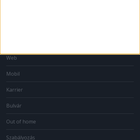
MÉDIA
Print
Web
Mobil
Karrier
Bulvár
Out of home
Szabályozás