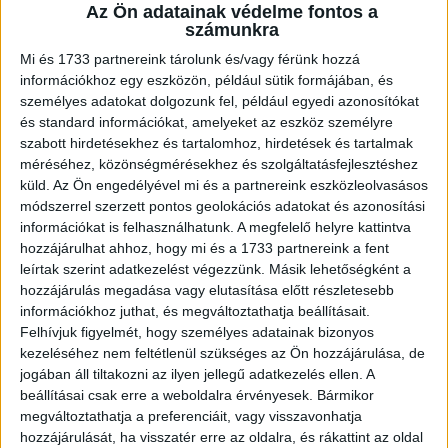
Az Ön adatainak védelme fontos a
A pályázók ezen felül egy korai jelentkezési
számunkra
kedvezményre is számíthatnak: az első 100 érvényes
Mi és 1733 partnereink tárolunk és/vagy férünk hozzá
pályázat beadója egy éves Norton 360 végpontvédelmi
információkhoz egy eszközön, például sütik formájában, és
megoldás előfizetést kap.
személyes adatokat dolgozunk fel, például egyedi azonosítókat
és standard információkat, amelyeket az eszköz személyre
A három győztes kiválasztásnál a Telekom szakértői azt
szabott hirdetésekhez és tartalomhoz, hirdetések és tartalmak
nézik, hogy egy pályázó valóban szeretne-e változtatni
méréséhez, közönségmérésekhez és szolgáltatásfejlesztéshez
küld.
Az Ön engedélyével mi és a partnereink eszközleolvasásos
megszokott működésén, és látható-e, hogy a digitalizáció
módszerrel szerzett pontos geolokációs adatokat és azonosítási
gyakorlati segítséget nyújthat neki. Előnyt jelent, ha a
információkat is felhasználhatunk. A megfelelő helyre kattintva
vállalkozás története és a fejlődés - a digitális
hozzájárulhat ahhoz, hogy mi és a 1733 partnereink a fent
megoldások segítségével - életszerűen megmutatható
leírtak szerint adatkezelést végezzünk. Másik lehetőségként a
másoknak is. A nyertes vállalkozás történetét és a
hozzájárulás megadása vagy elutasítása előtt részletesebb
digitalizáció gyakorlati előnyeit a Telekom a program
információkhoz juthat, és megváltoztathatja beállításait.
kommunikációjában is bemutatja, hogy inspirációt nyújtson
Felhívjuk figyelmét, hogy személyes adatainak bizonyos
kezeléséhez nem feltétlenül szükséges az Ön hozzájárulása, de
más hazai vállalkozások számára. Jelentkezni a
jogában áll tiltakozni az ilyen jellegű adatkezelés ellen. A
pályázatra 2026. június 25-ig lehet egy online pályázati
beállításai csak erre a weboldalra érvényesek. Bármikor
űrlap kitöltésével a
megváltoztathatja a preferenciáit, vagy visszavonhatja
www.hellobiznisz.telekom.hu/digitalizacios-palyazat
hozzájárulását, ha visszatér erre az oldalra, és rákattint az oldal