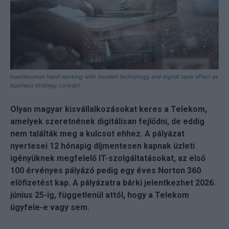
businessman hand working with modern technology and digital layer effect as
business strategy concept
Olyan magyar kisvállalkozásokat keres a Telekom,
amelyek szeretnének digitálisan fejlődni, de eddig
nem találták meg a kulcsot ehhez. A pályázat
nyertesei 12 hónapig díjmentesen kapnak üzleti
igényüknek megfelelő IT-szolgáltatásokat, az első
100 érvényes pályázó pedig egy éves Norton 360
előfizetést kap. A pályázatra bárki jelentkezhet 2026.
június 25-ig, függetlenül attól, hogy a Telekom
ügyfele-e vagy sem.