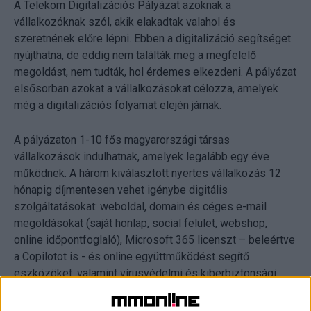
A Telekom Digitalizációs Pályázat azoknak a
vállalkozóknak szól, akik elakadtak valahol és
szeretnének előre lépni. Ebben a digitalizáció segítséget
nyújthatna, de eddig nem találták meg a megfelelő
megoldást, nem tudták, hol érdemes elkezdeni. A pályázat
elsősorban azokat a vállalkozásokat célozza, amelyek
még a digitalizációs folyamat elején járnak.
A pályázaton 1-10 fős magyarországi társas
vállalkozások indulhatnak, amelyek legalább egy éve
működnek. A három kiválasztott nyertes vállalkozás 12
hónapig díjmentesen vehet igénybe digitális
szolgáltatásokat: weboldal, domain és céges e-mail
megoldásokat (saját honlap, social felület, webshop,
online időpontfoglaló), Microsoft 365 licenszt – beleértve
a Copilotot is - és online együttműködést segítő
eszközöket, valamint vírusvédelmi és kiberbiztonsági
szolgáltatásokat. A pontos nyereménycsomag a nyertes
vállalkozás igényeihez igazodik, közös felmérés alapján.