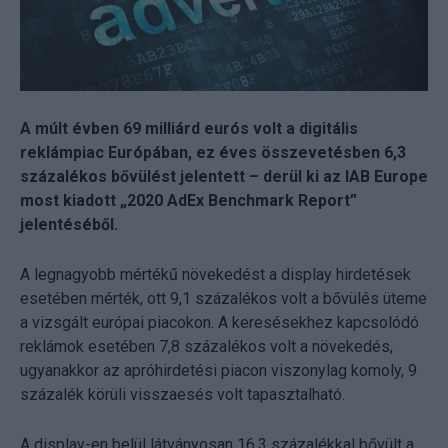
A múlt évben 69 milliárd eurós volt a digitális
reklámpiac Európában, ez éves összevetésben 6,3
százalékos bővülést jelentett – derül ki az IAB Europe
most kiadott „2020 AdEx Benchmark Report”
jelentéséből.
A legnagyobb mértékű növekedést a display hirdetések
esetében mérték, ott 9,1 százalékos volt a bővülés üteme
a vizsgált európai piacokon. A keresésekhez kapcsolódó
reklámok esetében 7,8 százalékos volt a növekedés,
ugyanakkor az apróhirdetési piacon viszonylag komoly, 9
százalék körüli visszaesés volt tapasztalható.
A display-en belül látványosan 16,3 százalékkal bővült a