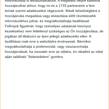
információkat is felhasználhatunk. A megfelelő helyre kattintva
felét. A legnagyobb piac az Egyesült Királyság, ahol tavaly
hozzájárulhat ahhoz, hogy mi és a 1733 partnereink a fent
22,5 milliárd eurós volt a digitális hirdetési szegmens. Az
leírtak szerint adatkezelést végezzünk. Másik lehetőségként a
öt legnagyobb piac adja egyébként a vizsgált 28 ország
hozzájárulás megadása vagy elutasítása előtt részletesebb
költésének mintegy kétharmadát, összesen 47,4 milliárd
információkhoz juthat, és megváltoztathatja beállításait.
eurót.
Felhívjuk figyelmét, hogy személyes adatainak bizonyos
kezeléséhez nem feltétlenül szükséges az Ön hozzájárulása, de
jogában áll tiltakozni az ilyen jellegű adatkezelés ellen. A
CÍMKÉK
digitális reklámpiac
display
Egyesült Királyság
beállításai csak erre a weboldalra érvényesek. Bármikor
megváltoztathatja a preferenciáit, vagy visszavonhatja
hirdetés
IAB Europe
Németország
Törökország
hozzájárulását, ha visszatér erre az oldalra, és rákattint az oldal
alján található "Adatvédelem" gombra.
Facebook
Email
Előző cikk
Következő cikk
Újraindul az áremelkedés a
Nagyon elszállt a kávé ára