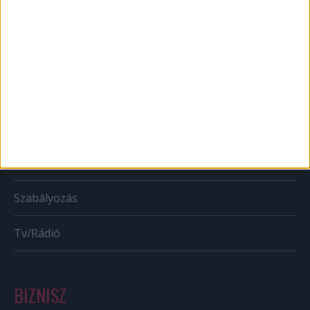
Web
Mobil
Karrier
Bulvár
Out of home
Szabályozás
Tv/Rádió
BIZNISZ