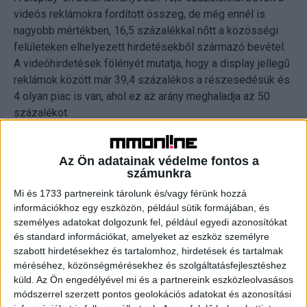
videós reklámokra fordított összeg, de még ennél is
nagyobb mértékben, 16,5 százalékkal nőtt a közösségi
felületeken elhelyezett hirdetésekből származó bevétel.
A videóhirdetések fölényét mutatja, hogy a display jellegű
reklámok között már 39,4 százalékos a részesedésük és
4 olyan piac is van, ahol ez az arány meghaladja az 50
százalékot.
A jelentés szerint 7 országban 10 százalék fölötti
Az Ön adatainak védelme fontos a
növekedést mértek a digitális reklámköltésben. A
számunkra
legnagyobb fejlődés Törökországban volt, ahol 34,8
Mi és 1733 partnereink tárolunk és/vagy férünk hozzá
százalékos volt a bővülés üteme tavaly 2019-hez képest.
információkhoz egy eszközön, például sütik formájában, és
Nyugat-Európában pedig Németország tudta felmutatni a
személyes adatokat dolgozunk fel, például egyedi azonosítókat
legnagyobb mértékű fejlődést, ott 10,4 százalékkal nőtt a
és standard információkat, amelyeket az eszköz személyre
piac.
szabott hirdetésekhez és tartalomhoz, hirdetések és tartalmak
méréséhez, közönségmérésekhez és szolgáltatásfejlesztéshez
Érdekesség, hogy a vizsgált 28 ország közül 13 esetében
küld.
Az Ön engedélyével mi és a partnereink eszközleolvasásos
módszerrel szerzett pontos geolokációs adatokat és azonosítási
már a digitális költés adja a teljes reklámpiac több mint