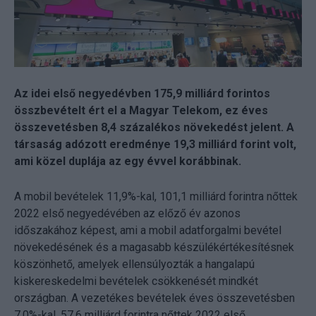
Az idei első negyedévben 175,9 milliárd forintos
összbevételt ért el a Magyar Telekom, ez éves
összevetésben 8,4 százalékos növekedést jelent. A
társaság adózott eredménye 19,3 milliárd forint volt,
ami közel duplája az egy évvel korábbinak.
A mobil bevételek 11,9%-kal, 101,1 milliárd forintra nőttek
2022 első negyedévében az előző év azonos
időszakához képest, ami a mobil adatforgalmi bevétel
növekedésének és a magasabb készülékértékesítésnek
köszönhető, amelyek ellensúlyozták a hangalapú
kiskereskedelmi bevételek csökkenését mindkét
országban. A vezetékes bevételek éves összevetésben
7,0%-kal, 57,6 milliárd forintra nőttek 2022 első