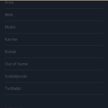
Print
Web
Mobil
Karrier
Bulvár
Out of home
Szabályozás
Tv/Rádió