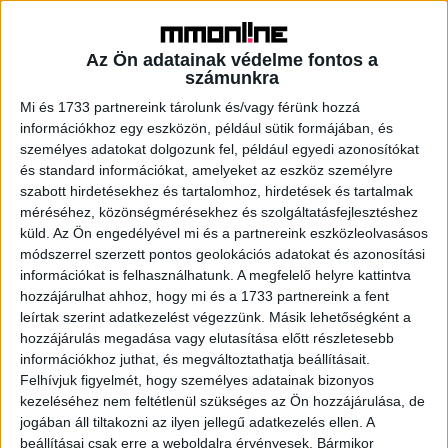
egyszeri nyereségnek köszönhetően.
Az Ön adatainak védelme fontos a
Az adózott eredmény éves szinten 9,3 milliárd forinttal,
számunkra
19,3 milliárd forintra nőtt 2022 első negyedévében, ami a
magasabb EBITDA-t, illetve az ezt részben ellensúlyozó
Mi és 1733 partnereink tárolunk és/vagy férünk hozzá
információkhoz egy eszközön, például sütik formájában, és
magasabb pénzügyi költségeket és a nyereségadót
személyes adatokat dolgozunk fel, például egyedi azonosítókat
tükrözi.
és standard információkat, amelyeket az eszköz személyre
szabott hirdetésekhez és tartalomhoz, hirdetések és tartalmak
méréséhez, közönségmérésekhez és szolgáltatásfejlesztéshez
küld.
Az Ön engedélyével mi és a partnereink eszközleolvasásos
módszerrel szerzett pontos geolokációs adatokat és azonosítási
információkat is felhasználhatunk. A megfelelő helyre kattintva
hozzájárulhat ahhoz, hogy mi és a 1733 partnereink a fent
leírtak szerint adatkezelést végezzünk. Másik lehetőségként a
„A Magyar Telekom megőrizte erős
hozzájárulás megadása vagy elutasítása előtt részletesebb
lendületét az üzletágaiban az év eleje óta
információkhoz juthat, és megváltoztathatja beállításait.
gyorsan változó makrogazdasági
Felhívjuk figyelmét, hogy személyes adatainak bizonyos
kezeléséhez nem feltétlenül szükséges az Ön hozzájárulása, de
környezet ellenére, és 8,4%-os
jogában áll tiltakozni az ilyen jellegű adatkezelés ellen. A
bevételnövekedést ért el a negyedévben. Ez
beállításai csak erre a weboldalra érvényesek. Bármikor