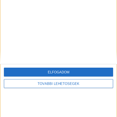
A rovat támogatói:
Még több podcast
ELFOGADOM
TOVÁBBI LEHETŐSÉGEK
DIGITAL CENTER
Itthon is népszerűek a Samsung kihajtható
mobiljai