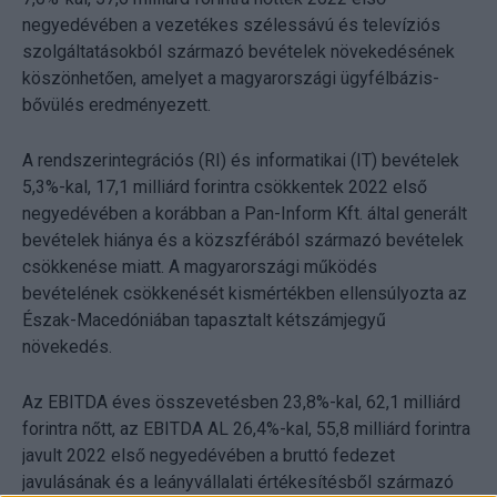
negyedévében a vezetékes szélessávú és televíziós
szolgáltatásokból származó bevételek növekedésének
köszönhetően, amelyet a magyarországi ügyfélbázis-
bővülés eredményezett.
A rendszerintegrációs (RI) és informatikai (IT) bevételek
5,3%-kal, 17,1 milliárd forintra csökkentek 2022 első
negyedévében a korábban a Pan-Inform Kft. által generált
bevételek hiánya és a közszférából származó bevételek
csökkenése miatt. A magyarországi működés
bevételének csökkenését kismértékben ellensúlyozta az
Észak-Macedóniában tapasztalt kétszámjegyű
növekedés.
Az EBITDA éves összevetésben 23,8%-kal, 62,1 milliárd
forintra nőtt, az EBITDA AL 26,4%-kal, 55,8 milliárd forintra
javult 2022 első negyedévében a bruttó fedezet
javulásának és a leányvállalati értékesítésből származó