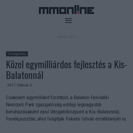
- HIRDETÉS -
Országmárka
Közel egymilliárdos fejlesztés a Kis-
Balatonnál
2017. február 3.
Csaknem egymilliárd forintból, a Balaton-felvidéki
Nemzeti Park Igazgatóság eddigi legnagyobb
beruházásaként épül látogatóközpont a Kis-Balatonnál,
Fenékpusztán, ahol felújítják Fekete István emlékhelyét is.