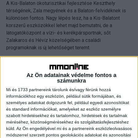
A Kis-Balaton ökoturisztikai fejlesztése Keszthely
térségének, Zala megyének és a Balaton-felvidéknek is
különösen fontos. Nagy lépés lesz, ha a Kis-Balatont
korszerű eszközökkel lehet majd bemutatni, de a
látogatóközpont a vízi- és kerékpársportnak, sőt
Zalakaros és Hévíz közelségében a családi
programoknak is új lehetőséget teremt.
A Balaton-felvidéki Nemzeti Park Igazgatóság 14
bemutatóhelye közül három veszprémi helyszínen
Az Ön adatainak védelme fontos a
működik látogatóközpont, amelyekhez most az eddigi
számunkra
legnagyobb beruházással társul a kis-balatoni. Az
Mi és 1733 partnereink tárolunk és/vagy férünk hozzá
összesen 958 millió forintos beruházáshoz 950 milliót
információkhoz egy eszközön, például sütik formájában, és
nyert a nemzeti park, s a tervek szerint az idei első
személyes adatokat dolgozunk fel, például egyedi azonosítókat
félévben megkezdődik a kivitelezés, amelyet 2018
és standard információkat, amelyeket az eszköz személyre
végén, 2019 tavaszán avathatnak fel. A jelenleg évente 5-
szabott hirdetésekhez és tartalomhoz, hirdetések és tartalmak
10 ezer látogatót fogadó területen legalább 30 ezer
méréséhez, közönségmérésekhez és szolgáltatásfejlesztéshez
küld.
Az Ön engedélyével mi és a partnereink eszközleolvasásos
vendégre számítanak az egész éves nyitva tartás során.
módszerrel szerzett pontos geolokációs adatokat és azonosítási