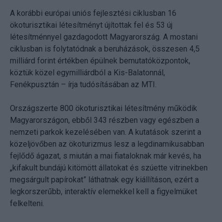
A korábbi európai uniós fejlesztési ciklusban 16
ökoturisztikai létesítményt újítottak fel és 53 új
létesítménnyel gazdagodott Magyarország. A mostani
ciklusban is folytatódnak a beruházások, összesen 4,5
milliárd forint értékben épülnek bemutatóközpontok,
köztük közel egymilliárdból a Kis-Balatonnál,
Fenékpusztán – írja tudósításában az MTI.
Országszerte 800 ökoturisztikai létesítmény működik
Magyarországon, ebből 343 részben vagy egészben a
nemzeti parkok kezelésében van. A kutatások szerint a
közeljövőben az ökoturizmus lesz a legdinamikusabban
fejlődő ágazat, s miután a mai fiataloknak már kevés, ha
„kifakult bundájú kitömött állatokat és szúette vitrinekben
megsárgult papírokat” láthatnak egy kiállításon, ezért a
legkorszerűbb, interaktív elemekkel kell a figyelmüket
felkelteni.