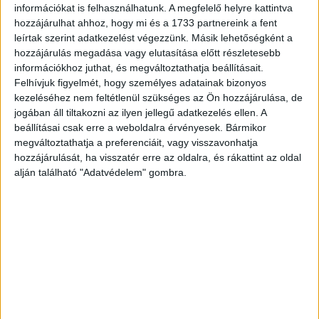
információkat is felhasználhatunk. A megfelelő helyre kattintva
A 76-os főút mentén, Keszthely és Sármellék között, 250
hozzájárulhat ahhoz, hogy mi és a 1733 partnereink a fent
méterre a főúttól olyan épület készül, amelyben az
leírtak szerint adatkezelést végezzünk. Másik lehetőségként a
interaktív kiállításon kívül mozi és előadóterem, bolt,
hozzájárulás megadása vagy elutasítása előtt részletesebb
illetve büfé is lesz. A megújuló energiaforrásokkal
információkhoz juthat, és megváltoztathatja beállításait.
működtetett, zöldtetős, hidat formázó létesítményhez
Felhívjuk figyelmét, hogy személyes adatainak bizonyos
kezeléséhez nem feltétlenül szükséges az Ön hozzájárulása, de
kapcsolódóan vízi és szárazföldi tanösvény, játszótér is
jogában áll tiltakozni az ilyen jellegű adatkezelés ellen. A
készül, illetve felújítják Fekete István emlékhelyét és a
beállításai csak erre a weboldalra érvényesek. Bármikor
Matula-kunyhót.
megváltoztathatja a preferenciáit, vagy visszavonhatja
hozzájárulását, ha visszatér erre az oldalra, és rákattint az oldal
alján található "Adatvédelem" gombra.
CÍMKÉK
beruházás
Kis-Balaton
látogatóközpont
Facebook
Email