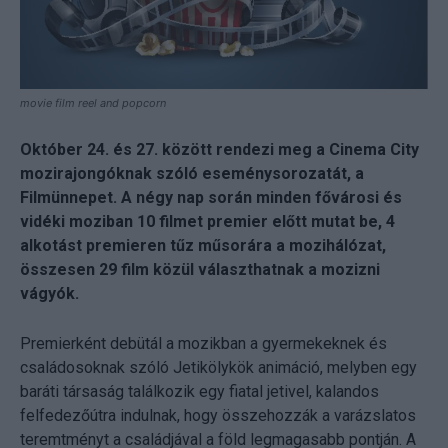
movie film reel and popcorn
Október 24. és 27. között rendezi meg a Cinema City
mozirajongóknak szóló eseménysorozatát, a
Filmünnepet. A négy nap során minden fővárosi és
vidéki moziban 10 filmet premier előtt mutat be, 4
alkotást premieren tűz műsorára a mozihálózat,
összesen 29 film közül választhatnak a mozizni
vágyók.
Premierként debütál a mozikban a gyermekeknek és
családosoknak szóló Jetikölykök animáció, melyben egy
baráti társaság találkozik egy fiatal jetivel, kalandos
felfedezőútra indulnak, hogy összehozzák a varázslatos
teremtményt a családjával a föld legmagasabb pontján. A