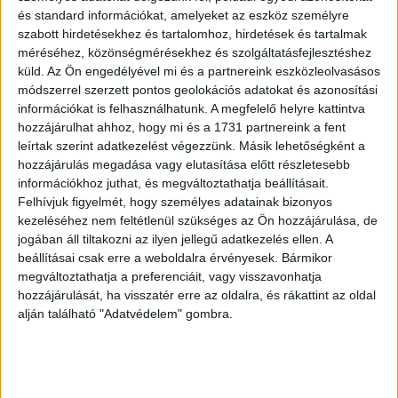
találkozhatnak a nézők. Bagota Béla első nagyjátékfilmje, a
és standard információkat, amelyeket az eszköz személyre
feszült és szívszorító lélektani krimi, a Valan – Az
szabott hirdetésekhez és tartalomhoz, hirdetések és tartalmak
angyalok völgye is a négynapos eseménysorozaton
méréséhez, közönségmérésekhez és szolgáltatásfejlesztéshez
debütál, két közönségtalálkozó alkalmával a mozizók az
küld.
Az Ön engedélyével mi és a partnereink eszközleolvasásos
alkotókkal is beszélgethetnek. A Vadonvilág – Gróf
módszerrel szerzett pontos geolokációs adatokat és azonosítási
Széchenyi István Nyomában magyar dokumentumfilmet
információkat is felhasználhatunk. A megfelelő helyre kattintva
hozzájárulhat ahhoz, hogy mi és a 1731 partnereink a fent
mind a fővárosban, mind vidéken műsorra tűzi a Cinema
leírtak szerint adatkezelést végezzünk. Másik lehetőségként a
City, a Cinema City Westendben pedig filmklub
hozzájárulás megadása vagy elutasítása előtt részletesebb
beszélgetésen vehetnek részt a nézők.
információkhoz juthat, és megváltoztathatja beállításait.
Felhívjuk figyelmét, hogy személyes adatainak bizonyos
Premier előtti francia filmek
kezeléséhez nem feltétlenül szükséges az Ön hozzájárulása, de
jogában áll tiltakozni az ilyen jellegű adatkezelés ellen. A
beállításai csak erre a weboldalra érvényesek. Bármikor
A francia vígjátékok kedvelői szintén premier előtt
megváltoztathatja a preferenciáit, vagy visszavonhatja
nézhetik meg a Lázadók című alkotást, Vincent Cassel
hozzájárulását, ha visszatér erre az oldalra, és rákattint az oldal
főszereplésével pedig a Különleges életek című drámát.
alján található "Adatvédelem" gombra.
Juliette Binoche főszereplésével egy francia-belga
romantikus dráma, a Szerelemre kattintva is a mozikba
érkezik a Filmünnep alatt, a film Claire, az ötvenes évei
elején járó irodalom professzor közösségi média