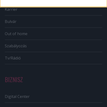
Karrier
Bulvár
Out of home
Szabályozás
Tv/Rádió
BIZNISZ
Digital Center