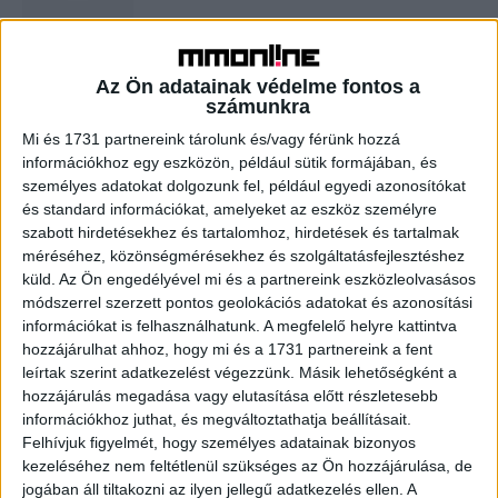
Coca-Cola launches its latest weird
Az Ön adatainak védelme fontos a
soda flavor in the metaverse
számunkra
Mi és 1731 partnereink tárolunk és/vagy férünk hozzá
információkhoz egy eszközön, például sütik formájában, és
Fashion Startup Shein Raising Funds at
személyes adatokat dolgozunk fel, például egyedi azonosítókat
$100 Billion Value
és standard információkat, amelyeket az eszköz személyre
szabott hirdetésekhez és tartalomhoz, hirdetések és tartalmak
méréséhez, közönségmérésekhez és szolgáltatásfejlesztéshez
küld.
Az Ön engedélyével mi és a partnereink eszközleolvasásos
módszerrel szerzett pontos geolokációs adatokat és azonosítási
információkat is felhasználhatunk. A megfelelő helyre kattintva
hozzájárulhat ahhoz, hogy mi és a 1731 partnereink a fent
leírtak szerint adatkezelést végezzünk. Másik lehetőségként a
hozzájárulás megadása vagy elutasítása előtt részletesebb
információkhoz juthat, és megváltoztathatja beállításait.
Felhívjuk figyelmét, hogy személyes adatainak bizonyos
kezeléséhez nem feltétlenül szükséges az Ön hozzájárulása, de
A RADIOCAFÉN
jogában áll tiltakozni az ilyen jellegű adatkezelés ellen. A