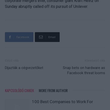
corporate mergers ever, consumer giant Kraft Heinz on
Sunday abruptly called off its pursuit of Unilever.
Facebook
Email
Előző cikk
Következő cikk
Díjazták a cégvezetőket
Snap bets on hardware as
Facebook threat looms
KAPCSOLÓDÓ CIKKEK
MORE FROM AUTHOR
100 Best Companies to Work For