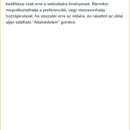
beállításai csak erre a weboldalra érvényesek. Bármikor
megváltoztathatja a preferenciáit, vagy visszavonhatja
hozzájárulását, ha visszatér erre az oldalra, és rákattint az oldal
alján található "Adatvédelem" gombra.
Korábbi adások
A rovat támogatói: