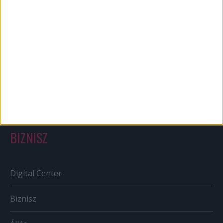
Bulvár
Out of home
Szabályozás
Tv/Rádió
BIZNISZ
Digital Center
Biznisz