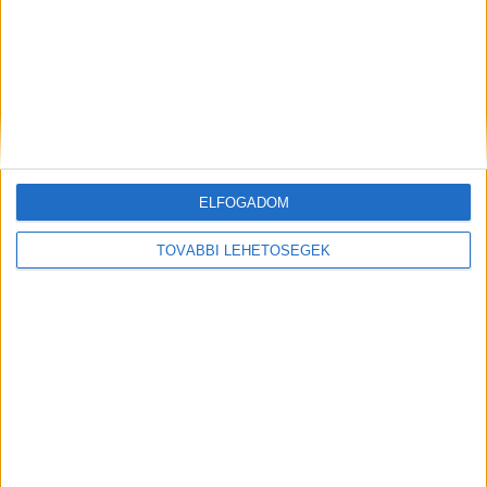
ELFOGADOM
Hírlevél
TOVÁBBI LEHETŐSÉGEK
feliratkozás
Iratkozz fel napi hírlevelünkre és kerülj képbe a média, az
ügynökségi és a reklám világ legfontosabb híreivel.