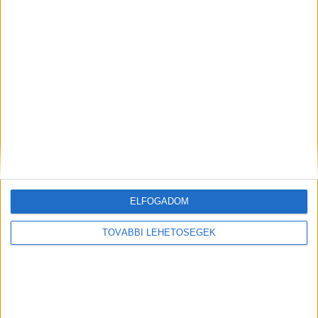
A rovat támogatói:
Még több podcast
ELFOGADOM
TOVÁBBI LEHETŐSÉGEK
DIGITAL CENTER
Új technikákkal támadnak a kiberbűnözők
Digital Center
2026. augusztus 7.