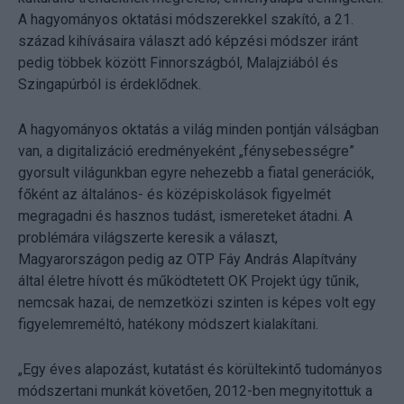
A hagyományos oktatási módszerekkel szakító, a 21.
század kihívásaira választ adó képzési módszer iránt
pedig többek között Finnországból, Malajziából és
Szingapúrból is érdeklődnek.
A hagyományos oktatás a világ minden pontján válságban
van, a digitalizáció eredményeként „fénysebességre”
gyorsult világunkban egyre nehezebb a fiatal generációk,
főként az általános- és középiskolások figyelmét
megragadni és hasznos tudást, ismereteket átadni. A
problémára világszerte keresik a választ,
Magyarországon pedig az OTP Fáy András Alapítvány
által életre hívott és működtetett OK Projekt úgy tűnik,
nemcsak hazai, de nemzetközi szinten is képes volt egy
figyelemreméltó, hatékony módszert kialakítani.
„Egy éves alapozást, kutatást és körültekintő tudományos
módszertani munkát követően, 2012-ben megnyitottuk a