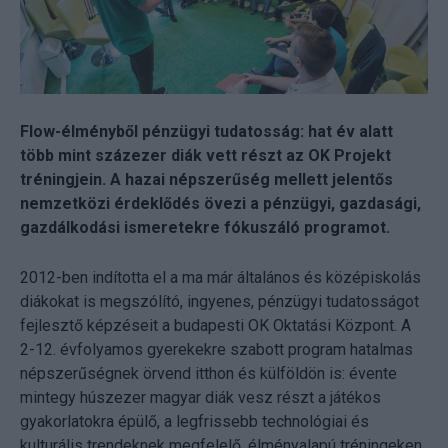
Flow-élményből pénzügyi tudatosság: hat év alatt
több mint százezer diák vett részt az OK Projekt
tréningjein. A hazai népszerűség mellett jelentős
nemzetközi érdeklődés övezi a pénzügyi, gazdasági,
gazdálkodási ismeretekre fókuszáló programot.
2012-ben indította el a ma már általános és középiskolás
diákokat is megszólító, ingyenes, pénzügyi tudatosságot
fejlesztő képzéseit a budapesti OK Oktatási Központ. A
2-12. évfolyamos gyerekekre szabott program hatalmas
népszerűségnek örvend itthon és külföldön is: évente
mintegy húszezer magyar diák vesz részt a játékos
gyakorlatokra épülő, a legfrissebb technológiai és
kulturális trendeknek megfelelő, élményalapú tréningeken.