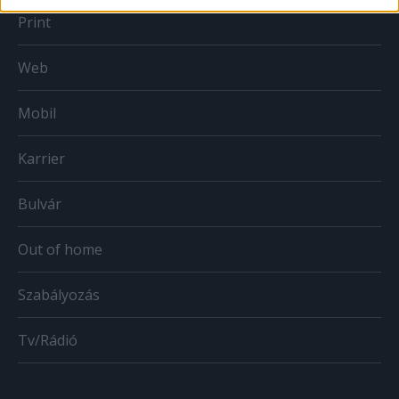
Print
Web
Mobil
Karrier
Bulvár
Out of home
Szabályozás
Tv/Rádió