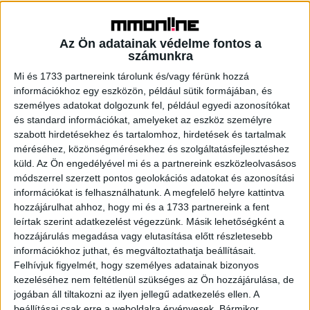
budapesti OK Oktatási Központot, és elindítottuk elsőként
a középiskolásoknak szóló, korszerű pénzügyi,
gazdasági, gazdálkodási ismeretekre fókuszáló ingyenes
Az Ön adatainak védelme fontos a
számunkra
képzésünket, melyet azóta általános iskolai modulokkal
bővítettünk. Teljesen egyedi módszertanunk lényege,
Mi és 1733 partnereink tárolunk és/vagy férünk hozzá
hogy az élményalapú oktatást, a gyerekek részéről a
információkhoz egy eszközön, például sütik formájában, és
személyes adatokat dolgozunk fel, például egyedi azonosítókat
teljes bevonódást tartjuk a legfontosabbnak. Éppen ezért
és standard információkat, amelyeket az eszköz személyre
nagymértékben építünk a modern pozitív pszichológia
szabott hirdetésekhez és tartalomhoz, hirdetések és tartalmak
vívmányaira, többek között a Csíkszentmihályi Mihály
méréséhez, közönségmérésekhez és szolgáltatásfejlesztéshez
professzor által megalkotott Flow-elméletre.” –
küld.
Az Ön engedélyével mi és a partnereink eszközleolvasásos
fogalmazott Dr. Schrankó Péter, az OTP Fáy András
módszerrel szerzett pontos geolokációs adatokat és azonosítási
Alapítvány ügyvezetője.
információkat is felhasználhatunk. A megfelelő helyre kattintva
hozzájárulhat ahhoz, hogy mi és a 1733 partnereink a fent
leírtak szerint adatkezelést végezzünk. Másik lehetőségként a
Krétapor helyett robotok és YouTube sztárok
hozzájárulás megadása vagy elutasítása előtt részletesebb
információkhoz juthat, és megváltoztathatja beállításait.
Az OK Oktatási Központ alapvetően négy szempontból
Felhívjuk figyelmét, hogy személyes adatainak bizonyos
közelíti meg gyökeresen újító módon az általános és
kezeléséhez nem feltétlenül szükséges az Ön hozzájárulása, de
középiskolásoknak szóló képzést. Egyrészt a képzések
jogában áll tiltakozni az ilyen jellegű adatkezelés ellen. A
nagy része a fiatalok számára inspiráló, motiváló, vonzó
beállításai csak erre a weboldalra érvényesek. Bármikor