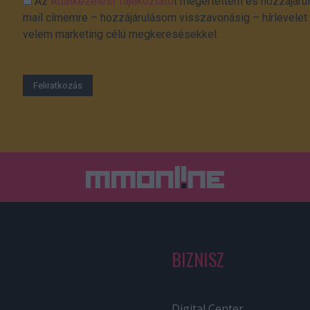
Az
Adatkezelési Tájékoztató
t megértettem és hozzájárul
mail címemre – hozzájárulásom visszavonásig – hírlevelet k
velem marketing célú megkeresésekkel.
BIZNISZ
Digital Center