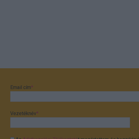
Email cím
*
Vezetéknév
*