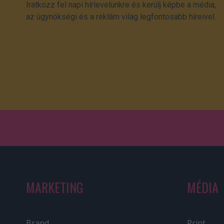
Iratkozz fel napi hírlevelünkre és kerülj képbe a média,
az ügynökségi és a reklám világ legfontosabb híreivel.
MARKETING
MÉDIA
Brand
Print