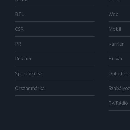
BTL
Web
CSR
Mobil
PR
Karrier
Reklám
Bulvár
Sportbiznisz
Out of h
Országmárka
Szabályo
Tv/Rádió