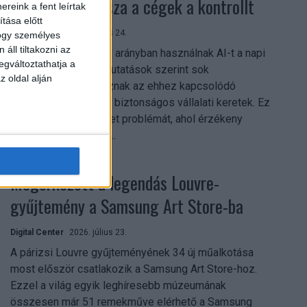
szerezhetik vissza a cégek a kontrollt
reink a fent leírtak
tása előtt
Digital Center
2026. július 24.
hogy személyes
áll tiltakozni az
A munkavállalók nagy arányban használnak AI-t a napi
egváltoztathatja a
munkában, ám friss kutatások szerint sok
z oldal alján
szervezetnél hiányoznak az ehhez kapcsolódó
világos irányelvek és biztonságos vállalati keretek. Ez
különösen ott jelenthet problémát, ahol érzékeny
üzleti információkkal...
Megérkezett a legendás Louvre-
gyűjtemény a Samsung Art Store-ba
Digital Center
2026. július 23.
A párizsi Louvre gyűjteményének 34 új műalkotása
most először csatlakozik a Samsung Art Store-hoz.
Ezzel a világ egyik leghíresebb múzeumának
összesen már 51 remekműve elérhető a Samsung