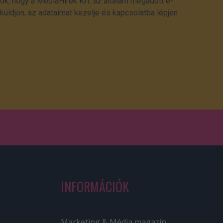
ok, hogy a MédiaHírek Kft. az általam megadott e-
üldjön, az adataimat kezelje és kapcsolatba lépjen
INFORMÁCIÓK
Marketing & Média magazin