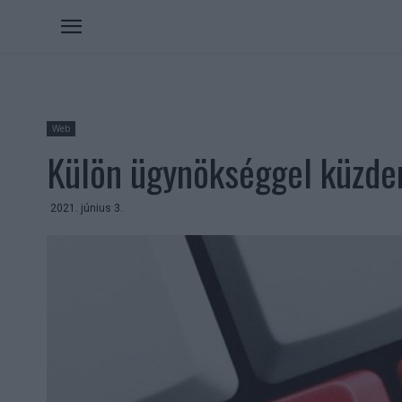
Web
Külön ügynökséggel küzdene
2021. június 3.