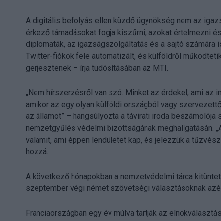
A digitális befolyás ellen küzdő ügynökség nem az igazsá
érkező támadásokat fogja kiszűrni, azokat értelmezni és
diplomaták, az igazságszolgáltatás és a sajtó számára i
Twitter-fiókok fele automatizált, és külföldről működteti
gerjesztenek – írja tudósításában az MTI.
„Nem hírszerzésről van szó. Minket az érdekel, ami az in
amikor az egy olyan külföldi országból vagy szervezettől 
az államot” – hangsúlyozta a távirati iroda beszámolója 
nemzetgyűlés védelmi bizottságának meghallgatásán. „Az
valamit, ami éppen lendületet kap, és jelezzük a tűzvész
hozzá.
A következő hónapokban a nemzetvédelmi tárca kitüntetet
szeptember végi német szövetségi választásoknak azért,
Franciaországban egy év múlva tartják az elnökválasztás