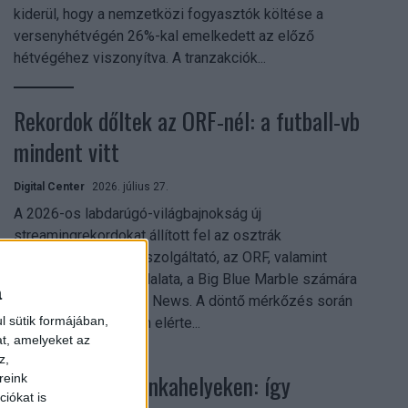
kiderül, hogy a nemzetközi fogyasztók költése a
versenyhétvégén 26%-kal emelkedett az előző
hétvégéhez viszonyítva. A tranzakciók...
Rekordok dőltek az ORF-nél: a futball-vb
mindent vitt
Digital Center
2026. július 27.
A 2026-os labdarúgó-világbajnokság új
streamingrekordokat állított fel az osztrák
közszolgálati műsorszolgáltató, az ORF, valamint
technológiai leányvállalata, a Big Blue Marble számára
a
– írja a Broadband TV News. A döntő mérkőzés során
l sütik formájában,
az átlagos nézőszám elérte...
at, amelyeket az
z,
Shadow AI a munkahelyeken: így
reink
iókat is