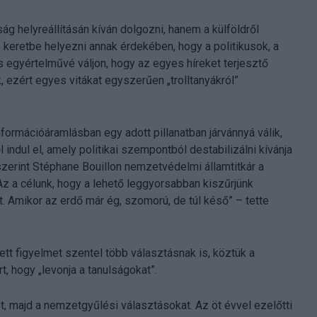
g helyreállításán kíván dolgozni, hanem a külföldről
 keretbe helyezni annak érdekében, hogy a politikusok, a
s egyértelművé váljon, hogy az egyes híreket terjesztő
k, ezért egyes vitákat egyszerűen „trolltanyákról”
formációáramlásban egy adott pillanatban járvánnyá válik,
indul el, amely politikai szempontból destabilizálni kívánja
szerint Stéphane Bouillon nemzetvédelmi államtitkár a
 a célunk, hogy a lehető leggyorsabban kiszűrjünk
t. Amikor az erdő már ég, szomorú, de túl késő” – tette
t figyelmet szentel több választásnak is, köztük a
 hogy „levonja a tanulságokat”.
t, majd a nemzetgyűlési választásokat. Az öt évvel ezelőtti