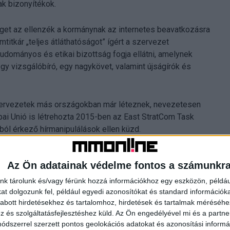
ak bizonyítékok.
get az ellenzék a kormánynak az internetes beavatkozásra
titkár „teljes átláthatóságot” ígért a szervezet
udományos és etikai bizottság fogja ellátni, amelynek
gy vizsgálóbíró, egy nagykövet, valamint újságírók és
ó szervezetek más országokban már léteznek, nevezetesen
pai Unió is létrehozta 2015-ben az East StratCom Task
ól érkező hírmanipulálások ellen küzd.
Az Ön adatainak védelme fontos a számunkr
nk tárolunk és/vagy férünk hozzá információkhoz egy eszközön, példáu
t dolgozunk fel, például egyedi azonosítókat és standard információk
abott hirdetésekhez és tartalomhoz, hirdetések és tartalmak méréséhe
és szolgáltatásfejlesztéshez küld.
Az Ön engedélyével mi és a partne
dszerrel szerzett pontos geolokációs adatokat és azonosítási informác