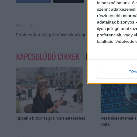
felhasználhatunk. A 
szerint adatkezelést
részletesebb informác
adatainak bizonyos k
Előző cikk
ilyen jellegű adatke
Döbbenetes dolgot műveltek a legnagyobb cégek
preferenciáit, vagy v
található "Adatvéde
KAPCSOLÓDÓ CIKKEK
MORE FROM AUT
TOV
Tippek a biztonságos nyári netezéshez
Vezetékes internet sz
Yettel