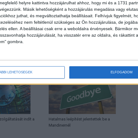
megfelelő helyre kattintva hozzájárulhat ahhoz, hogy mi és a 1731 partne
 végezzünk. Másik lehetőségként a hozzájárulás megadása vagy elutasí
iókhoz juthat, és megváltoztathatja beállításait.
Felhívjuk figyelmét, 
ezeléséhez nem feltétlenül szükséges az Ön hozzájárulása, de jogában 
Következő cikk
zelés ellen. A beállításai csak erre a weboldalra érvényesek. Bármikor m
Magyar Mozgókép Díjak: megvannak a jelöltek
isszavonhatja hozzájárulását, ha visszatér erre az oldalra, és rákattint a
lem" gombra.
HOR
ÁBBI LEHETŐSÉGEK
ELFOGADOM
olgáltatását indít a
Hatalmas leépítést jelentettek be a
Mandinernél