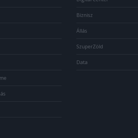
Biznisz
Állás
SzuperZöld
Data
ome
zás