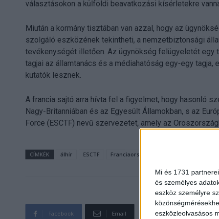
választásokon a külföldi beavatkozási kísérletekre vann
Miután a kormány tisztában van azzal, hogy az ügynöksé
szolgáló eszközének tekintheti, a nemzetbiztonsági állam
tevékenységét illetően. Az ügynökség felügyeletét egy t
tagjai az államtanács és a médiahatóság egy-egy tagja, e
kutatók lesznek.
A francia sajtó arra hívta fel a figyelmet, hogy hasonl
Nagy-Britanniában és az Egyesült Államokban, s az Euró
Force (ESCTF) nevű szervezetet, amely az Oroszországb
CÍMKÉK
álhír
ESCTF
Franciaország
ügynökség
Mi és 1731 partnerei
és személyes adatoka
eszköz személyre sz
közönségmérésekhez 
eszközleolvasásos mó
Facebook
Email