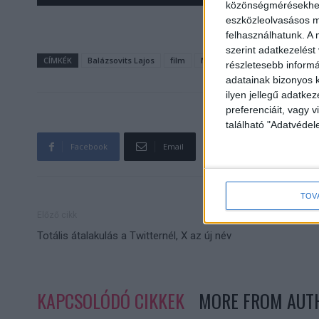
közönségmérésekhez 
eszközleolvasásos mó
felhasználhatunk. A 
szerint adatkezelést
CÍMKÉK
Balázsovits Lajos
film
Magyar Mozi TV
részletesebb informác
adatainak bizonyos k
ilyen jellegű adatke
preferenciáit, vagy v
található "Adatvéde
Facebook
Email
TOV
Előző cikk
Totális átalakulás a Twitternél, X az új név
KAPCSOLÓDÓ CIKKEK
MORE FROM AUT