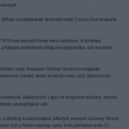
szerepet.
z Mihály színjátékának tévéváltozatát Zsurzs Éva rendezte
970-ben készült filmje kerül vetítésre. A történet,
 fiatalok problémáit állítja a középpontba, sok korabeli
endítően szép Requiem. Örkény István novellájának
Hannover Istvánt, akiért a halotti mise szól, Balázsovits
övetkezik. Balázsovits Lajos itt dolgozott először Jancsó
llandó szereplőjévé vált.
je, a Boldog születésnapot, Marilyn! amelyet Szörény Rezső
pben. Ezt a filmet másnap, azaz 4-én pénteken este 21