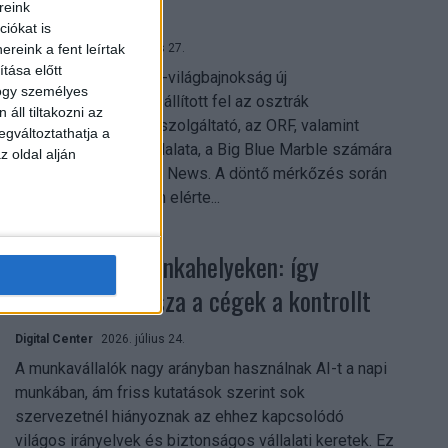
mindent vitt
reink
iókat is
Digital Center
2026. július 27.
reink a fent leírtak
tása előtt
A 2026-os labdarúgó-világbajnokság új
hogy személyes
streamingrekordokat állított fel az osztrák
áll tiltakozni az
közszolgálati műsorszolgáltató, az ORF, valamint
egváltoztathatja a
technológiai leányvállalata, a Big Blue Marble számára
z oldal alján
– írja a Broadband TV News. A döntő mérkőzés során
az átlagos nézőszám elérte...
Shadow AI a munkahelyeken: így
szerezhetik vissza a cégek a kontrollt
Digital Center
2026. július 24.
A munkavállalók nagy arányban használnak AI-t a napi
munkában, ám friss kutatások szerint sok
szervezetnél hiányoznak az ehhez kapcsolódó
világos irányelvek és biztonságos vállalati keretek. Ez