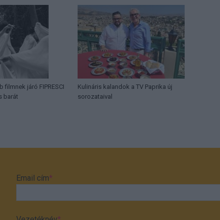
b filmnek járó FIPRESCI
Kulináris kalandok a TV Paprika új
s barát
sorozataival
Email cím
*
Vezetéknév
*