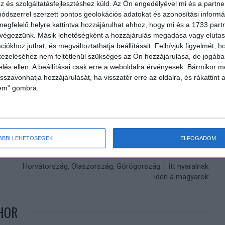
és szolgáltatásfejlesztéshez küld.
Az Ön engedélyével mi és a partne
dszerrel szerzett pontos geolokációs adatokat és azonosítási informác
megfelelő helyre kattintva hozzájárulhat ahhoz, hogy mi és a 1733 partne
 végezzünk. Másik lehetőségként a hozzájárulás megadása vagy elutasí
iókhoz juthat, és megváltoztathatja beállításait.
Felhívjuk figyelmét, 
ezeléséhez nem feltétlenül szükséges az Ön hozzájárulása, de jogában 
zelés ellen. A beállításai csak erre a weboldalra érvényesek. Bármikor m
isszavonhatja hozzájárulását, ha visszatér erre az oldalra, és rákattint a
lem" gombra.
ÁBBI LEHETŐSÉGEK
ELFOGADOM
Következő cikk
Horvátország, Olaszország, Görögország – itt nyaralnak
idén a magyarok
HOR