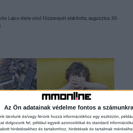
its Lajos élete első főszerepét alakította, augusztus 30-
.
Az Ön adatainak védelme fontos a számunkr
nk tárolunk és/vagy férünk hozzá információkhoz egy eszközön, példáu
a PC-k iránti
Már nálunk is terjednek a veszélyes
t dolgozunk fel, például egyedi azonosítókat és standard információk
online kihívások
abott hirdetésekhez és tartalomhoz, hirdetések és tartalmak méréséhe