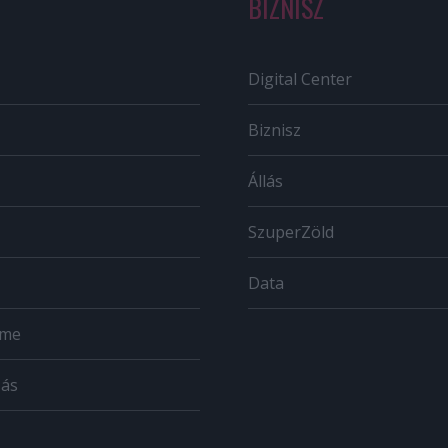
BIZNISZ
Digital Center
Biznisz
Állás
SzuperZöld
Data
ome
zás