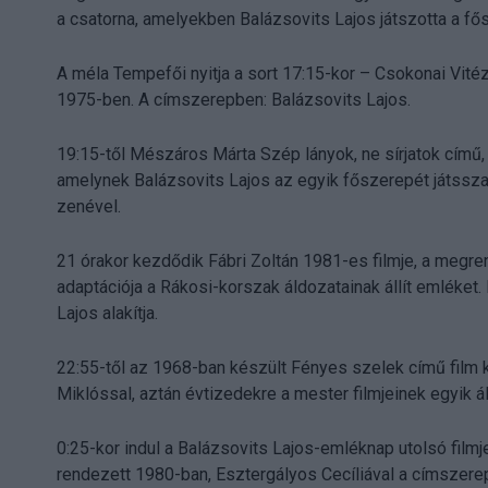
a csatorna, amelyekben Balázsovits Lajos játszotta a fő
A méla Tempefői nyitja a sort 17:15-kor – Csokonai Vité
1975-ben. A címszerepben: Balázsovits Lajos.
19:15-től Mészáros Márta Szép lányok, ne sírjatok című, 1
amelynek Balázsovits Lajos az egyik főszerepét játssza a
zenével.
21 órakor kezdődik Fábri Zoltán 1981-es filmje, a megr
adaptációja a Rákosi-korszak áldozatainak állít emléket. 
Lajos alakítja.
22:55-től az 1968-ban készült Fényes szelek című film k
Miklóssal, aztán évtizedekre a mester filmjeinek egyik á
0:25-kor indul a Balázsovits Lajos-emléknap utolsó film
rendezett 1980-ban, Esztergályos Cecíliával a címszere