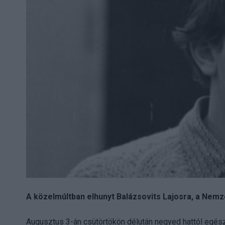
A közelmúltban elhunyt Balázsovits Lajosra, a Nem
Augusztus 3-án csütörtökön délután negyed hattól egészen 