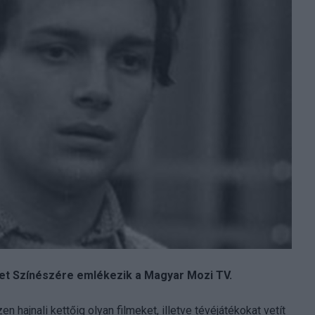
zet Színészére emlékezik a Magyar Mozi TV.
hajnali kettőig olyan filmeket, illetve tévéjátékokat vetít