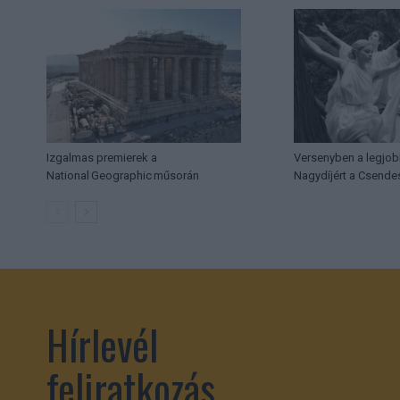
Izgalmas premierek a
Versenyben a legjob
National Geographic műsorán
Nagydíjért a Csende
Hírlevél
feliratkozás