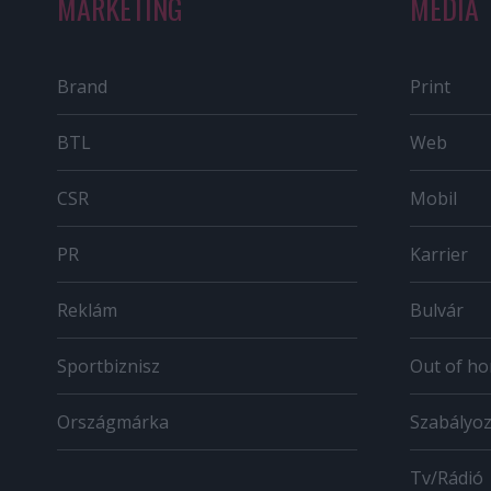
MARKETING
MÉDIA
Brand
Print
BTL
Web
CSR
Mobil
PR
Karrier
Reklám
Bulvár
Sportbiznisz
Out of h
Országmárka
Szabályo
Tv/Rádió