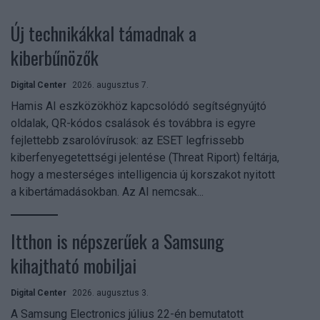
Új technikákkal támadnak a
kiberbűnözők
Digital Center
2026. augusztus 7.
Hamis AI eszközökhöz kapcsolódó segítségnyújtó
oldalak, QR-kódos csalások és továbbra is egyre
fejlettebb zsarolóvírusok: az ESET legfrissebb
kiberfenyegetettségi jelentése (Threat Riport) feltárja,
hogy a mesterséges intelligencia új korszakot nyitott
a kibertámadásokban. Az AI nemcsak...
Itthon is népszerűek a Samsung
kihajtható mobiljai
Digital Center
2026. augusztus 3.
A Samsung Electronics július 22-én bemutatott