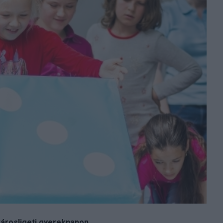
városligeti gyereknapon.