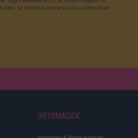
ok, hogy a MédiaHírek Kft. az általam megadott e-
üldjön, az adataimat kezelje és kapcsolatba lépjen
INFORMÁCIÓK
Marketing & Média magazin