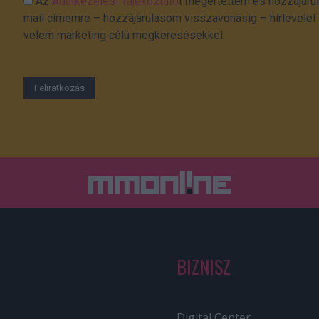
Az
Adatkezelési Tájékoztató
t megértettem és hozzájárul
mail címemre – hozzájárulásom visszavonásig – hírlevelet k
velem marketing célú megkeresésekkel.
BIZNISZ
Digital Center