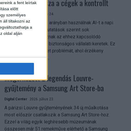
szerezhetik vissza a cégek a kontrollt
reink a fent leírtak
tása előtt
Digital Center
2026. július 24.
hogy személyes
áll tiltakozni az
A munkavállalók nagy arányban használnak AI-t a napi
egváltoztathatja a
munkában, ám friss kutatások szerint sok
z oldal alján
szervezetnél hiányoznak az ehhez kapcsolódó
világos irányelvek és biztonságos vállalati keretek. Ez
különösen ott jelenthet problémát, ahol érzékeny
üzleti információkkal...
Megérkezett a legendás Louvre-
gyűjtemény a Samsung Art Store-ba
Digital Center
2026. július 23.
A párizsi Louvre gyűjteményének 34 új műalkotása
most először csatlakozik a Samsung Art Store-hoz.
Ezzel a világ egyik leghíresebb múzeumának
összesen már 51 remekműve elérhető a Samsung