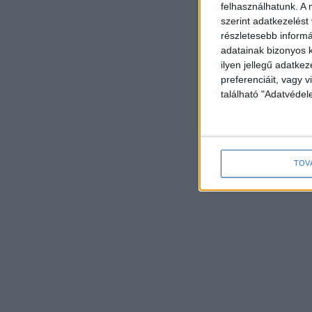
felhasználhatunk. A 
szerint adatkezelést
részletesebb informác
adatainak bizonyos k
ilyen jellegű adatke
preferenciáit, vagy v
található "Adatvéde
TOV