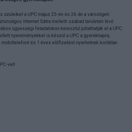
s szüleiket a UPC május 25-én és 26-án a városligeti
onságos Internet Sátra melletti szabad területen lévő
tékos ügyességi feladatokon keresztül juttathatják el a UPC
llett nyereményekkel is készül a UPC a gyereknapra,
obiltelefont és 1 éves előfizetést nyerhetnek korlátlan
UPC-vel!