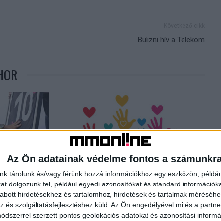
Következő cikk
Bulizni hív a Telekom
HOR
Az Ön adatainak védelme fontos a számunkr
nk tárolunk és/vagy férünk hozzá információkhoz egy eszközön, példáu
 Szoboszlai mezét
Közös kiadvánnyal segít a Bethesda
t dolgozunk fel, például egyedi azonosítókat és standard információk
Gyermekkórház és az NMHH
abott hirdetésekhez és tartalomhoz, hirdetések és tartalmak méréséhe
és szolgáltatásfejlesztéshez küld.
Az Ön engedélyével mi és a partne
dszerrel szerzett pontos geolokációs adatokat és azonosítási informác