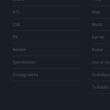
BTL
Web
CSR
Mobil
PR
Karrier
Reklám
Bulvár
Sportbiznisz
Out of h
Országmárka
Szabályo
Tv/Rádió