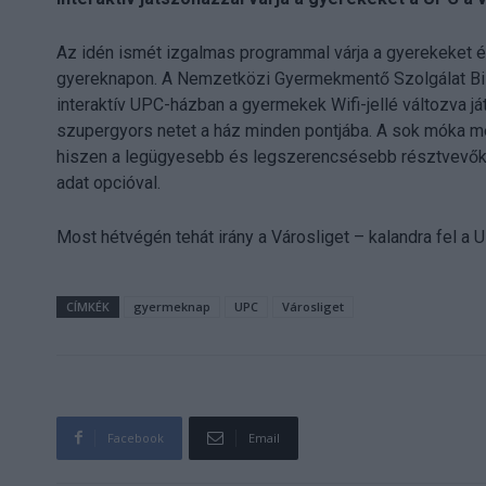
Az idén ismét izgalmas programmal várja a gyerekeket é
gyereknapon. A Nemzetközi Gyermekmentő Szolgálat Bizt
interaktív UPC-házban a gyermekek Wifi-jellé változva já
szupergyors netet a ház minden pontjába. A sok móka me
hiszen a legügyesebb és legszerencsésebb résztvevők m
adat opcióval.
Most hétvégén tehát irány a Városliget – kalandra fel a 
CÍMKÉK
gyermeknap
UPC
Városliget
Facebook
Email