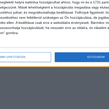
megfelelő helyre kattintva hozzájárulhat ahhoz, hogy mi és a 1731 partne
 végezzünk. Másik lehetőségként a hozzájárulás megadása vagy elutasí
iókhoz juthat, és megváltoztathatja beállításait.
Felhívjuk figyelmét, 
ezeléséhez nem feltétlenül szükséges az Ön hozzájárulása, de jogában 
zelés ellen. A beállításai csak erre a weboldalra érvényesek. Bármikor m
isszavonhatja hozzájárulását, ha visszatér erre az oldalra, és rákattint a
lem" gombra.
ÁBBI LEHETŐSÉGEK
ELFOGADOM