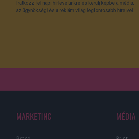
Iratkozz fel napi hírlevelünkre és kerülj képbe a média,
az ügynökségi és a reklám világ legfontosabb híreivel.
MARKETING
MÉDIA
Brand
Print