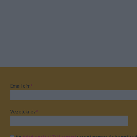
Email cím
*
Vezetéknév
*