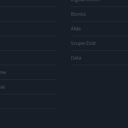
Biznisz
Állás
SzuperZöld
Data
ome
zás