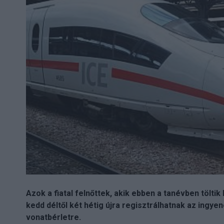
Azok a fiatal felnőttek, akik ebben a tanévben töltik
kedd déltől két hétig újra regisztrálhatnak az ingye
vonatbérletre.