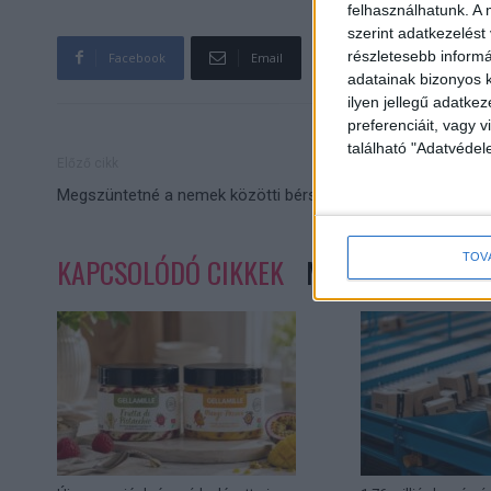
felhasználhatunk. A 
szerint adatkezelést
részletesebb informác
Facebook
Email
adatainak bizonyos k
ilyen jellegű adatke
preferenciáit, vagy v
található "Adatvéde
Előző cikk
Megszüntetné a nemek közötti bérszakadékot az EU
TOV
KAPCSOLÓDÓ CIKKEK
MORE FROM AUT