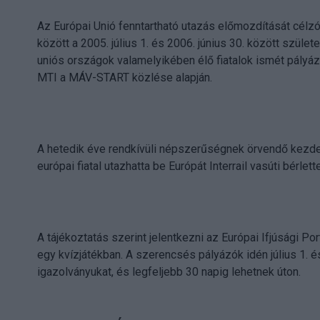
Az Európai Unió fenntartható utazás előmozdítását célzó
között a 2005. július 1. és 2006. június 30. között szül
uniós országok valamelyikében élő fiatalok ismét pályázh
MTI a MÁV-START közlése alapján.
A hetedik éve rendkívüli népszerűségnek örvendő kez
európai fiatal utazhatta be Európát Interrail vasúti bérlette
A tájékoztatás szerint jelentkezni az Európai Ifjúsági Por
egy kvízjátékban. A szerencsés pályázók idén július 1. é
igazolványukat, és legfeljebb 30 napig lehetnek úton.