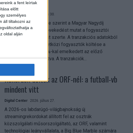
Nagydíj
reink a fent leírtak
tása előtt
Digital Center
2026. július 30.
hogy személyes
áll tiltakozni az
A Revolut közleménye szerint a Magyar Nagydíj
egváltoztathatja a
hétvégéje jelentős növekedést mutat a fogyasztói
z oldal alján
aktivitásban Budapest szerte. A tranzakciós adatokból
kiderül, hogy a nemzetközi fogyasztók költése a
versenyhétvégén 26%-kal emelkedett az előző
hétvégéhez viszonyítva. A tranzakciók...
Rekordok dőltek az ORF-nél: a futball-vb
mindent vitt
Digital Center
2026. július 27.
A 2026-os labdarúgó-világbajnokság új
streamingrekordokat állított fel az osztrák
közszolgálati műsorszolgáltató, az ORF, valamint
technológiai leányvállalata, a Big Blue Marble számára