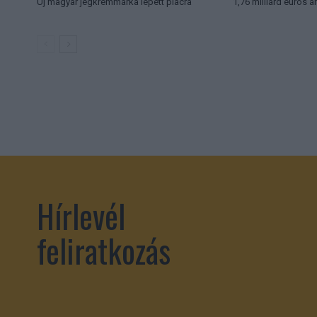
Új magyar jégkrémmárka lépett piacra
1,76 milliárd eurós á
Hírlevél
feliratkozás