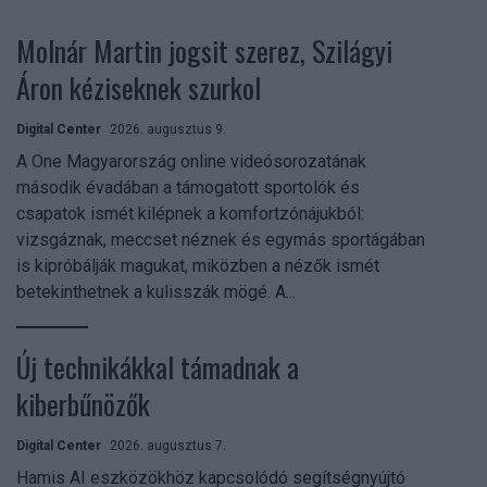
Molnár Martin jogsit szerez, Szilágyi
Áron kéziseknek szurkol
Digital Center
2026. augusztus 9.
A One Magyarország online videósorozatának
második évadában a támogatott sportolók és
csapatok ismét kilépnek a komfortzónájukból:
vizsgáznak, meccset néznek és egymás sportágában
is kipróbálják magukat, miközben a nézők ismét
betekinthetnek a kulisszák mögé. A...
Új technikákkal támadnak a
kiberbűnözők
Digital Center
2026. augusztus 7.
Hamis AI eszközökhöz kapcsolódó segítségnyújtó