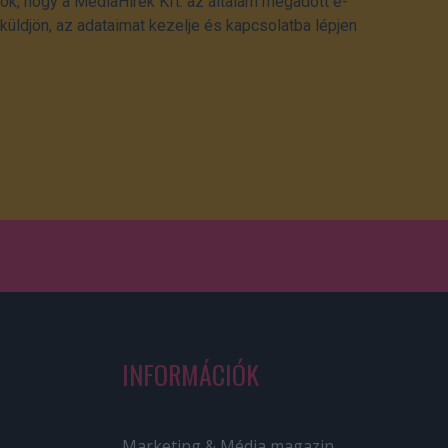
ok, hogy a MédiaHírek Kft. az általam megadott e-
üldjön, az adataimat kezelje és kapcsolatba lépjen
INFORMÁCIÓK
Marketing & Média magazin