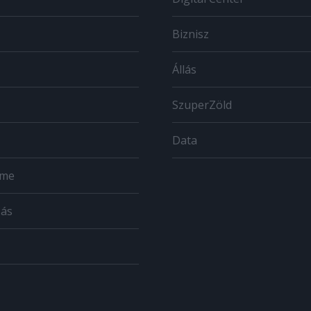
Biznisz
Állás
SzuperZöld
Data
ome
zás