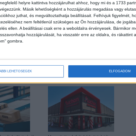
megfelelő helyre kattintva hozzájárulhat ahhoz, hogy mi és a 1733 partne
 végezzünk. Másik lehetőségként a hozzájárulás megadása vagy elutasí
iókhoz juthat, és megváltoztathatja beállításait.
Felhívjuk figyelmét, 
ezeléséhez nem feltétlenül szükséges az Ön hozzájárulása, de jogában 
zelés ellen. A beállításai csak erre a weboldalra érvényesek. Bármikor m
isszavonhatja hozzájárulását, ha visszatér erre az oldalra, és rákattint a
lem" gombra.
Következő cikk
Így alakult a digitális szolgáltatások előfizetőinek száma
ÁBBI LEHETŐSÉGEK
ELFOGADOM
HOR