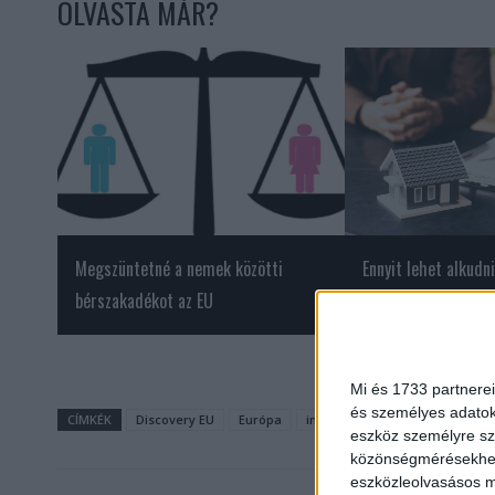
OLVASTA MÁR?
Megszüntetné a nemek közötti
Ennyit lehet alkudni
bérszakadékot az EU
ingatlanpiacon
Mi és 1733 partnerei
és személyes adatoka
CÍMKÉK
Discovery EU
Európa
ingyenes
Interrail
MÁV-
eszköz személyre sz
közönségmérésekhez 
eszközleolvasásos mó