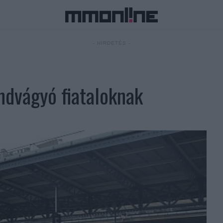
- HIRDETÉS -
ndvágyó fiataloknak