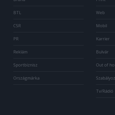
BTL
Web
CSR
Mobil
PR
Karrier
Reklám
Bulvár
Sportbiznisz
Out of h
Országmárka
Szabályo
Tv/Rádió