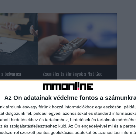
 a belvárosi
Zseniális találmányok a Nat Geo
sorozatában
Az Ön adatainak védelme fontos a számunkr
nk tárolunk és/vagy férünk hozzá információkhoz egy eszközön, példáu
t dolgozunk fel, például egyedi azonosítókat és standard információk
START
vasúti bérlet
abott hirdetésekhez és tartalomhoz, hirdetések és tartalmak méréséhe
és szolgáltatásfejlesztéshez küld.
Az Ön engedélyével mi és a partne
dszerrel szerzett pontos geolokációs adatokat és azonosítási informác