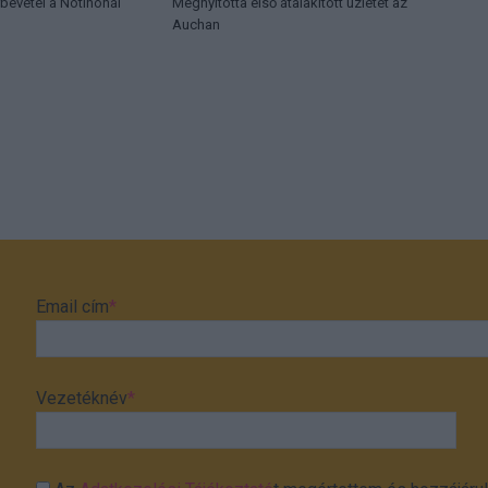
rbevétel a Notinónál
Megnyitotta első átalakított üzletét az
Auchan
Email cím
*
Vezetéknév
*