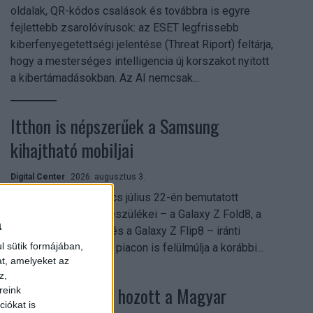
oldalak, QR-kódos csalások és továbbra is egyre
fejlettebb zsarolóvírusok: az ESET legfrissebb
kiberfenyegetettségi jelentése (Threat Riport) feltárja,
hogy a mesterséges intelligencia új korszakot nyitott
a kibertámadásokban. Az AI nemcsak...
Itthon is népszerűek a Samsung
kihajtható mobiljai
Digital Center
2026. augusztus 3.
A Samsung Electronics július 22-én bemutatott
legújabb kihajtható készülékei – a Galaxy Z Fold8, a
a
Galaxy Z Fold8 Ultra és a Galaxy Z Flip8 – iránti
l sütik formájában,
érdeklődés a magyar piacon is felülmúlja a korábbi...
at, amelyeket az
z,
Költési bummot hozott a Magyar
reink
iókat is