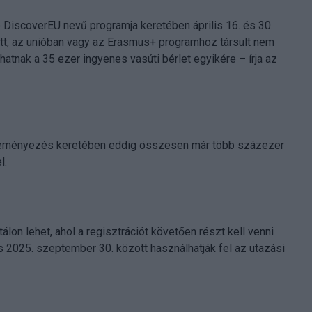
 DiscoverEU nevű programja keretében április 16. és 30.
etett, az unióban vagy az Erasmus+ programhoz társult nem
atnak a 35 ezer ingyenes vasúti bérlet egyikére – írja az
deményezés keretében eddig összesen már több százezer
l.
tálon lehet, ahol a regisztrációt követően részt kell venni
s 2025. szeptember 30. között használhatják fel az utazási