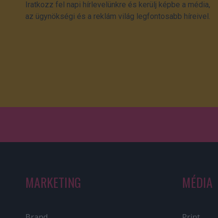
Iratkozz fel napi hírlevelünkre és kerülj képbe a média,
az ügynökségi és a reklám világ legfontosabb híreivel.
MARKETING
MÉDIA
Brand
Print