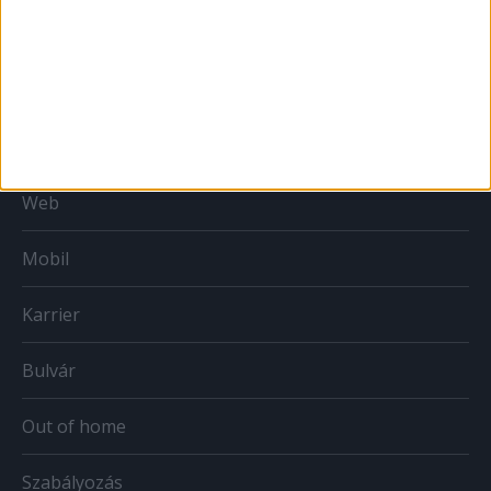
MÉDIA
Print
Web
Mobil
Karrier
Bulvár
Out of home
Szabályozás