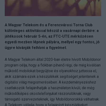
A Magyar Telekom és a Ferencvárosi Torna Club
különleges aktivitással készül a vasárnapi derbire: a
játékosok február 5-én, az FTC-UTE mérkőzésen
egyedi mezben lépnek pályára, mellyel egy fontos, jó
ügyre kívánják felhívni a figyelmet.
A Magyar Telekom által 2020-ban életre hívott Mobildonor
program célja, hogy a fiókban pihenő régi, de még kiválóan
működő mobilokat begyűjtse és olyanokhoz juttassa el,
akik számára ezek a készülékek segítséget jelentenek a
digitális világ megismerésében. A kezdeményezéshez
csatlakozók felajánlhatják a használaton kívüli, de még
működőképes okostelefonjukat rászorulóknak, vagy
támogató szervezeteknek, így Mobildonorokká válhatnak.
A Telekom vállalja, hogy a felajánlott készülékeket