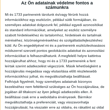
elérhetünk és bármit megváltoztathatunk. A digitális
Az Ön adatainak védelme fontos a
számunkra
világhoz azonban a belépési küszöb még mindig sokak
számára magas. Mobildonor programunkat azért
Mi és 1733 partnereink tárolunk és/vagy férünk hozzá
indítottuk, hogy a már nem használt telefonoknak egy új
információkhoz egy eszközön, például sütik formájában, és
személyes adatokat dolgozunk fel, például egyedi azonosítókat
életet adva új lehetőséget kínáljunk azoknak, akik számára
és standard információkat, amelyeket az eszköz személyre
az okostelefon még nem lenne elérhető közelségben. A
szabott hirdetésekhez és tartalomhoz, hirdetések és tartalmak
Fradival közös fellépésünknek pedig külön örülök, mert ez
méréséhez, közönségmérésekhez és szolgáltatásfejlesztéshez
is tovább erősíti az eddig is sikeres
küld.
Az Ön engedélyével mi és a partnereink eszközleolvasásos
együttműködésünket!” - mondta el Szabó Béla, a Magyar
módszerrel szerzett pontos geolokációs adatokat és azonosítási
Telekom márka- és lakossági kommunikációs igazgatója.
információkat is felhasználhatunk. A megfelelő helyre kattintva
hozzájárulhat ahhoz, hogy mi és a 1733 partnereink a fent
leírtak szerint adatkezelést végezzünk. Másik lehetőségként a
„A Fradi márkaértéke kimagasló, nekünk nem csak
hozzájárulás megadása vagy elutasítása előtt részletesebb
lehetőségünk, hanem kötelességünk is, hogy ezt a
információkhoz juthat, és megváltoztathatja beállításait.
rendkívüli emocionális erőt jó célokra használjuk. A klub
Felhívjuk figyelmét, hogy személyes adatainak bizonyos
népszerű sportolói, kiváltképpen labdarúgói örömmel
kezeléséhez nem feltétlenül szükséges az Ön hozzájárulása, de
csatlakoznak egyik legnagyobb támogatónk, a Telekom
jogában áll tiltakozni az ilyen jellegű adatkezelés ellen. A
innovatív és sikeres Mobildonor programjához!” – jelezte
beállításai csak erre a weboldalra érvényesek. Bármikor
megváltoztathatja a preferenciáit, vagy visszavonhatja
Orosz Pál, az FTC Labdarúgó Zrt. vezérigazgatója.
hozzájárulását, ha visszatér erre az oldalra, és rákattint az oldal