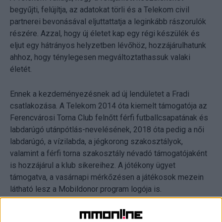
begyűjti, felújítja, az adatokat törli és a Telekom civil
partnerei bevonásával eljuttattatja a leginkább rászorulók
részére. Azzal, hogy új életet kap egy régi készülék és
eljut egy hátrányos helyzetben lévőhöz, hozzájárulhatunk
ahhoz, hogy ténylegesen megváltoztathassuk valaki
életét.
Ennek a kezdeményezésnek ad új lendületet a Fradi
csatlakozása. A Telekom 2014 óta kiemelt támogatója az
Ferencvárosi Torna Club felnőtt férfi futballcsapatának és
labdarúgó utánpótlás-nevelésének, 2018 óta pedig a női
labdarúgó, a vízilabda, a jégkorong szakosztályok,
valamint a férfi torna szakosztály névadó támogatójaként
is hozzájárul a klub sikereihez. A jótékony ügyet
támogatva, a vasárnapi mérkőzésen a játékosok mezein
látható lesz a Mobildonor program logója is.
„Hisszük, hogy ha a digitalizációt jól használjuk, bármit