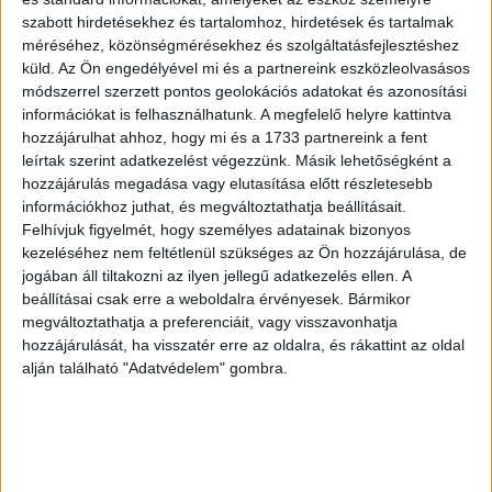
szabott hirdetésekhez és tartalomhoz, hirdetések és tartalmak
méréséhez, közönségmérésekhez és szolgáltatásfejlesztéshez
OLVASTA MÁR?
küld.
Az Ön engedélyével mi és a partnereink eszközleolvasásos
módszerrel szerzett pontos geolokációs adatokat és azonosítási
információkat is felhasználhatunk. A megfelelő helyre kattintva
hozzájárulhat ahhoz, hogy mi és a 1733 partnereink a fent
leírtak szerint adatkezelést végezzünk. Másik lehetőségként a
hozzájárulás megadása vagy elutasítása előtt részletesebb
információkhoz juthat, és megváltoztathatja beállításait.
Felhívjuk figyelmét, hogy személyes adatainak bizonyos
kezeléséhez nem feltétlenül szükséges az Ön hozzájárulása, de
jogában áll tiltakozni az ilyen jellegű adatkezelés ellen. A
beállításai csak erre a weboldalra érvényesek. Bármikor
megváltoztathatja a preferenciáit, vagy visszavonhatja
Tovább növekszik az online vásárlások aránya
hozzájárulását, ha visszatér erre az oldalra, és rákattint az oldal
alján található "Adatvédelem" gombra.