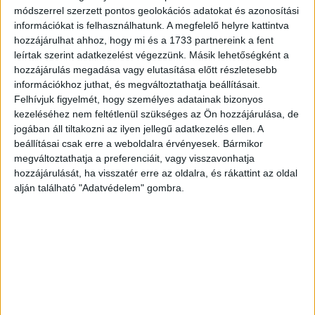
módszerrel szerzett pontos geolokációs adatokat és azonosítási
A Kémhálózat 16.00 órától a legizgalmasabb világháborús
információkat is felhasználhatunk. A megfelelő helyre kattintva
és hidegháborús kémsztorikat hozza el. Megtudhatjuk,
hozzájárulhat ahhoz, hogy mi és a 1733 partnereink a fent
leírtak szerint adatkezelést végezzünk. Másik lehetőségként a
hogyan zajlott a beépített ügynökök szuper-titkos élete
hozzájárulás megadása vagy elutasítása előtt részletesebb
és milyen túlélési taktikákat alkalmaztak a
információkhoz juthat, és megváltoztathatja beállításait.
mindennapokban. Bátor férfiak és nők történetei ezek, akik
Felhívjuk figyelmét, hogy személyes adatainak bizonyos
eldobtak mindent, hogy egy idegen országban, egy idegen
kezeléséhez nem feltétlenül szükséges az Ön hozzájárulása, de
kultúrában, nap, mint nap kockára tegyék életüket a
jogában áll tiltakozni az ilyen jellegű adatkezelés ellen. A
hazájukért. De hogyan kerülték el a lelepleződést? Hogy
beállításai csak erre a weboldalra érvényesek. Bármikor
voltak képesek megformálni egy karaktert, és órákon,
megváltoztathatja a preferenciáit, vagy visszavonhatja
hozzájárulását, ha visszatér erre az oldalra, és rákattint az oldal
napokon heteken keresztül a szerepben maradni? Milyen
alján található "Adatvédelem" gombra.
trükköket alkalmaztak a híres, hírhedt kémek? A DoQ
műsorán most minderre választ kaphatunk.
CÍMKÉK
DoQ
film
szombat