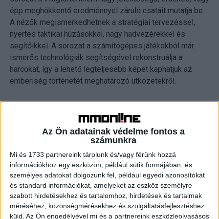
épp meghökkentő eredménnyel záruló csatáit mutatja be.
A nézők megismerkedhetnek a stratégiai tervezéssel,
nyertes taktikai húzásokkal, nagy hadvezérekkel és
segítőikkel. A sorozat a számítógépes játékokból már
ismerős technológiák segítségével rekonstruálja a
harcokat, így a lehető legteljesebb képet kaphatjuk az
emberiség történetét meghatározó ütközetekről.
13.00 órától a DoQ egyik legnépszerűbb sorozata, Az
Univerzum is új részekkel folytatódik, amelyben
bepillantást nyerhetünk a világegyetem sok milliárd éves
Az Ön adatainak védelme fontos a
számunkra
történetébe. Feltárulnak előttünk a kozmosz
legextrémebb helyszínei, a csillagok és bolygók
Mi és 1733 partnereink tárolunk és/vagy férünk hozzá
születésének és pusztulásának körülményei és
információkhoz egy eszközön, például sütik formájában, és
személyes adatokat dolgozunk fel, például egyedi azonosítókat
találkozhatunk a világűrben előforduló anomáliákkal is,
és standard információkat, amelyeket az eszköz személyre
például a fényt is foglyul ejtő fekete lyukakkal, a tér-időt
szabott hirdetésekhez és tartalomhoz, hirdetések és tartalmak
meggyűrő szingularitásokkal vagy a kozmikus sugárzás
méréséhez, közönségmérésekhez és szolgáltatásfejlesztéshez
rejtelmeivel.
küld.
Az Ön engedélyével mi és a partnereink eszközleolvasásos