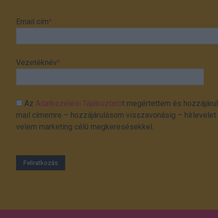
Email cím
*
Vezetéknév
*
Az
Adatkezelési Tájékoztató
t megértettem és hozzájárul
mail címemre – hozzájárulásom visszavonásig – hírlevelet k
velem marketing célú megkeresésekkel.