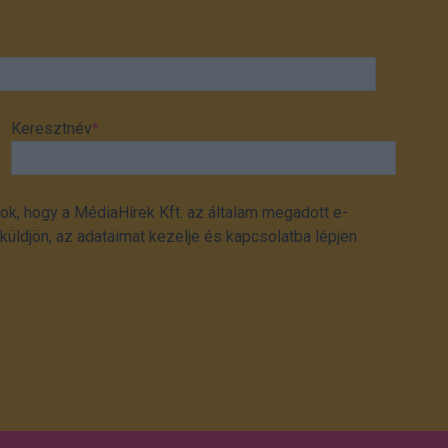
Keresztnév
*
ok, hogy a MédiaHírek Kft. az általam megadott e-
üldjön, az adataimat kezelje és kapcsolatba lépjen