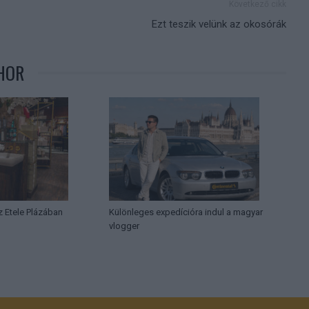
Következő cikk
Ezt teszik velünk az okosórák
HOR
az Etele Plázában
Különleges expedícióra indul a magyar
vlogger