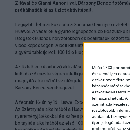
Zitával és Gianni Annoni-val, Bársony Bence fotómű
próbálhatják ki az üzlet aktivitásait.
Legújabb, február közepén a Shopmarkban nyíló üzletéb
Huawei. A vásárlók a gyártó legnépszerűbb készülékeit i
látogatók különös helyzetekben és beállítások között te
videó képességeit. A bolt kínálata a Huawei legutóbbi c
a gyártó tabletjeivel, 100 féle kiegészítővel és áprilist
Az üzletben különböző aktivitások várják az érdeklődők
Mi és 1733 partnerei
különböző mesterséges intelligencia vezérelt beállításai
és személyes adatoka
eszköz személyre sz
megnyitó alkalmából szintén jelen lévő márkanagykövetek,
közönségmérésekhez 
Bársony Bence segítségével.
eszközleolvasásos mó
felhasználhatunk. A 
A február 16-án nyíló Huawei Experience Store Magyarorsz
szerint adatkezelést
Az üzletnyitás alkalmából a Huawei márkanagykövetei dé
részletesebb informác
nyereményjátékokkal és színes programokkal várják az ér
adatainak bizonyos k
ilyen jellegű adatke
boltnyitás alkalmából az első 100-100-100 darab készülé
preferenciáit, vagy v