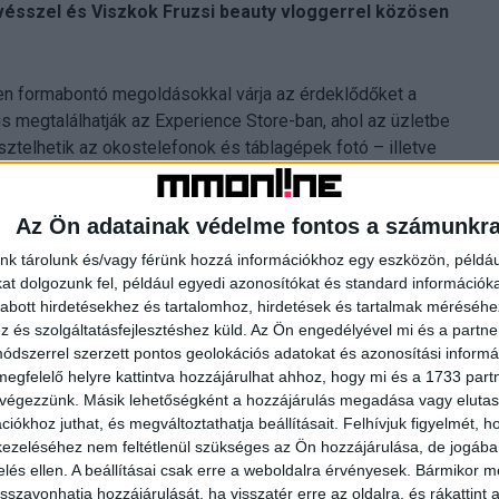
vésszel és Viszkok Fruzsi beauty vloggerrel közösen
en formabontó megoldásokkal várja az érdeklődőket a
s megtalálhatják az Experience Store-ban, ahol az üzletbe
sztelhetik az okostelefonok és táblagépek fotó – illetve
súcskészülékei és középkategóriás okostelefonjai mellett
ól a MateBook széria notebookjaival bővül.
Az Ön adatainak védelme fontos a számunkr
et, ahol a gyártó okostelefonjainak kameraképességeit és
nk tárolunk és/vagy férünk hozzá információkhoz egy eszközön, példáu
t a gyakorlatban is kipróbálhatják, szakképzett eladók és a
t dolgozunk fel, például egyedi azonosítókat és standard információk
abott hirdetésekhez és tartalomhoz, hirdetések és tartalmak méréséhe
 Annoni Zita és Gianni Annoni, Viszkok Fruzsi illetve
és szolgáltatásfejlesztéshez küld.
Az Ön engedélyével mi és a partne
dszerrel szerzett pontos geolokációs adatokat és azonosítási informác
megfelelő helyre kattintva hozzájárulhat ahhoz, hogy mi és a 1733 partne
ágon a gyártó első, de nem az utolsó ilyen jellegű boltja.
 végezzünk. Másik lehetőségként a hozzájárulás megadása vagy elutasí
lelőtt 10 órától kerekasztal beszélgetéssel,
iókhoz juthat, és megváltoztathatja beállításait.
Felhívjuk figyelmét, 
deklődőket. A gyártó kiemelt ajánlataként a látogatók a
ezeléséhez nem feltétlenül szükséges az Ön hozzájárulása, de jogában 
zelés ellen. A beállításai csak erre a weboldalra érvényesek. Bármikor m
k erejéig kihagyhatatlan áron vásárolhatják meg a P széria
isszavonhatja hozzájárulását, ha visszatér erre az oldalra, és rákattint a