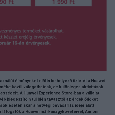
asználói élményeket előtérbe helyező üzletét a Huawei
méke közül válogathatnak, de különleges aktivitások
ességeit. A Huawei Experience Store-ban a vállalat
éb kiegészítőin túl idén tavasztól az érdeklődőket
árok esetén akár a hétvégi bevásárlás ideje alatt
 a látogatók a Huawei márkanagyköveteivel, Annoni