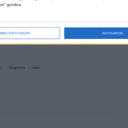
apható okoskiegészítőjét.
lem" gombra.
szinkronizálható okoskarkötőit és okosmérlegeit, illetve
apján a boltba látogatók.
ÁBBI LEHETŐSÉGEK
ELFOGADOM
etően a bevásárlóközpont nyitva tartásához igazodva, a
asárnap pedig 9-18 óráig várja a jelenlegi és jövőbeli
re
Shopmark
üzlet