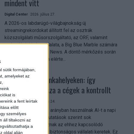
mindent vitt
Digital Center
2026. július 27.
A 2026-os labdarúgó-világbajnokság új
streamingrekordokat állított fel az osztrák
közszolgálati műsorszolgáltató, az ORF, valamint
technológiai leányvállalata, a Big Blue Marble számára
– írja a Broadband TV News. A döntő mérkőzés során
az átlagos nézőszám elérte...
a
l sütik formájában,
at, amelyeket az
Shadow AI a munkahelyeken: így
z,
szerezhetik vissza a cégek a kontrollt
reink
iókat is
reink a fent leírtak
Digital Center
2026. július 24.
tása előtt
A munkavállalók nagy arányban használnak AI-t a napi
hogy személyes
munkában, ám friss kutatások szerint sok
áll tiltakozni az
szervezetnél hiányoznak az ehhez kapcsolódó
egváltoztathatja a
világos irányelvek és biztonságos vállalati keretek. Ez
z oldal alján