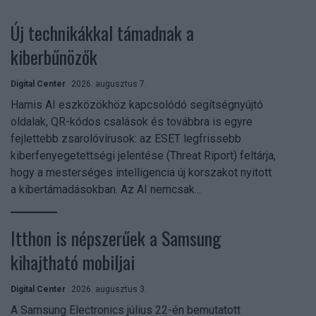
Új technikákkal támadnak a
kiberbűnözők
Digital Center
2026. augusztus 7.
Hamis AI eszközökhöz kapcsolódó segítségnyújtó
oldalak, QR-kódos csalások és továbbra is egyre
fejlettebb zsarolóvírusok: az ESET legfrissebb
kiberfenyegetettségi jelentése (Threat Riport) feltárja,
hogy a mesterséges intelligencia új korszakot nyitott
a kibertámadásokban. Az AI nemcsak...
Itthon is népszerűek a Samsung
kihajtható mobiljai
Digital Center
2026. augusztus 3.
A Samsung Electronics július 22-én bemutatott