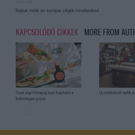
Előző cikk
Rajtuk múlik az európai cégek növekedése
KAPCSOLÓDÓ CIKKEK
MORE FROM AUT
Csak egy hónapig lesz kapható a
Új márkabolt nyílik 
különleges pizza