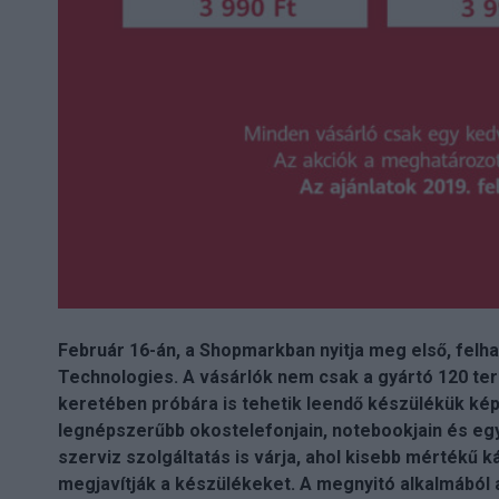
Február 16-án, a Shopmarkban nyitja meg első, felh
Technologies. A vásárlók nem csak a gyártó 120 ter
keretében próbára is tehetik leendő készülékük kép
legnépszerűbb okostelefonjain, notebookjain és egy
szerviz szolgáltatás is várja, ahol kisebb mértékű k
megjavítják a készülékeket. A megnyitó alkalmából