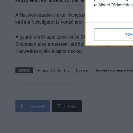
készülékeit és hatféle, szintén limitált mennyiségben k
található "Adatvéde
A Huawei vezeték nélküli hangszórói mellett, telefonnal 
kétféle fülhallgatót is vonzó áron érhetik el a megnyitó n
TOV
A gyártó első hazai Experience Store-ja a megnyitót köv
Shopmark első emeletén, hétfőtől szombatig 9-20 óráig, v
Huaweikészülék-tulajdonosokat.
CÍMKÉK
felhasználói élmény
Huawei
Huawei Experience Sto
Facebook
Email