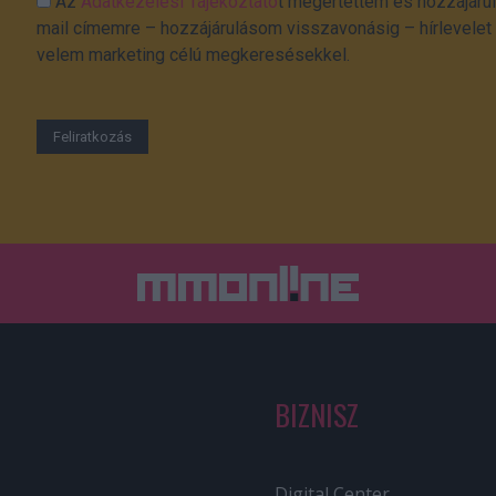
Az
Adatkezelési Tájékoztató
t megértettem és hozzájárul
mail címemre – hozzájárulásom visszavonásig – hírlevelet k
velem marketing célú megkeresésekkel.
BIZNISZ
Digital Center