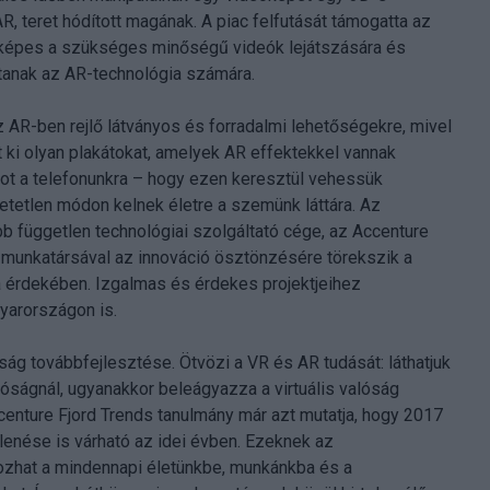
, teret hódított magának. A piac felfutását támogatta az
képes a szükséges minőségű videók lejátszására és
ítanak az AR-technológia számára.
z AR-ben rejlő látványos és forradalmi lehetőségekre, mivel
 ki olyan plakátokat, amelyek AR effektekkel vannak
ppot a telefonunkra – hogy ezen keresztül vehessük
etetlen módon kelnek életre a szemünk láttára. Az
obb független technológiai szolgáltató cége, az Accenture
0 munkatársával az innováció ösztönzésére törekszik a
a érdekében. Izgalmas és érdekes projektjeihez
yarországon is.
ság továbbfejlesztése. Ötvözi a VR és AR tudását: láthatjuk
alóságnál, ugyanakkor beleágyazza a virtuális valóság
centure Fjord Trends tanulmány már azt mutatja, hogy 2017
enése is várható az idei évben. Ezeknek az
hozhat a mindennapi életünkbe, munkánkba és a