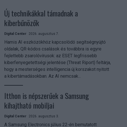
Új technikákkal támadnak a
kiberbűnözők
Digital Center
2026. augusztus 7.
Hamis AI eszközökhöz kapcsolódó segítségnyújtó
oldalak, QR-kódos csalások és továbbra is egyre
fejlettebb zsarolóvírusok: az ESET legfrissebb
kiberfenyegetettségi jelentése (Threat Riport) feltárja,
hogy a mesterséges intelligencia új korszakot nyitott
a kibertámadásokban. Az AI nemcsak...
Itthon is népszerűek a Samsung
kihajtható mobiljai
Digital Center
2026. augusztus 3.
A Samsung Electronics július 22-én bemutatott