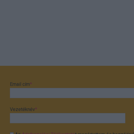
Email cím
*
Vezetéknév
*