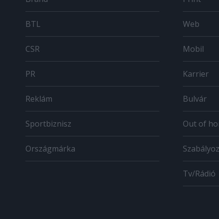
BTL
Web
CSR
Mobil
PR
Karrier
Reklám
Bulvár
Sportbiznisz
Out of h
Országmárka
Szabályo
Tv/Rádió