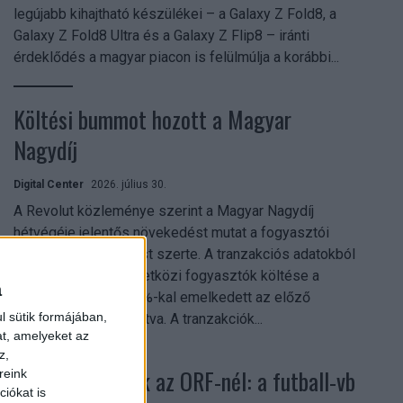
legújabb kihajtható készülékei – a Galaxy Z Fold8, a
Galaxy Z Fold8 Ultra és a Galaxy Z Flip8 – iránti
érdeklődés a magyar piacon is felülmúlja a korábbi...
Költési bummot hozott a Magyar
Nagydíj
Digital Center
2026. július 30.
A Revolut közleménye szerint a Magyar Nagydíj
hétvégéje jelentős növekedést mutat a fogyasztói
aktivitásban Budapest szerte. A tranzakciós adatokból
kiderül, hogy a nemzetközi fogyasztók költése a
a
versenyhétvégén 26%-kal emelkedett az előző
l sütik formájában,
hétvégéhez viszonyítva. A tranzakciók...
at, amelyeket az
z,
Rekordok dőltek az ORF-nél: a futball-vb
reink
iókat is