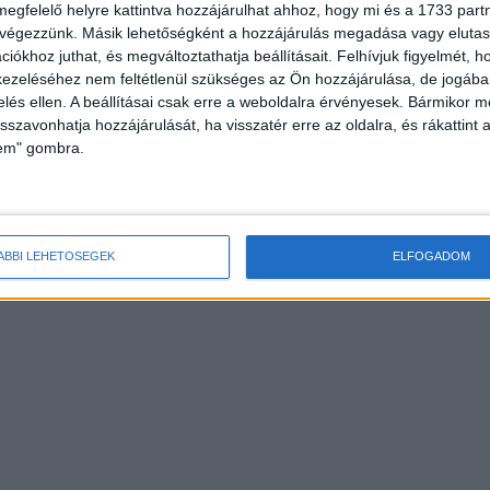
megfelelő helyre kattintva hozzájárulhat ahhoz, hogy mi és a 1733 partne
 végezzünk. Másik lehetőségként a hozzájárulás megadása vagy elutasí
iókhoz juthat, és megváltoztathatja beállításait.
Felhívjuk figyelmét, 
ezeléséhez nem feltétlenül szükséges az Ön hozzájárulása, de jogában 
zelés ellen. A beállításai csak erre a weboldalra érvényesek. Bármikor m
isszavonhatja hozzájárulását, ha visszatér erre az oldalra, és rákattint a
lem" gombra.
ÁBBI LEHETŐSÉGEK
ELFOGADOM