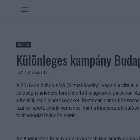
Reklám
Különleges kampány Buda
2017. március 17.
A 2016-os évben a VR (Virtual Reality), vagyis a virtuáli
valóság is jelentős teret hódított magának a piacokon.
a bennük rejlő lehetőségeket. Pontosan ennek köszönhető
színre lépett, amely nem más, mint a kiterjesztett valósá
technológiai fejlődés során.
Az Augmented Reality egy olyan technika, amely során 