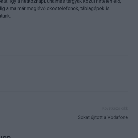
at. Így a hétköznapi, unalmas tárgyak közül hirtelen élő,
edig a ma már meglévő okostelefonok, táblagépek is
tunk.
Következő cikk
Sokat újított a Vodafone