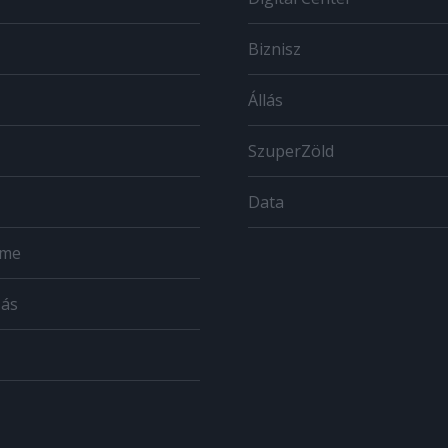
Biznisz
Állás
SzuperZöld
Data
ome
zás