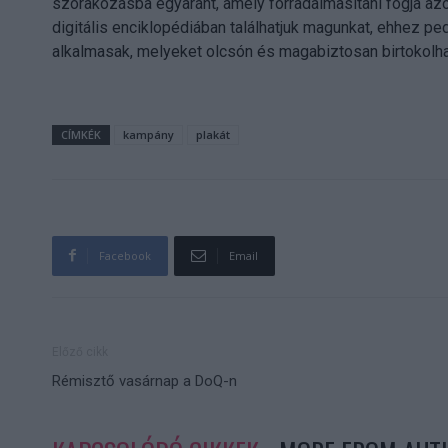
szórakozásba egyaránt, amely forradalmasítani fogja azok
digitális enciklopédiában találhatjuk magunkat, ehhez p
alkalmasak, melyeket olcsón és magabiztosan birtokolha
CÍMKÉK
kampány
plakát
Facebook
Email
Előző cikk
Rémisztő vasárnap a DoQ-n