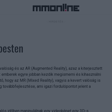
- HIRDETÉS -
pesten
s valóság és az AR (Augmented Reality), azaz a kiterjesztett
 Az emberek egyre jobban kezdik megismerni és kihasználni
, hogy az MR (Mixed Reality), vagyis a kevert valóság is
g továbbfejlesztése, ami igazi fordulópontot jelent a
valós időben manipulálnak egy videoképet egy 3D-s