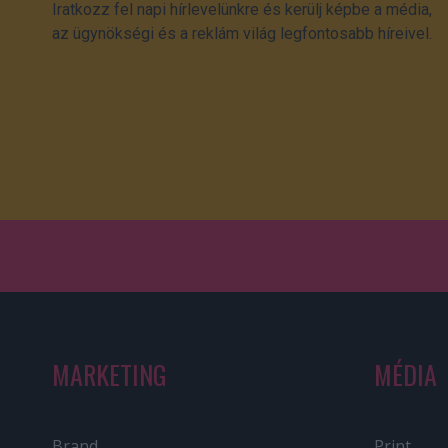
Iratkozz fel napi hírlevelünkre és kerülj képbe a média,
az ügynökségi és a reklám világ legfontosabb híreivel.
MARKETING
MÉDIA
Brand
Print