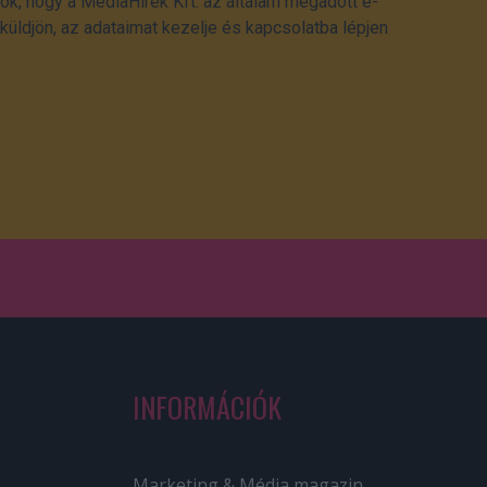
ok, hogy a MédiaHírek Kft. az általam megadott e-
üldjön, az adataimat kezelje és kapcsolatba lépjen
INFORMÁCIÓK
Marketing & Média magazin