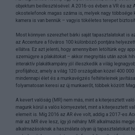
objektum beillesztésével. A 2016-os évben a VR és az AR
okostelefonok magas száma is, melyek nagy többsége 
kamera is van bennük – vagyis tökéletes terepet biztos
Most könnyen szerezhet bárki saját tapasztalatokat is a
az Accenture a főváros 100 különböző pontjára helyezett
ellátva. Ez azt jelenti, hogy amennyiben letöltünk egy a
szemügyre a plakátokat – akkor megnyitás után azok hih
interaktív plakátkampány jól illeszkedik a világ legnagy
profiljához, amely a világ 120 országában közel 400 00
mindennapi élet és a munkavégzés feltételeinek javítás
folyamatosan keresi az új munkaerőt, többek között Mag
A kevert valóság (MR) nem más, mint a kiterjesztett való
magunk körül a valós környezetet, mint a kiterjesztett v
elemeit is. Míg 2016 az AR éve volt, addig a 2017-es Ac
már az MR éve lesz, így jó néhány MR alkalmazás megjel
alkalmazásoknak a használata olyan új tapasztalatokat 