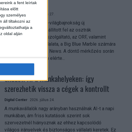
mindent vitt
reink a fent leírtak
tása előtt
Digital Center
2026. július 27.
hogy személyes
áll tiltakozni az
A 2026-os labdarúgó-világbajnokság új
egváltoztathatja a
streamingrekordokat állított fel az osztrák
z oldal alján
közszolgálati műsorszolgáltató, az ORF, valamint
technológiai leányvállalata, a Big Blue Marble számára
– írja a Broadband TV News. A döntő mérkőzés során
az átlagos nézőszám elérte...
Shadow AI a munkahelyeken: így
szerezhetik vissza a cégek a kontrollt
Digital Center
2026. július 24.
A munkavállalók nagy arányban használnak AI-t a napi
munkában, ám friss kutatások szerint sok
szervezetnél hiányoznak az ehhez kapcsolódó
világos irányelvek és biztonságos vállalati keretek. Ez