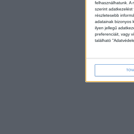
felhasználhatunk. A 
szerint adatkezelést
részletesebb informác
adatainak bizonyos k
ilyen jellegű adatke
preferenciáit, vagy v
található "Adatvéde
TOV