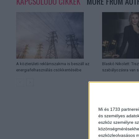
KAPCSOLÓDÓ CIKKEK
MORE FROM AUT
A közterületi reklámszakma is beszáll az
Blaskó Nikolett: Tisz
energiafelhasználás csökkentésébe
szabályozásra van 
Mi és 1733 partnerei
és személyes adatoka
eszköz személyre sz
közönségmérésekhez 
eszközleolvasásos mó