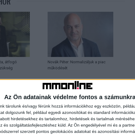
HOR
ta, átfogó
Novák Péter: Normalizáljuk a piac
szükség
működését
Az Ön adatainak védelme fontos a számunkr
nk tárolunk és/vagy férünk hozzá információkhoz egy eszközön, példáu
t dolgozunk fel, például egyedi azonosítókat és standard információk
abott hirdetésekhez és tartalomhoz, hirdetések és tartalmak méréséhe
és szolgáltatásfejlesztéshez küld.
Az Ön engedélyével mi és a partne
dszerrel szerzett pontos geolokációs adatokat és azonosítási informác