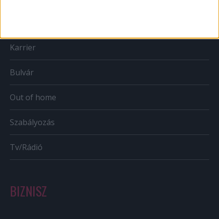
Mobil
Karrier
Bulvár
Out of home
Szabályozás
Tv/Rádió
BIZNISZ