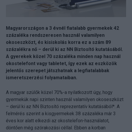
Magyarországon a 3 évnél fiatalabb gyermekek 42
százaléka rendszeresen használ valamilyen
okoseszközt, és kisiskolás korra ez a szám 89
százalékra nő – derül ki az NN Biztosító kutatásából.
A gyerekek közel 70 százaléka minden nap használ
okostelefont vagy tabletet, így ezek az eszközök
jelentős szerepet játszhatnak a legfiatalabbak
ismeretszerzési folyamataiban.
A magyar szülők közel 70%-a nyilatkozott úgy, hogy
gyermekük napi szinten használ valamilyen okoseszközt
– derül ki az NN Biztosító reprezentatív kutatásából*. A
felmérés szerint a kisgyermekek 38 százaléka már 3
éves kor alatt elkezdi az okostelefon-használatot,
döntően még szórakozási céllal. Ebben a korban