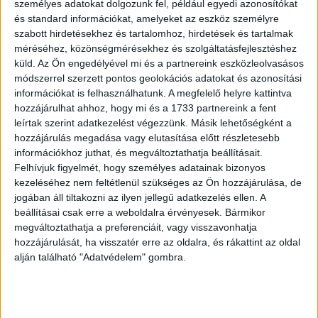
személyes adatokat dolgozunk fel, például egyedi azonosítókat
és standard információkat, amelyeket az eszköz személyre
Látva, hogy a legfiatalabbak körében milyen ütemben
szabott hirdetésekhez és tartalomhoz, hirdetések és tartalmak
növekszik az okoseszközök népszerűsége, egyre
méréséhez, közönségmérésekhez és szolgáltatásfejlesztéshez
küld.
Az Ön engedélyével mi és a partnereink eszközleolvasásos
erőteljesebb a szülők részéről is az igény, hogy
módszerrel szerzett pontos geolokációs adatokat és azonosítási
kihasználják ezt a lehetőséget a gyermekek oktatása,
információkat is felhasználhatunk. A megfelelő helyre kattintva
életre nevelése céljából. Az NN Biztosító ezért támogatja
hozzájárulhat ahhoz, hogy mi és a 1733 partnereink a fent
a BookR Kids mesealkalmazás új sorozatát, amely a
leírtak szerint adatkezelést végezzünk. Másik lehetőségként a
pénzügyi edukációban játszhat fontos szerepet.
hozzájárulás megadása vagy elutasítása előtt részletesebb
információkhoz juthat, és megváltoztathatja beállításait.
Felhívjuk figyelmét, hogy személyes adatainak bizonyos
A számos szakmai elismeréssel jutalmazott, 2016 óta
kezeléséhez nem feltétlenül szükséges az Ön hozzájárulása, de
működő magyar startup, a BOOKR Kids mobil- és
jogában áll tiltakozni az ilyen jellegű adatkezelés ellen. A
tabletalkalmazásának közel százezer használója május
beállításai csak erre a weboldalra érvényesek. Bármikor
közepén ismerkedhet meg a Noémi világa című
megváltoztathatja a preferenciáit, vagy visszavonhatja
mesesorozattal. Noémi egy a talpraesett, az állatokat
hozzájárulását, ha visszatér erre az oldalra, és rákattint az oldal
imádó kislány, aki a családja mellett az állatokért is rajong
alján található "Adatvédelem" gombra.
– izgalmas kalandokat él át Vau úrral, a kutyussal,
Mösziővel, a cicával, a Nindzsa névre keresztelt
teknőssel, illetve Csurival, a kanárival. A bemutatkozó