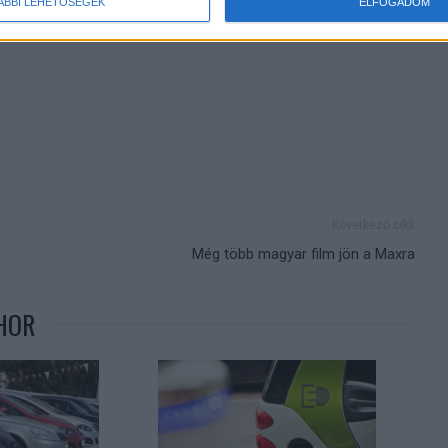
ÁBBI LEHETŐSÉGEK
ELFOGADOM
Következő cikk
Még több magyar film jön a Maxra
HOR