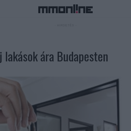
- HIRDETÉS -
új lakások ára Budapesten