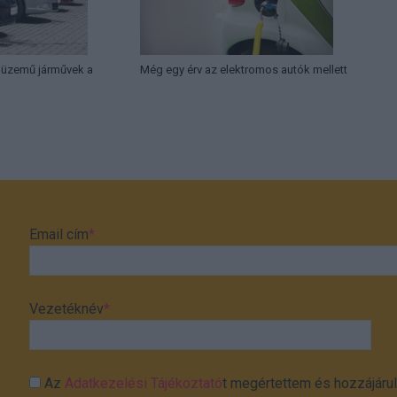
lüzemű járművek a
Még egy érv az elektromos autók mellett
n
Email cím
*
Vezetéknév
*
Az
Adatkezelési Tájékoztató
t megértettem és hozzájárul