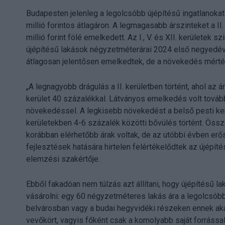
Budapesten jelenleg a legolcsóbb újépítésű ingatlanokat 
millió forintos átlagáron. A legmagasabb árszinteket a I
millió forint fölé emelkedett. Az I., V. és XII. kerületek s
újépítésű lakások négyzetméterárai 2024 első negyed
átlagosan jelentősen emelkedtek, de a növekedés mérték
„A legnagyobb drágulás a II. kerületben történt, ahol az ár
kerület 40 százalékkal. Látványos emelkedés volt továbbá 
növekedéssel. A legkisebb növekedést a belső pesti kerül
kerületekben 4-6 százalék közötti bővülés történt. Össz
korábban elérhetőbb árak voltak, de az utóbbi évben erősö
fejlesztések hatására hirtelen felértékelődtek az újépí
elemzési szakértője.
Ebből fakadóan nem túlzás azt állítani, hogy újépítésű 
vásárolni: egy 60 négyzetméteres lakás ára a legolcsóbb k
belvárosban vagy a budai hegyvidéki részeken ennek aká
vevőkört, vagyis főként csak a komolyabb saját forrássa