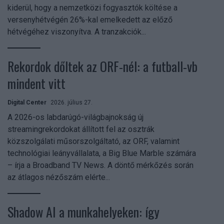
kiderül, hogy a nemzetközi fogyasztók költése a
versenyhétvégén 26%-kal emelkedett az előző
hétvégéhez viszonyítva. A tranzakciók...
Rekordok dőltek az ORF-nél: a futball-vb
mindent vitt
Digital Center
2026. július 27.
A 2026-os labdarúgó-világbajnokság új
streamingrekordokat állított fel az osztrák
közszolgálati műsorszolgáltató, az ORF, valamint
technológiai leányvállalata, a Big Blue Marble számára
– írja a Broadband TV News. A döntő mérkőzés során
az átlagos nézőszám elérte...
Shadow AI a munkahelyeken: így