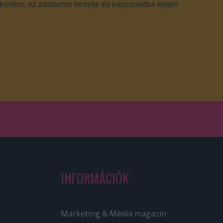
üldjön, az adataimat kezelje és kapcsolatba lépjen
INFORMÁCIÓK
Marketing & Média magazin