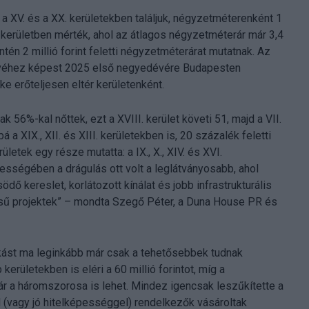
a XV. és a XX. kerületekben találjuk, négyzetméterenként 1
I. kerületben mérték, ahol az átlagos négyzetméterár már 3,4
zintén 2 millió forint feletti négyzetméterárat mutatnak. Az
évéhez képest 2025 első negyedévére Budapesten
e erőteljesen eltér kerületenként.
ak 56%-kal nőttek, ezt a XVIII. kerület követi 51, majd a VII.
a XIX., XII. és XIII. kerületekben is, 20 százalék feletti
etek egy része mutatta: a IX., X., XIV. és XVI.
ességében a drágulás ott volt a leglátványosabb, ahol
dő kereslet, korlátozott kínálat és jobb infrastrukturális
tésű projektek” – mondta Szegő Péter, a Duna House PR és
lakást ma leginkább már csak a tehetősebbek tudnak
erületekben is eléri a 60 millió forintot, míg a
r a háromszorosa is lehet. Mindez igencsak leszűkítette a
l (vagy jó hitelképességgel) rendelkezők vásároltak