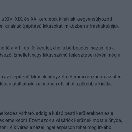
a XIV., XIX. és XX. kerületek kínálnak kiegyensúlyozott
 kínálnak újépítésű lakásokat, miközben infrastruktúrájuk,
ltó a VIII. és IX. kerület, ahol a bérbeadási hozam és a
dvező. Emellett nagy lakásszámú fejlesztései révén még a
n az újépítésű lakások négyzetméterárai országos szinten
st mutathatnak, különösen ott, ahol szűkebb a kínálat.
lkedés várható, addig a külső pesti kerületekben és a
 emelkedni. Ezért azok a vásárlók kerülnek most előnybe,
eni. A kivárás a hazai ingatlanpiacon tehát még inkább