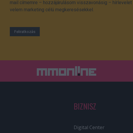
mail címemre – hozzájárulásom visszavonásig – hírlevelet k
velem marketing célú megkeresésekkel.
BIZNISZ
Digital Center