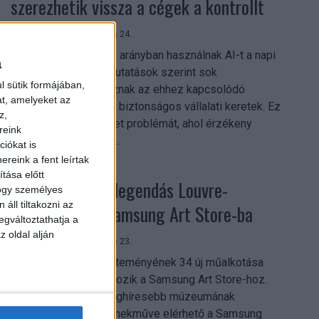
szerezhetik vissza a cégek a kontrollt
Digital Center
2026. július 24.
A munkavállalók nagy arányban használnak AI-t a napi
a
munkában, ám friss kutatások szerint sok
l sütik formájában,
szervezetnél hiányoznak az ehhez kapcsolódó
at, amelyeket az
világos irányelvek és biztonságos vállalati keretek. Ez
z,
különösen ott jelenthet problémát, ahol érzékeny
reink
üzleti információkkal...
iókat is
reink a fent leírtak
tása előtt
Megérkezett a legendás Louvre-
hogy személyes
áll tiltakozni az
gyűjtemény a Samsung Art Store-ba
egváltoztathatja a
z oldal alján
Digital Center
2026. július 23.
A párizsi Louvre gyűjteményének 34 új műalkotása
most először csatlakozik a Samsung Art Store-hoz.
Ezzel a világ egyik leghíresebb múzeumának
összesen már 51 remekműve elérhető a Samsung