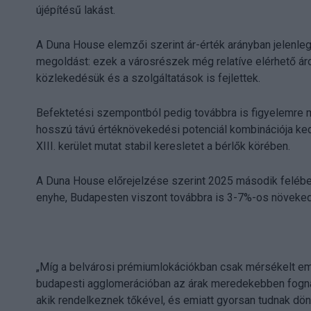
újépítésű lakást.
A Duna House elemzői szerint ár-érték arányban jelenleg 
megoldást: ezek a városrészek még relatíve elérhető áron
közlekedésük és a szolgáltatások is fejlettek.
Befektetési szempontból pedig továbbra is figyelemre mé
hosszú távú értéknövekedési potenciál kombinációja ke
XIII. kerület mutat stabil keresletet a bérlők körében.
A Duna House előrejelzése szerint 2025 második felébe
enyhe, Budapesten viszont továbbra is 3-7%-os növekedé
„Míg a belvárosi prémiumlokációkban csak mérsékelt eme
budapesti agglomerációban az árak meredekebben fognak
akik rendelkeznek tőkével, és emiatt gyorsan tudnak dönt