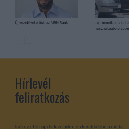
Új vezetővel erősít az MBH Bank
Lejtmenetben a díze
használtautó-piaco
Hírlevél
feliratkozás
Iratkozz fel napi hírlevelünkre és kerülj képbe a média,