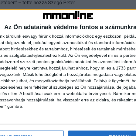
setében” – tette hozzá Szegő Péter.
Az Ön adatainak védelme fontos a számunkr
nk tárolunk és/vagy férünk hozzá információkhoz egy eszközön, példáu
t dolgozunk fel, például egyedi azonosítókat és standard információk
abott hirdetésekhez és tartalomhoz, hirdetések és tartalmak méréséhe
és szolgáltatásfejlesztéshez küld.
Az Ön engedélyével mi és a partne
dszerrel szerzett pontos geolokációs adatokat és azonosítási informác
megfelelő helyre kattintva hozzájárulhat ahhoz, hogy mi és a 1733 partne
 végezzünk. Másik lehetőségként a hozzájárulás megadása vagy elutasí
iókhoz juthat, és megváltoztathatja beállításait.
Felhívjuk figyelmét, 
ezeléséhez nem feltétlenül szükséges az Ön hozzájárulása, de jogában 
zelés ellen. A beállításai csak erre a weboldalra érvényesek. Bármikor m
ínál az LG az
Új Star Wars sorozat érkezik a
isszavonhatja hozzájárulását, ha visszatér erre az oldalra, és rákattint a
Disney+-ra
lem" gombra.