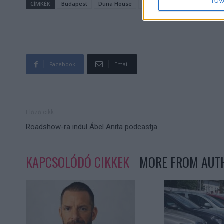
TOV
CÍMKÉK
Budapest
Duna House
négyzetméterár
újlakás
Facebook
Email
Előző cikk
Roadshow-ra indul Ábel Anita podcastja
KAPCSOLÓDÓ CIKKEK
MORE FROM AUT