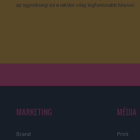
az ügynökségi és a reklám világ legfontosabb híreivel.
MARKETING
MÉDIA
Brand
Print