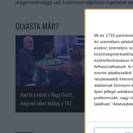
drága mulatsággá vált, különösen újépítésű ingatlanok e
OLVASTA MÁR?
Mi és 1733 partnerei
és személyes adatoka
eszköz személyre sz
közönségmérésekhez 
eszközleolvasásos mó
felhasználhatunk. A 
szerint adatkezelést
részletesebb informác
adatainak bizonyos k
ilyen jellegű adatke
Nyerte a hetet a Nagy Duett,
Xbox játékélményt k
preferenciáit, vagy v
mégsem lehet boldog a TV2
okostévéin
található "Adatvéde