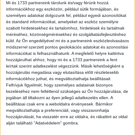
Mi és 1733 partnereink tárolunk és/vagy férünk hozzá
értelmében a magyarországi és határokon túli vételi
információkhoz egy eszközön, például sütik formájában, és
helyekre...
személyes adatokat dolgozunk fel, például egyedi azonosítókat
és standard információkat, amelyeket az eszköz személyre
szabott hirdetésekhez és tartalomhoz, hirdetések és tartalmak
méréséhez, közönségmérésekhez és szolgáltatásfejlesztéshez
küld.
Az Ön engedélyével mi és a partnereink eszközleolvasásos
módszerrel szerzett pontos geolokációs adatokat és azonosítási
információkat is felhasználhatunk. A megfelelő helyre kattintva
hozzájárulhat ahhoz, hogy mi és a 1733 partnereink a fent
leírtak szerint adatkezelést végezzünk. Másik lehetőségként a
hozzájárulás megadása vagy elutasítása előtt részletesebb
információkhoz juthat, és megváltoztathatja beállításait.
Már toboroznak a Cápák között új évadára
Felhívjuk figyelmét, hogy személyes adatainak bizonyos
kezeléséhez nem feltétlenül szükséges az Ön hozzájárulása, de
Média
2022. február 14.
jogában áll tiltakozni az ilyen jellegű adatkezelés ellen. A
Folytatódik az RTL Klub egyik legnagyobb meglepetést
beállításai csak erre a weboldalra érvényesek. Bármikor
produkáló műsora, a kiváló nézettségi adatokat hozó
megváltoztathatja a preferenciáit, vagy visszavonhatja
Cápák között üzleti show ötödik évadára toborozzák már
hozzájárulását, ha visszatér erre az oldalra, és rákattint az oldal
a résztvevőket....
alján található "Adatvédelem" gombra.