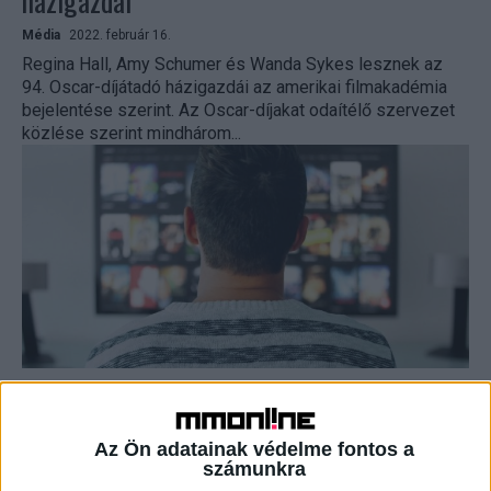
házigazdái
Média
2022. február 16.
Regina Hall, Amy Schumer és Wanda Sykes lesznek az
94. Oscar-díjátadó házigazdái az amerikai filmakadémia
bejelentése szerint. Az Oscar-díjakat odaítélő szervezet
közlése szerint mindhárom...
A 4iG leányvállalatát választotta a TV2
Média
2022. február 16.
Az Ön adatainak védelme fontos a
A 4iG Csoporthoz tartozó Hungaro DigiTel Kft. (HDT)
számunkra
nyerte a TV2 Csoport uplink pályázatát. A megállapodás