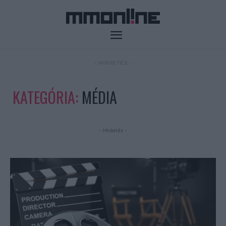
- HIRDETÉS -
KATEGÓRIA:
MÉDIA
- Hirdetés -