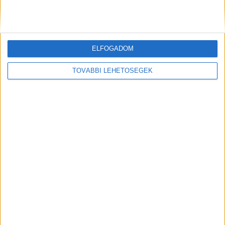
ELFOGADOM
TOVÁBBI LEHETŐSÉGEK
A Bikini alapítója lett az Artisjus új elnöke
Karrier
2022. február 4.
Az Artisjus Németh Alajost választotta meg az egyesület
új elnökének. A Bikini alapítója, dalszerzője a tizenötödik
elnöke a szerzői egyesületnek és Madarász Iván
zeneszerzőt...