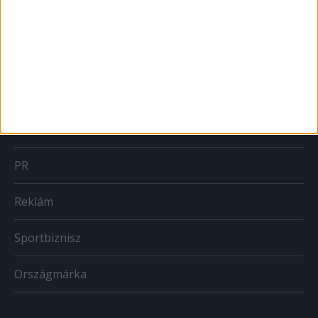
MARKETING
Brand
BTL
CSR
PR
Reklám
Sportbiznisz
Országmárka