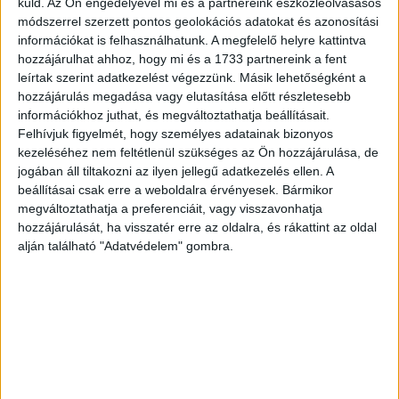
küld.
Az Ön engedélyével mi és a partnereink eszközleolvasásos
módszerrel szerzett pontos geolokációs adatokat és azonosítási
információkat is felhasználhatunk. A megfelelő helyre kattintva
hozzájárulhat ahhoz, hogy mi és a 1733 partnereink a fent
leírtak szerint adatkezelést végezzünk. Másik lehetőségként a
hozzájárulás megadása vagy elutasítása előtt részletesebb
információkhoz juthat, és megváltoztathatja beállításait.
Felhívjuk figyelmét, hogy személyes adatainak bizonyos
Egy TV2-s műsor végzett az élen, de örülhet az RTL is
kezeléséhez nem feltétlenül szükséges az Ön hozzájárulása, de
jogában áll tiltakozni az ilyen jellegű adatkezelés ellen. A
beállításai csak erre a weboldalra érvényesek. Bármikor
megváltoztathatja a preferenciáit, vagy visszavonhatja
hozzájárulását, ha visszatér erre az oldalra, és rákattint az oldal
alján található "Adatvédelem" gombra.
Hatalmas befektetést kapott egy magyar AI startup