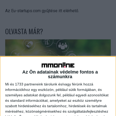
Az Eu-startups.com gyűjtése
itt
elérhető.
OLVASTA MÁR?
Az Ön adatainak védelme fontos a
számunkra
Mi és 1733 partnereink tárolunk és/vagy férünk hozzá
információkhoz egy eszközön, például sütik formájában, és
Egyre több hazai cégnek kell megfelelnie az ESG-
személyes adatokat dolgozunk fel, például egyedi azonosítókat
szabályoknak
és standard információkat, amelyeket az eszköz személyre
szabott hirdetésekhez és tartalomhoz, hirdetések és tartalmak
méréséhez, közönségmérésekhez és szolgáltatásfejlesztéshez