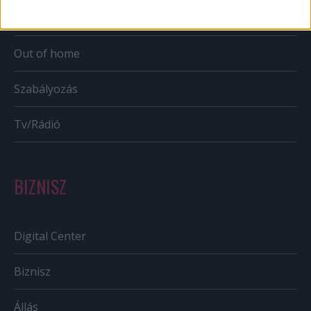
Bulvár
Out of home
Szabályozás
Tv/Rádió
BIZNISZ
Digital Center
Biznisz
Állás