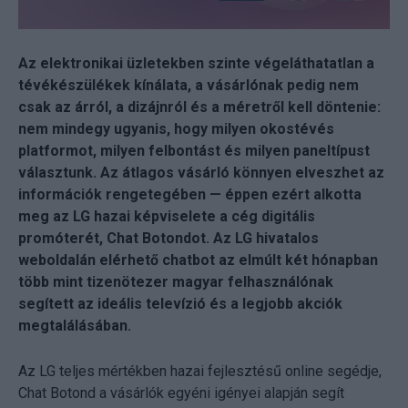
Az elektronikai üzletekben szinte végeláthatatlan a
tévékészülékek kínálata, a vásárlónak pedig nem
csak az árról, a dizájnról és a méretről kell döntenie:
nem mindegy ugyanis, hogy milyen okostévés
platformot, milyen felbontást és milyen paneltípust
választunk. Az átlagos vásárló könnyen elveszhet az
információk rengetegében — éppen ezért alkotta
meg az LG hazai képviselete a cég digitális
promóterét, Chat Botondot. Az LG hivatalos
weboldalán elérhető chatbot az elmúlt két hónapban
több mint tizenötezer magyar felhasználónak
segített az ideális televízió és a legjobb akciók
megtalálásában.
Az LG teljes mértékben hazai fejlesztésű online segédje,
Chat Botond a vásárlók egyéni igényei alapján segít