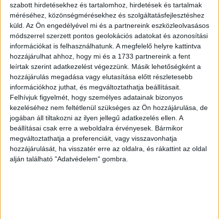
szabott hirdetésekhez és tartalomhoz, hirdetések és tartalmak
promótert három és fél hónap alatt több mint 20 000
méréséhez, közönségmérésekhez és szolgáltatásfejlesztéshez
magyar használta, ami naponta átlagosan 260 vásárlói
küld.
Az Ön engedélyével mi és a partnereink eszközleolvasásos
érdeklődést jelent. A felhasználók kifejezetten
módszerrel szerzett pontos geolokációs adatokat és azonosítási
hasznosnak tartják az online segédet: a maximális 5
információkat is felhasználhatunk. A megfelelő helyre kattintva
pontból átlagosan 4,2-es értékelést adtak a
hozzájárulhat ahhoz, hogy mi és a 1733 partnereink a fent
leírtak szerint adatkezelést végezzünk. Másik lehetőségként a
szolgáltatásnak.
hozzájárulás megadása vagy elutasítása előtt részletesebb
információkhoz juthat, és megváltoztathatja beállításait.
A chatbot nem csak a megfelelő televízió kiválasztásában
Felhívjuk figyelmét, hogy személyes adatainak bizonyos
segít: az LG különféle termékoldalain böngészve az adott
kezeléséhez nem feltétlenül szükséges az Ön hozzájárulása, de
termékhez kapcsolódó aktuális leértékeléseket is
jogában áll tiltakozni az ilyen jellegű adatkezelés ellen. A
megmutatja. A chatablakra kattintva a felhasználó egyből
beállításai csak erre a weboldalra érvényesek. Bármikor
az akciót kínáló üzlet webshopjában találhatja magát, így a
megváltoztathatja a preferenciáit, vagy visszavonhatja
hozzájárulását, ha visszatér erre az oldalra, és rákattint az oldal
javasolt terméket biztonságos forrásból, a gyártó
alján található "Adatvédelem" gombra.
hivatalos partnereitől, a lehető legolcsóbban vásárolhatja
meg. A digitális promóter a készülékhez kapcsolódó
újságírói és videoteszteket is megmutatja, így az
érdeklődő egyből tájékozódhat a termék tulajdonságairól.