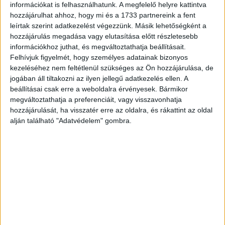
természettudományos oktatási platform, a várandós anya
információkat is felhasználhatunk. A megfelelő helyre kattintva
hozzájárulhat ahhoz, hogy mi és a 1733 partnereink a fent
szív- és érrendszeri állapotát vizsgáló megoldás,
leírtak szerint adatkezelést végezzünk. Másik lehetőségként a
munkavállalói elégedettséget mérő alkalmazás,
hozzájárulás megadása vagy elutasítása előtt részletesebb
felhőalapú vállalati ösztönzőrendszer, sebészeti műtéti
információkhoz juthat, és megváltoztathatja beállításait.
technika oktatását támogató megoldás, adatkezelési
Felhívjuk figyelmét, hogy személyes adatainak bizonyos
platform, légzési és szívverési mintákat követő
kezeléséhez nem feltétlenül szükséges az Ön hozzájárulása, de
alkalmazás és közösségi futárszolgálat is szerepel a
jogában áll tiltakozni az ilyen jellegű adatkezelés ellen. A
programba beválogatott csapatok fejlesztései között.
beállításai csak erre a weboldalra érvényesek. Bármikor
megváltoztathatja a preferenciáit, vagy visszavonhatja
hozzájárulását, ha visszatér erre az oldalra, és rákattint az oldal
alján található "Adatvédelem" gombra.
CÍMKÉK
Design Terminál
mentorprogram
startup
Facebook
Email