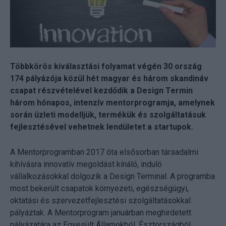
Többkörös kiválasztási folyamat végén 30 ország
174 pályázója közül hét magyar és három skandináv
csapat részvételével kezdődik a Design Termin
három hónapos, intenzív mentorprogramja, amelynek
során üzleti modelljük, termékük és szolgáltatásuk
fejlesztésével vehetnek lendületet a startupok.
A Mentorprogramban 2017 óta elsősorban társadalmi
kihívásra innovatív megoldást kínáló, induló
vállalkozásokkal dolgozik a Design Terminal. A programba
most bekerült csapatok környezeti, egészségügyi,
oktatási és szervezetfejlesztési szolgáltatásokkal
pályáztak. A Mentorprogram januárban meghirdetett
pályázatára az Egyesült Államokból, Észtországból,