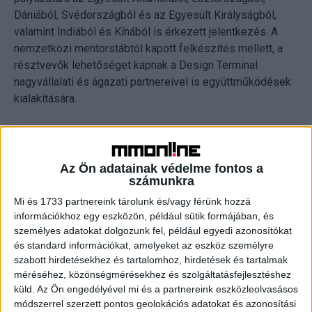
Dániából, Svédországból és az Egyesült Királyságból,
valamint Indiából és Kínából is érkezett jelentkezés. A
nemzetközi mentorstábtól kapott felkészítés mellett, a
résztvevők lehetőséget kapnak a Design Terminal
nagyvállalati és ágazati partnereivel is együttműködések
kialakítására.
Az idei Mentorprogram egyik kiemelt célkitűzése a női,
kismama és kisgyermekes anyuka vállalkozók
támogatása, ezért azok a női vállalkozók, kismamák és
Az Ön adatainak védelme fontos a
számunkra
kisgyermekes anyukák, akik egyben startup alapítók és a
beválogatott csapatok között vannak, plusz ösztöndíjban
Mi és 1733 partnereink tárolunk és/vagy férünk hozzá
részesülnek. Ilyen a kortárs művészek posztereit és
információkhoz egy eszközön, például sütik formájában, és
személyes adatokat dolgozunk fel, például egyedi azonosítókat
egyedi dekorációs termékeket értékesítő webshopot
és standard információkat, amelyeket az eszköz személyre
alapító Art Bridge és a természettudományt népszerűsítő
szabott hirdetésekhez és tartalomhoz, hirdetések és tartalmak
Eduit.
méréséhez, közönségmérésekhez és szolgáltatásfejlesztéshez
küld.
Az Ön engedélyével mi és a partnereink eszközleolvasásos
Ökoüzemanyag, online művészeti piactér,
módszerrel szerzett pontos geolokációs adatokat és azonosítási