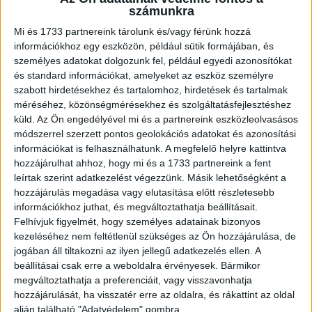
egészségügyi dolgozók, személyre szabott kezelést
számunkra
nyújthatnak a sportolók részére, valamint beazonosíthatják
Mi és 1733 partnereink tárolunk és/vagy férünk hozzá
az esetleges sérülések és betegségek tendenciáit és
információkhoz egy eszközön, például sütik formájában, és
okait a Játékok alatt. Az alkalmazás jelzi például azokat a
személyes adatokat dolgozunk fel, például egyedi azonosítókat
helyszíneket és veszélyforrásokat, ahol kiugró számban
és standard információkat, amelyeket az eszköz személyre
fordulnak elő sérülések, vagy tömegesen fordulnak elő
szabott hirdetésekhez és tartalomhoz, hirdetések és tartalmak
méréséhez, közönségmérésekhez és szolgáltatásfejlesztéshez
betegségek egy meghatározott helyen és eseményen. A
küld.
Az Ön engedélyével mi és a partnereink eszközleolvasásos
felhőalapú szolgáltatás megfelelő biztonsági ellenőrző
módszerrel szerzett pontos geolokációs adatokat és azonosítási
eszközökkel van ellátva, és lehetővé teszi az orvosok
információkat is felhasználhatunk. A megfelelő helyre kattintva
számára az adatokhoz való internetes hozzáférést bárhol
hozzájárulhat ahhoz, hogy mi és a 1733 partnereink a fent
és bármikor – függetlenül attól, hogy a rendelőintézetben,
leírtak szerint adatkezelést végezzünk. Másik lehetőségként a
a helyi kórházban, vagy éppen a szállodai szobájukban
hozzájárulás megadása vagy elutasítása előtt részletesebb
vannak-e.
információkhoz juthat, és megváltoztathatja beállításait.
Felhívjuk figyelmét, hogy személyes adatainak bizonyos
kezeléséhez nem feltétlenül szükséges az Ön hozzájárulása, de
„A digitalizáció révén a Nemzetközi Olimpiai Bizottság
jogában áll tiltakozni az ilyen jellegű adatkezelés ellen. A
célja az, hogy megakadályozza a világszínvonalú
beállításai csak erre a weboldalra érvényesek. Bármikor
sportolók sérülését a világeseményeken” – mondta Dr.
megváltoztathatja a preferenciáit, vagy visszavonhatja
Richard Budgett, a NOB orvosi és tudományos igazgatója.
hozzájárulását, ha visszatér erre az oldalra, és rákattint az oldal
„A nyári és téli olimpiai játékokon 40 sportág képviselteti
alján található "Adatvédelem" gombra.