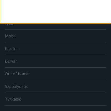
Print
Web
Mobil
Karrier
Bulvár
Out of home
Szabályozás
Tv/Rádió