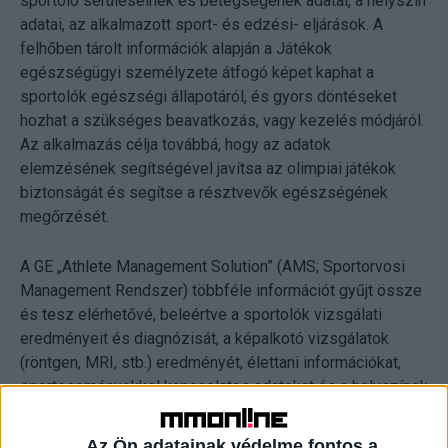
sportoló sérüléseinek és betegségének adatai, a helyszín
adatai, az alkalmazott sport- és edzési- eljárások. A
felhőben tárolt információk alapján a Játékok
egészségügyi személyzete átfogó képet kaphat a
sportolók egészségi állapotáról, és gyors döntéseket
hozhat a szükséges beavatkozás, vagy kezelés módjáról.
Az alkalmazás célja továbbá, hogy az adatok
elemzésének segítségével javítsa az olimpiai játékok
biztonságát és segítse a résztvevők egészségének
megőrzését.
A GE „Athlete Management Solution” (AMS; Sportorvosi
Management Rendszer) többféle információt gyűjt össze
és tesz elérhetővé, beleértve a sportolók vizsgálati
eredményeit és diagnózisát, a képalkotó vizsgálatok
(röntgen, MRI, stb.) eredményét, élettani információkat,
sporteseményekkel kapcsolatos adatokat és a helyszínek
adatait. Az alkalmazás mindezek alapján valós idejű
elemzéseket biztosít, amelyek segítségével az
Az Ön adatainak védelme fontos a