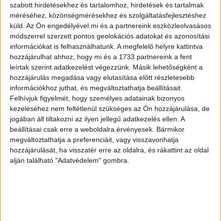
szabott hirdetésekhez és tartalomhoz, hirdetések és tartalmak
méréséhez, közönségmérésekhez és szolgáltatásfejlesztéshez
küld.
Az Ön engedélyével mi és a partnereink eszközleolvasásos
módszerrel szerzett pontos geolokációs adatokat és azonosítási
információkat is felhasználhatunk. A megfelelő helyre kattintva
hozzájárulhat ahhoz, hogy mi és a 1733 partnereink a fent
leírtak szerint adatkezelést végezzünk. Másik lehetőségként a
hozzájárulás megadása vagy elutasítása előtt részletesebb
Nehezebb lesz eladni a klíma nélküli lakásokat
információkhoz juthat, és megváltoztathatja beállításait.
Felhívjuk figyelmét, hogy személyes adatainak bizonyos
kezeléséhez nem feltétlenül szükséges az Ön hozzájárulása, de
jogában áll tiltakozni az ilyen jellegű adatkezelés ellen. A
beállításai csak erre a weboldalra érvényesek. Bármikor
megváltoztathatja a preferenciáit, vagy visszavonhatja
hozzájárulását, ha visszatér erre az oldalra, és rákattint az oldal
alján található "Adatvédelem" gombra.
Összegyűjtötték, mit kell tudnunk a mesterséges
intelligenciáról