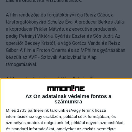
Lilla és Urbanovits Krisztina láthatók.
A film rendezője és forgatókönyvírója Reisz Gábor, a
társforgatókönyvíró Schulze Éva. A producer Berkes Júlia,
a koproducer Prikler Mátyás, az executive producerek
pedig Petrányi Viktória, Gyárfás Eszter és Sós Judit. Az
operatőr Becsey Kristóf, a vágó Gorácz Vanda és Reisz
Gábor. A film a Proton Cinema és az MPhilms gyártásában
készült az AVF - Szlovák Audiovizuális Alap
támogatásával.
A Magyarázat mindenre október 5-én kerül a magyar
mozikba, de szeptember 22-től premier előtti vetítéseken
is látható.
Az Ön adatainak védelme fontos a
számunkra
Mi és 1733 partnereink tárolunk és/vagy férünk hozzá
OLVASTA MÁR?
információkhoz egy eszközön, például sütik formájában, és
személyes adatokat dolgozunk fel, például egyedi azonosítókat
és standard információkat, amelyeket az eszköz személyre