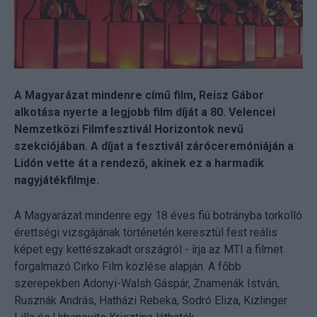
A Magyarázat mindenre című film, Reisz Gábor
alkotása nyerte a legjobb film díját a 80. Velencei
Nemzetközi Filmfesztivál Horizontok nevű
szekciójában. A díjat a fesztivál záróceremóniáján a
Lidón vette át a rendező, akinek ez a harmadik
nagyjátékfilmje.
A Magyarázat mindenre egy 18 éves fiú botrányba torkolló
érettségi vizsgájának történetén keresztül fest reális
képet egy kettészakadt országról - írja az MTI a filmet
forgalmazó Cirko Film közlése alapján. A főbb
szerepekben Adonyi-Walsh Gáspár, Znamenák István,
Rusznák András, Hatházi Rebeka, Sodró Eliza, Kizlinger