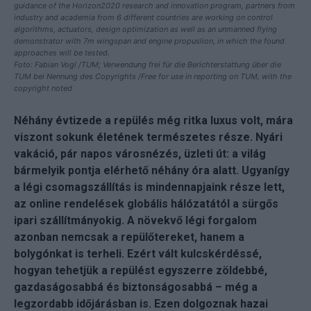
guidance of the Horizon2020 research and innovation program, partners from
industry and academia from 6 different countries are working on control
algorithms, actuators, design optimization as well as an unmanned flying
demonstrator with 7m wingspan and engine propuslion, in which the found
approaches will be tested.
Foto: Fabian Vogl /TUM; Verwendung frei für die Berichterstattung über die
TUM bei Nennung des Copyrights /Free for use in reporting on TUM, with the
copyright noted
Néhány évtizede a repülés még ritka luxus volt, mára
viszont sokunk életének természetes része. Nyári
vakáció, pár napos városnézés, üzleti út: a világ
bármelyik pontja elérhető néhány óra alatt. Ugyanígy
a légi csomagszállítás is mindennapjaink része lett,
az online rendelések globális hálózatától a sürgős
ipari szállítmányokig. A növekvő légi forgalom
azonban nemcsak a repülőtereket, hanem a
bolygónkat is terheli. Ezért vált kulcskérdéssé,
hogyan tehetjük a repülést egyszerre zöldebbé,
gazdaságosabbá és biztonságosabbá – még a
legzordabb időjárásban is. Ezen dolgoznak hazai