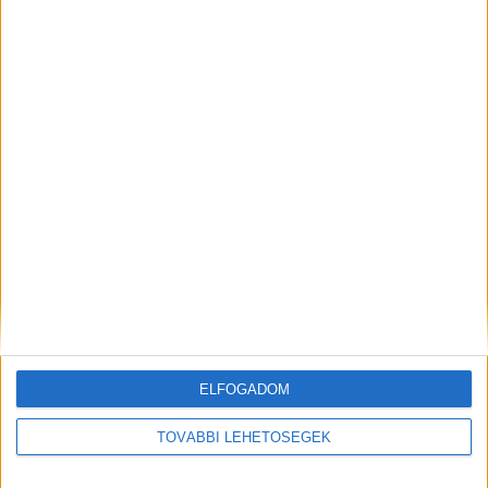
Boom a használt autók piacán
A RADIOCAFÉN
ELFOGADOM
TOVÁBBI LEHETŐSÉGEK