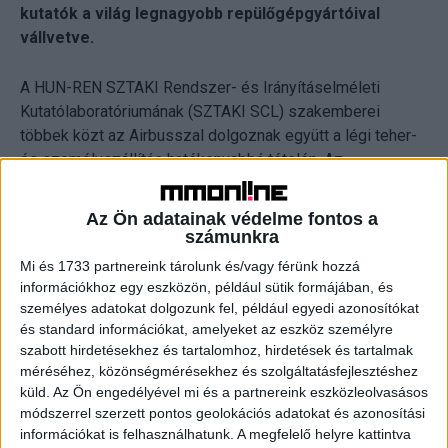
kutatók a világ legnagyobb repülőgépgyártóival
vállvetve.
A HUN-REN SZTAKI Rendszer- és Irányításelméleti
Kutatólaboratóriumának (SZTAKI SCL) szakemberei
többek közt az Airbusszal dolgoznak együtt a légi teher-
és személyszállítás hatékonyabbá tételén. Az
alacsonyabb fogyasztású és kisebb károsanyag-
kibocsátású repülőgépek a gazdasági előnyök mellett a
Az Ön adatainak védelme fontos a
légiközlekedés ökológiai lábnyomát is csökkentik, sőt, a
számunkra
fejlesztések révén turbulens időjárás esetén is
Mi és 1733 partnereink tárolunk és/vagy férünk hozzá
biztonságosabban repülnek.
információkhoz egy eszközön, például sütik formájában, és
személyes adatokat dolgozunk fel, például egyedi azonosítókat
A manapság elterjedt repülőgép tervezési elvekkel nem
és standard információkat, amelyeket az eszköz személyre
szabott hirdetésekhez és tartalomhoz, hirdetések és tartalmak
szakítva, pusztán a rendszerek szorosabb
méréséhez, közönségmérésekhez és szolgáltatásfejlesztéshez
együttműködésének optimalizálásával mintegy 10–15
küld.
Az Ön engedélyével mi és a partnereink eszközleolvasásos
százalékos üzemanyag-megtakarítást sikerült elérni az
módszerrel szerzett pontos geolokációs adatokat és azonosítási
elmúlt időszakban. Ennek egyik alapvető módja a
információkat is felhasználhatunk. A megfelelő helyre kattintva