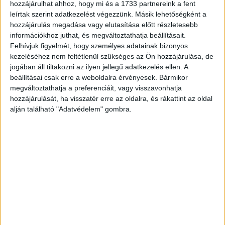
repülőgépek szerkezeti hatékonyságának növelése, a gép
hozzájárulhat ahhoz, hogy mi és a 1733 partnereink a fent
aerodinamikai tulajdonságainak javítása. Ez azt jelenti,
leírtak szerint adatkezelést végezzünk. Másik lehetőségként a
hogy minél kisebb legyen a légellenállása, miközben a
hozzájárulás megadása vagy elutasítása előtt részletesebb
információkhoz juthat, és megváltoztathatja beállításait.
szárnyai a lehető legtöbb felhajtóerőt adják a
Felhívjuk figyelmét, hogy személyes adatainak bizonyos
legkevesebb üzemanyag-felhasználással.
kezeléséhez nem feltétlenül szükséges az Ön hozzájárulása, de
jogában áll tiltakozni az ilyen jellegű adatkezelés ellen. A
Az Airbus kutató részlege már a 2035-re sorozatgyártásra
beállításai csak erre a weboldalra érvényesek. Bármikor
kész gépek technológiáin dolgozik. A fejlesztések egyik
megváltoztathatja a preferenciáit, vagy visszavonhatja
célja, hogy aerodinamikai szempontból minél
hozzájárulását, ha visszatér erre az oldalra, és rákattint az oldal
alján található "Adatvédelem" gombra.
hatékonyabb, nagy karcsúságú szárnyakat hozzanak létre.
A fesztávot viszont nem lehet akárhogyan növelni: ha túl
vaskos a szárny, akkor nő a légellenállás és még a
repülési stabilitás is csökkenhet. A hosszú és vékony
szárnyak ugyanakkor jelentősen javíthatnak a gép
aerodinamikai tulajdonságain – és az ezekkel kapcsolatos
technológiai kihívások megoldásában éppen a SZTAKI
SCL kutatásai segítenek.
Kísérleteznek olyan repülőgépekkel is, amelyek