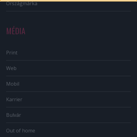
Országmárka
MÉDIA
Print
Web
Mobil
Karrier
Bulvár
Out of home