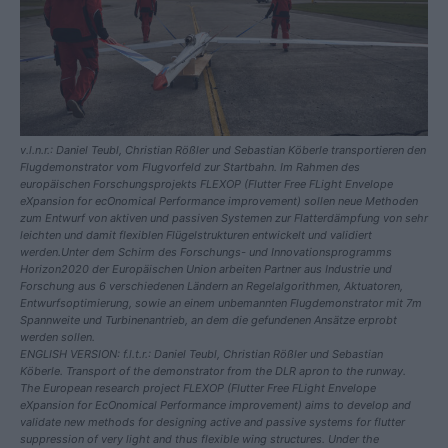
v.l.n.r.: Daniel Teubl, Christian Rößler und Sebastian Köberle transportieren den
Flugdemonstrator vom Flugvorfeld zur Startbahn. Im Rahmen des
europäischen Forschungsprojekts FLEXOP (Flutter Free FLight Envelope
eXpansion for ecOnomical Performance improvement) sollen neue Methoden
zum Entwurf von aktiven und passiven Systemen zur Flatterdämpfung von sehr
leichten und damit flexiblen Flügelstrukturen entwickelt und validiert
werden.Unter dem Schirm des Forschungs- und Innovationsprogramms
Horizon2020 der Europäischen Union arbeiten Partner aus Industrie und
Forschung aus 6 verschiedenen Ländern an Regelalgorithmen, Aktuatoren,
Entwurfsoptimierung, sowie an einem unbemannten Flugdemonstrator mit 7m
Spannweite und Turbinenantrieb, an dem die gefundenen Ansätze erprobt
werden sollen.
ENGLISH VERSION: f.l.t.r.: Daniel Teubl, Christian Rößler und Sebastian
Köberle. Transport of the demonstrator from the DLR apron to the runway.
The European research project FLEXOP (Flutter Free FLight Envelope
eXpansion for EcOnomical Performance improvement) aims to develop and
validate new methods for designing active and passive systems for flutter
suppression of very light and thus flexible wing structures. Under the