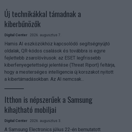
Új technikákkal támadnak a
kiberbűnözők
Digital Center
2026. augusztus 7.
Hamis AI eszközökhöz kapcsolódó segítségnyújtó
oldalak, QR-kódos csalások és továbbra is egyre
fejlettebb zsarolóvírusok: az ESET legfrissebb
kiberfenyegetettségi jelentése (Threat Riport) feltárja,
hogy a mesterséges intelligencia új korszakot nyitott
a kibertámadásokban. Az AI nemcsak...
Itthon is népszerűek a Samsung
kihajtható mobiljai
Digital Center
2026. augusztus 3.
A Samsung Electronics július 22-én bemutatott