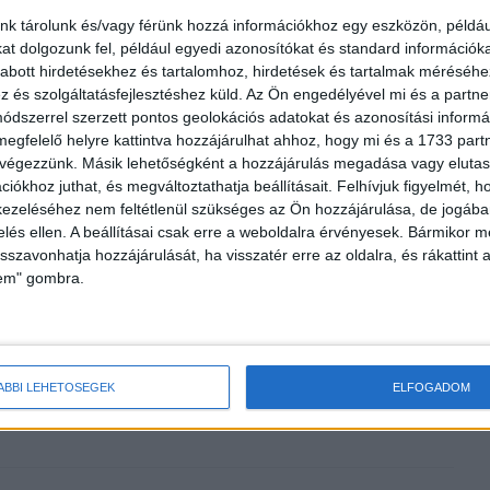
nk tárolunk és/vagy férünk hozzá információkhoz egy eszközön, példáu
sikeres projektben használjuk országos mobilhálózatukat,”
t dolgozunk fel, például egyedi azonosítókat és standard információk
 néhány bájtnyi adatot közöl, összességében rengeteg
abott hirdetésekhez és tartalomhoz, hirdetések és tartalmak méréséhe
lós idejű információkra, mint a Bonafarm-csoport, vagy a
és szolgáltatásfejlesztéshez küld.
Az Ön engedélyével mi és a partne
 is kapják a döntéseikhez szükséges adatokat.”
dszerrel szerzett pontos geolokációs adatokat és azonosítási informác
megfelelő helyre kattintva hozzájárulhat ahhoz, hogy mi és a 1733 partne
 végezzünk. Másik lehetőségként a hozzájárulás megadása vagy elutasí
terséges intelligencia alapú előrejelzése és a termékek
iókhoz juthat, és megváltoztathatja beállításait.
Felhívjuk figyelmét, 
letnek, a termék forgalmazójának és a vásárlók számára is
ezeléséhez nem feltétlenül szükséges az Ön hozzájárulása, de jogában 
zetet tesz lehetővé.
zelés ellen. A beállításai csak erre a weboldalra érvényesek. Bármikor m
isszavonhatja hozzájárulását, ha visszatér erre az oldalra, és rákattint a
lem" gombra.
ldás
Telenor
ÁBBI LEHETŐSÉGEK
ELFOGADOM