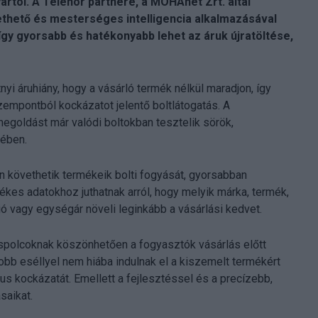
rtói. A Telenor partnere, a MOHAnet Zrt. által
ethető és mesterséges intelligencia alkalmazásával
 így gyorsabb és hatékonyabb lehet az áruk újratöltése,
nyi áruhiány, hogy a vásárló termék nélkül maradjon, így
empontból kockázatot jelentő boltlátogatás. A
goldást már valódi boltokban tesztelik sörök,
ében.
n követhetik termékeik bolti fogyását, gyorsabban
tékes adatokhoz juthatnak arról, hogy melyik márka, termék,
 vagy egységár növeli leginkább a vásárlási kedvet.
ospolcoknak köszönhetően a fogyasztók vásárlás előtt
obb eséllyel nem hiába indulnak el a kiszemelt termékért
us kockázatát. Emellett a fejlesztéssel és a precízebb,
saikat.