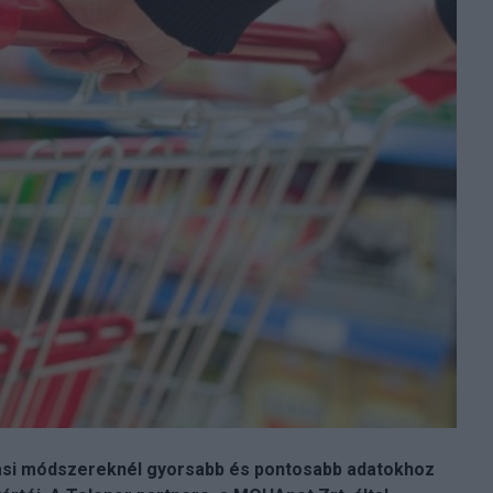
ási módszereknél gyorsabb és pontosabb adatokhoz