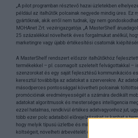
„A pilot programban résztevő hazai üzletekben elhelyeze
például az italhűtők polcainak negyede mindig üres. Ez 
gyártóknak, akik erről nem tudnak, így nem gondoskodhatn
MOHAnet Zrt. vezérigazgatója. „A MasterShelf áruadagol
25 százalékkal növelhetik éves forgalmukat anélkül, hogy
marketingre vagy újabb értékesítési csatornák kiépítésér
A MasterShelf rendszert először italhűtőkhöz fejlesztet
termékekkel – pl. csomagolt szeletelt felvágottakkal – i
szenzorokat és egy saját fejlesztésű kommunikációs es
keresztül továbbítja az adatokat a szerverekre. Az adat
másodperces pontossággal követheti polcainak töltöttség
promócióinak eredményességét a számára dedikált mobi
adatokat algoritmusok és mesterséges intelligencia me
ezzel hatalmas, rendkívül értékes adatvagyonhoz jut, ug
több ezer polc adataiból előrejelzéseket is kaphat a ter
hogy melyik típusú üzletbe és mikor érdemes több vagy
költségeit, növelheti árbevételét és még jobbá teheti t