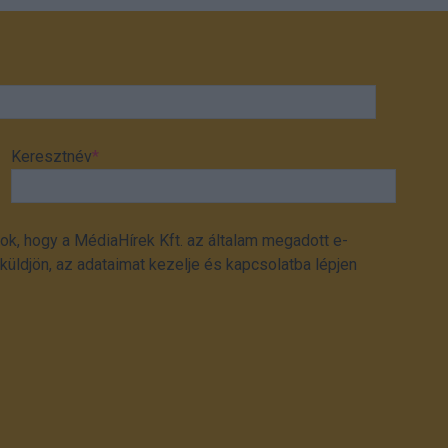
Keresztnév
*
ok, hogy a MédiaHírek Kft. az általam megadott e-
üldjön, az adataimat kezelje és kapcsolatba lépjen