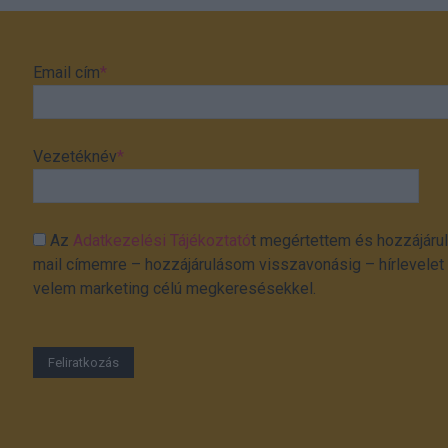
Email cím
*
Vezetéknév
*
Az
Adatkezelési Tájékoztató
t megértettem és hozzájárul
mail címemre – hozzájárulásom visszavonásig – hírlevelet k
velem marketing célú megkeresésekkel.