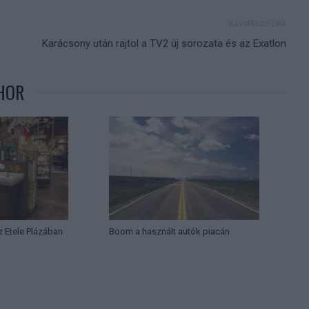
Következő cikk
Karácsony után rajtol a TV2 új sorozata és az Exatlon
HOR
az Etele Plázában
Boom a használt autók piacán