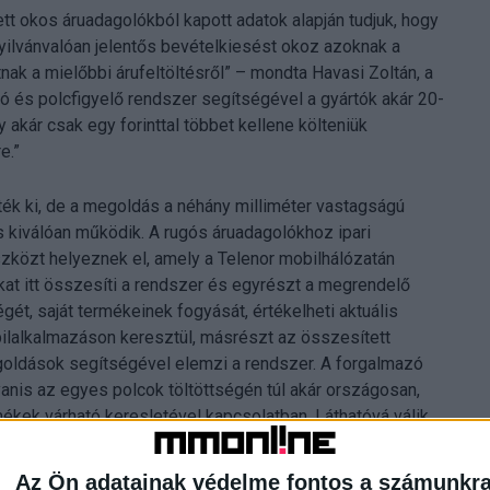
tt okos áruadagolókból kapott adatok alapján tudjuk, hogy
nyilvánvalóan jelentős bevételkiesést okoz azoknak a
ak a mielőbbi árufeltöltésről” – mondta Havasi Zoltán, a
ó és polcfigyelő rendszer segítségével a gyártók akár 20-
 akár csak egy forinttal többet kellene költeniük
e.”
ték ki, de a megoldás a néhány milliméter vastagságú
s kiválóan működik. A rugós áruadagolókhoz ipari
zközt helyeznek el, amely a Telenor mobilhálózatán
okat itt összesíti a rendszer és egyrészt a megrendelő
ét, saját termékeinek fogyását, értékelheti aktuális
lalkalmazáson keresztül, másrészt az összesített
goldások segítségével elemzi a rendszer. A forgalmazó
yanis az egyes polcok töltöttségén túl akár országosan,
mékek várható keresletével kapcsolatban. Láthatóvá válik,
 éppen kevesebb terméket kihelyezni, ezzel csökkentheti
erméke fogyasztóinak vásárlási élményét.
Az Ön adatainak védelme fontos a számunkr