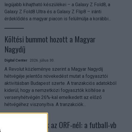
legújabb kihajtható készülékei – a Galaxy Z Fold8, a
Galaxy Z Fold8 Ultra és a Galaxy Z Flip8 – iránti
érdeklődés a magyar piacon is felülmúlja a korábbi...
Költési bummot hozott a Magyar
Nagydíj
Digital Center
2026. július 30.
A Revolut közleménye szerint a Magyar Nagydíj
hétvégéje jelentős növekedést mutat a fogyasztói
aktivitásban Budapest szerte. A tranzakciós adatokból
kiderül, hogy a nemzetközi fogyasztók költése a
versenyhétvégén 26%-kal emelkedett az előző
hétvégéhez viszonyítva. A tranzakciók...
Rekordok dőltek az ORF-nél: a futball-vb
a