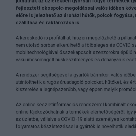
juthatnak az üzletekben gyorsan fogyó termékek gyá
fejlesztett okospolc-megoldással valós időben köv
előre is jelezhető az áruházi hűtők, polcok fogyása,
szállítása és raktározása is.
A kereskedő is profitálhat, hiszen megelőzhető a pillanat
nem utolsó sorban elkerülhető a fölösleges és COVID sz
mobiltechnológiával összekapcsolt szenzorokra épülő me
vákuumcsomagolt húskészítmények és dohányáruk eset
A rendszer segítségével a gyártók bármikor, valós időbe
utántölthetik a rugós áruadagoló polcokat, hűtőket, és ér
kiszerelés a legnépszerűbb, vagy éppen melyik promóció
Az online készletinformációs rendszerrel kombinált ok
online tájékozódhatnak a termékek elérhetőségéről, így j
az üzletbe, vállalva a COVID-19 alatti személyes kontakt
folyamatos készletezéssel a gyártók is növelhetik eladá