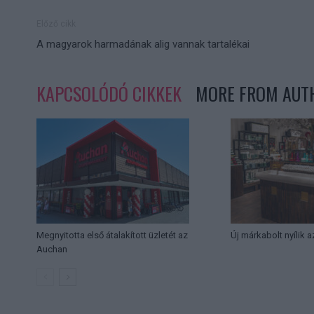
Előző cikk
A magyarok harmadának alig vannak tartalékai
KAPCSOLÓDÓ CIKKEK
MORE FROM AUT
Megnyitotta első átalakított üzletét az
Új márkabolt nyílik 
Auchan