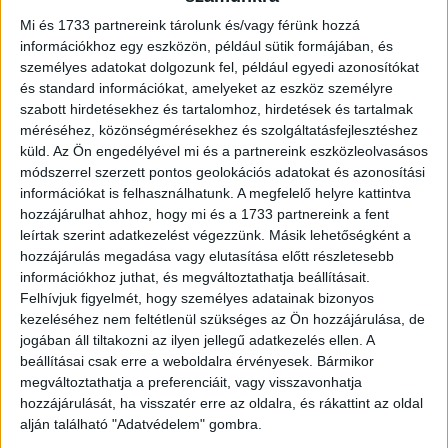
szerepünket a szegmensben. A változás
Mi és 1733 partnereink tárolunk és/vagy férünk hozzá
egyben egy új lehetőséget is jelent a
információkhoz egy eszközön, például sütik formájában, és
személyes adatokat dolgozunk fel, például egyedi azonosítókat
számunkra, hiszen a továbbiakban
és standard információkat, amelyeket az eszköz személyre
szabadabban tudunk gondolkozni arról,
szabott hirdetésekhez és tartalomhoz, hirdetések és tartalmak
méréséhez, közönségmérésekhez és szolgáltatásfejlesztéshez
hogy milyen formában, csatornán, és
küld.
Az Ön engedélyével mi és a partnereink eszközleolvasásos
márkán keresztül érhetjük el a fiatal, női
módszerrel szerzett pontos geolokációs adatokat és azonosítási
információkat is felhasználhatunk. A megfelelő helyre kattintva
olvasóközönséget. Rengeteg új ötletünk
hozzájárulhat ahhoz, hogy mi és a 1733 partnereink a fent
van, amelyeket a közeljövőben meg is
leírtak szerint adatkezelést végezzünk. Másik lehetőségként a
fogunk valósítani” – nyilatkozta Bognár
hozzájárulás megadása vagy elutasítása előtt részletesebb
információkhoz juthat, és megváltoztathatja beállításait.
Bálint a Central Médiacsoport
Felhívjuk figyelmét, hogy személyes adatainak bizonyos
digitálisüzletág-vezetője.
kezeléséhez nem feltétlenül szükséges az Ön hozzájárulása, de
jogában áll tiltakozni az ilyen jellegű adatkezelés ellen. A
beállításai csak erre a weboldalra érvényesek. Bármikor
A kiadó pozitívan tekint a jövőbe és továbbra is kiemelt
megváltoztathatja a preferenciáit, vagy visszavonhatja
hangsúlyt helyez a jelenlegi licensztermékeire, a 2007 óta
hozzájárulását, ha visszatér erre az oldalra, és rákattint az oldal
a kiadó gondozásában megjelenő Marie Claire-re – a
alján található "Adatvédelem" gombra.
Central prémium glossy magazinja-, amely a nyomtatott