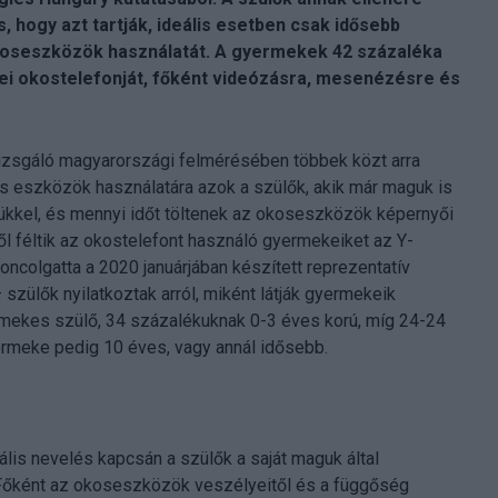
 hogy azt tartják, ideális esetben csak idősebb
oseszközök használatát. A gyermekek 42 százaléka
lei okostelefonját, főként videózásra, mesenézésre és
izsgáló magyarországi felmérésében többek közt arra
lis eszközök használatára azok a szülők, akik már maguk is
ütyükkel, és mennyi időt töltenek az okoseszközök képernyői
ől féltik az okostelefont használó gyermekeiket az Y-
oncolgatta a 2020 januárjában készített reprezentatív
szülők nyilatkoztak arról, miként látják gyermekeik
rmekes szülő, 34 százalékuknak 0-3 éves korú, míg 24-24
ermeke pedig 10 éves, vagy annál idősebb.
ális nevelés kapcsán a szülők a saját maguk által
 Főként az okoseszközök veszélyeitől és a függőség