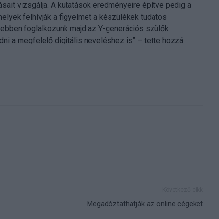
kásait vizsgálja. A kutatások eredményeire építve pedig a
yek felhívják a figyelmet a készülékek tudatos
lyebben foglalkozunk majd az Y-generációs szülők
ni a megfelelő digitális neveléshez is” – tette hozzá
Következő cikk
Megadóztathatják az online cégeket