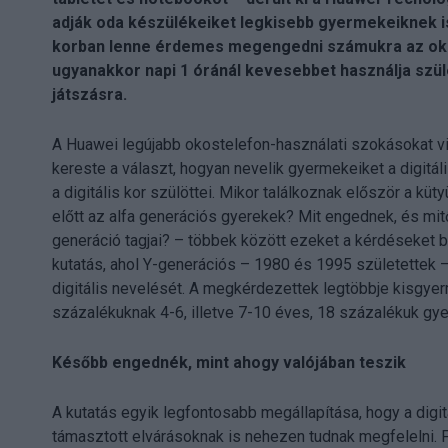
adják oda készülékeiket legkisebb gyermekeiknek is,
korban lenne érdemes megengedni számukra az ok
ugyanakkor napi 1 óránál kevesebbet használja szü
játszásra.
A Huawei legújabb okostelefon-használati szokásokat v
kereste a választ, hogyan nevelik gyermekeiket a digitá
a digitális kor szülöttei. Mikor találkoznak először a k
előtt az alfa generációs gyerekek? Mit engednek, és mit
generáció tagjai? – többek között ezeket a kérdéseket b
kutatás, ahol Y-generációs – 1980 és 1995 születettek – 
digitális nevelését. A megkérdezettek legtöbbje kisgye
százalékuknak 4-6, illetve 7-10 éves, 18 százalékuk gy
Később engednék, mint ahogy valójában teszik
A kutatás egyik legfontosabb megállapítása, hogy a digit
támasztott elvárásoknak is nehezen tudnak megfelelni.