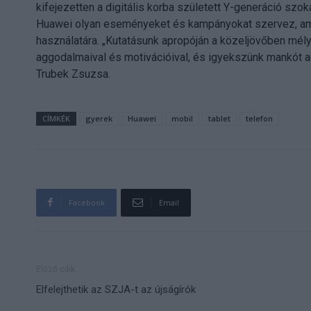
kifejezetten a digitális korba született Y-generáció szo
Huawei olyan eseményeket és kampányokat szervez, amel
használatára. „Kutatásunk apropóján a közeljövőben mé
aggodalmaival és motivációival, és igyekszünk mankót ad
Trubek Zsuzsa.
CÍMKÉK
gyerek
Huawei
mobil
tablet
telefon
Facebook
Email
Előző cikk
Elfelejthetik az SZJA-t az újságírók