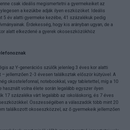
b lenne csak ideális megismertetni a gyermekeiket az
nylegesen a kezükbe adják ilyen eszközöket. Ideális
t 5 év alatti gyermeke kezébe, 41 százalékuk pedig
vívmányainak. Érdekesség, hogy kis arányban ugyan, de a
kor alatt elkezdené a gyerek okoseszközökhöz
telefonoznak
égis az Y-generációs szülők jelenleg 3 éves kor alatti
– jellemzően 2-3 évesen találkoztak először kütyüvel. A
g okostelefonnal, notebookkal, vagy tabletettel, míg a 10
 használt volna élete során legalább egyszer ilyen
k 17 százaléka várt legalább az iskoláskorig, és 7 éves
seszközökkel. Összességében a válaszadók több mint 20
em találkozott okoseszközzel, az ő gyermekeik jellemzően