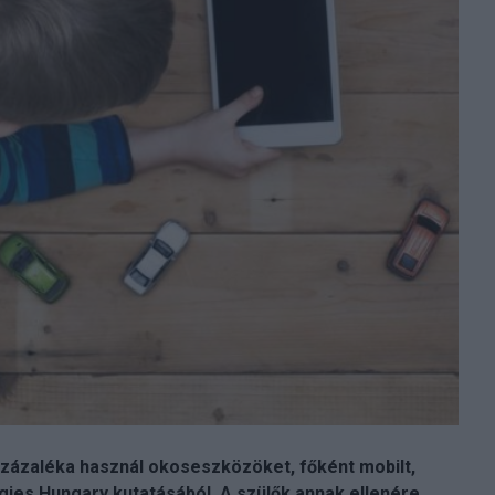
százaléka használ okoseszközöket, főként mobilt,
gies Hungary kutatásából. A szülők annak ellenére