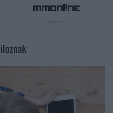
- HIRDETÉS -
iloznak