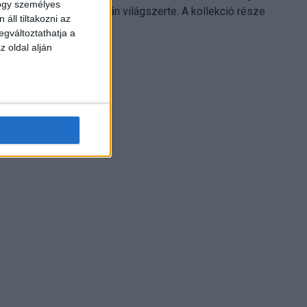
hogy személyes
Electronics platformján világszerte. A kollekció része
áll tiltakozni az
Leonardo...
egváltoztathatja a
z oldal alján