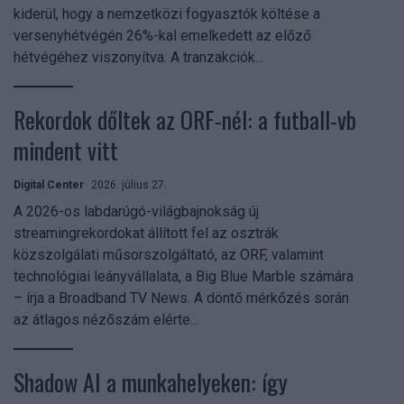
kiderül, hogy a nemzetközi fogyasztók költése a
versenyhétvégén 26%-kal emelkedett az előző
hétvégéhez viszonyítva. A tranzakciók...
Rekordok dőltek az ORF-nél: a futball-vb
mindent vitt
Digital Center
2026. július 27.
A 2026-os labdarúgó-világbajnokság új
streamingrekordokat állított fel az osztrák
közszolgálati műsorszolgáltató, az ORF, valamint
technológiai leányvállalata, a Big Blue Marble számára
– írja a Broadband TV News. A döntő mérkőzés során
az átlagos nézőszám elérte...
Shadow AI a munkahelyeken: így