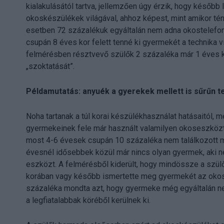
kialakulásától tartva, jellemzően úgy érzik, hogy későb
okoskészülékek világával, ahhoz képest, mint amikor té
esetben 72 százalékuk egyáltalán nem adna okostelefon
csupán 8 éves kor felett tenné ki gyermekét a technika 
felmérésben résztvevő szülők 2 százaléka már 1 éves 
„szoktatását”.
Példamutatás: anyuék a gyerekek mellett is sűrűn 
Noha tartanak a túl korai készülékhasználat hatásaitól, m
gyermekeinek fele már használt valamilyen okoseszközt 
most 4-6 évesek csupán 10 százaléka nem találkozott mé
évesnél idősebbek közül már nincs olyan gyermek, aki ne
eszközt. A felmérésből kiderült, hogy mindössze a szülő
korában vagy később ismertette meg gyermekét az oko
százaléka mondta azt, hogy gyermeke még egyáltalán n
a legfiatalabbak köréből kerülnek ki.