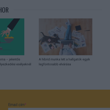
HOR
loma – jelentős
A hibrid munka lett a hallgatók egyik
lyezkedési esélyeknél
legfontosabb elvárása
Email cím
*