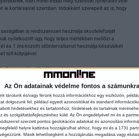
yerekének, mert minél előbb meg szeretné ismertetni vele
n le kortársaival szemben. Indokként szerepelt az is, hogy
.
saságában is rendszeresen használja okostelefonját
uk nyilatkozott úgy, hogy teljes mértékben mellőzi a
 és 1 óra közötti időintervallumot használja készülékét
t tölt kütyüjével.
keiket a technológiához
nál otthon valamilyen okoseszközt, legnagyobb arányban
Az Ön adatainak védelme fontos a számunkr
tt, hogy egyáltalán nem ad okoskészüléket gyermekei
nk tárolunk és/vagy férünk hozzá információkhoz egy eszközön, példáu
főként a kisebb korú gyermekekre jellemző – a szülő
t dolgozunk fel, például egyedi azonosítókat és standard információk
lhatják az eszközt. Jellemzően otthon és utazás közben
abott hirdetésekhez és tartalomhoz, hirdetések és tartalmak méréséhe
 valamilyen rajzfilmmel, videóval foglalják le őket ez idő
és szolgáltatásfejlesztéshez küld.
Az Ön engedélyével mi és a partne
dszerrel szerzett pontos geolokációs adatokat és azonosítási informác
megfelelő helyre kattintva hozzájárulhat ahhoz, hogy mi és a 1731 partne
 végezzünk. Másik lehetőségként a hozzájárulás megadása vagy elutasí
an saját okostelefonja – többnyire 8 év alatti