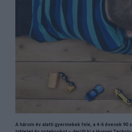
A három év alatti gyermekek fele, a 4-6 évesek 90 
tabletet és notebookot – derült ki a Huawei Techolo