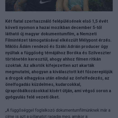
Két fiatal szerhasználó felépülésének első 1,5 évét
követi nyomon a hazai mozikban december 5-től
látható új magyar dokumentumfilm, a Nemzeti
Filmintézet támogatásával elkészült Mélypont érzés.
Miklós Ádám rendező és Száki Adrián producer úgy
nyúltak a függőség témájához Boróka és Szilveszter
történetén keresztül, ahogy ahhoz filmen ritkán
szoktak. Az alkotók kifejezetten azt akarták
megmutatni, ahogyan a kiválasztott két főszereplőjük
a drogok elhagyása után elindul az önfelfedezés, az
önelfogadás küzdelmes, kudarcokkal,
újrapróbálkozásokkal kísért útján, ami végső soron a
gyógyulás felé vezeti őket.
„A függőséggel foglalkozó dokumentumfilmünknek már a
címe is azt a pillanatot ragadja meg, amikor a