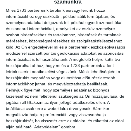
Ez a sport segített nekik talpra állni és hozta össze őket
számunkra
Dr. Petke Zsolt addiktológussal. Rajta keresztül ismerték
Mi és 1733 partnereink tárolunk és/vagy férünk hozzá
meg a budapesti Megálló Csoportot, ahol a mászást
információkhoz egy eszközön, például sütik formájában, és
terápiás jelleggel is használják a függőségekből való
személyes adatokat dolgozunk fel, például egyedi azonosítókat
és standard információkat, amelyeket az eszköz személyre
felépülés érdekében. Miklós Ádám az egykori
szabott hirdetésekhez és tartalomhoz, hirdetések és tartalmak
szenvedélybetegek által üzemeltetett Megálló Csoport
méréséhez, közönségmérésekhez és szolgáltatásfejlesztéshez
Alapítvány rekreációs házában ismerte meg Borókát, a
küld.
Az Ön engedélyével mi és a partnereink eszközleolvasásos
nehéz családi háttérrel rendelkező gimnazista lányt és
módszerrel szerzett pontos geolokációs adatokat és azonosítási
Szilvesztert, a szexualitásával küzdő férfit, akik végül
információkat is felhasználhatunk. A megfelelő helyre kattintva
vállalták, hogy betekintést engednek a felépülésük
hozzájárulhat ahhoz, hogy mi és a 1733 partnereink a fent
menetébe és a kamerák előtt mutatják meg, hogyan
leírtak szerint adatkezelést végezzünk. Másik lehetőségként a
hozzájárulás megadása vagy elutasítása előtt részletesebb
próbálnak kimászni abból a mély gödörből, ahová az évek
információkhoz juthat, és megváltoztathatja beállításait.
során a drogok használatával és a számtalan lelki
Felhívjuk figyelmét, hogy személyes adatainak bizonyos
sérüléseik, feldolgozatlan problémáik és kapcsolataik
kezeléséhez nem feltétlenül szükséges az Ön hozzájárulása, de
miatt jutottak. A rendező rendületlenül követte őket 1,5
jogában áll tiltakozni az ilyen jellegű adatkezelés ellen. A
éven át megállós beszélgetésekre, családi találkozókra,
beállításai csak erre a weboldalra érvényesek. Bármikor
sziklamászásokra, szalagavatóra és ott volt velük akkor
megváltoztathatja a preferenciáit, vagy visszavonhatja
is, amikor egyedül próbáltak megbirkózni az eléjük
hozzájárulását, ha visszatér erre az oldalra, és rákattint az oldal
alján található "Adatvédelem" gombra.
tornyosuló kihívásokkal, nehézségekkel. A kitartó