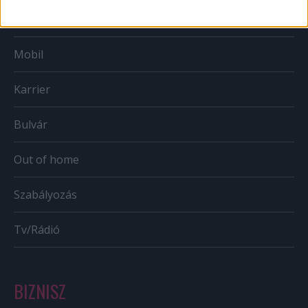
Web
Mobil
Karrier
Bulvár
Out of home
Szabályozás
Tv/Rádió
BIZNISZ