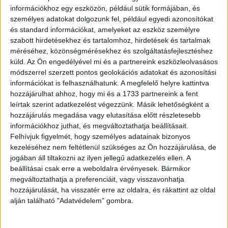
vélekedik így. Ezt követi a vásárlási folyamat
információkhoz egy eszközön, például sütik formájában, és
egyszerűsége, amit az elektronikus úton vásárlók 66
személyes adatokat dolgozunk fel, például egyedi azonosítókat
százaléka megjelölt. További érdekesség azonban, hogy
és standard információkat, amelyeket az eszköz személyre
az elmúlt egy évben 13 százalékponttal, 23%-ról, 36 %-ra
szabott hirdetésekhez és tartalomhoz, hirdetések és tartalmak
méréséhez, közönségmérésekhez és szolgáltatásfejlesztéshez
növekedett azok száma, akik megbízhatónak tartják az
küld.
Az Ön engedélyével mi és a partnereink eszközleolvasásos
online vagy mobilon történő vásárlást. Az alcsoportokat
módszerrel szerzett pontos geolokációs adatokat és azonosítási
vizsgálva kiderül, hogy ugyanolyan arányban bíznak ebben
információkat is felhasználhatunk. A megfelelő helyre kattintva
a vásárlási módban, mint a hagyományosnak mondható
hozzájárulhat ahhoz, hogy mi és a 1733 partnereink a fent
benzinkúton történő vásárlásban.
leírtak szerint adatkezelést végezzünk. Másik lehetőségként a
hozzájárulás megadása vagy elutasítása előtt részletesebb
információkhoz juthat, és megváltoztathatja beállításait.
Az utolsó pillanatban
Felhívjuk figyelmét, hogy személyes adatainak bizonyos
kezeléséhez nem feltétlenül szükséges az Ön hozzájárulása, de
Nem történt változás a fogyasztói attitűdben a vásárlás
jogában áll tiltakozni az ilyen jellegű adatkezelés ellen. A
idejét illetőleg a 2017-es adatokhoz képest, ugyanis a
beállításai csak erre a weboldalra érvényesek. Bármikor
megkérdezettek 42 százaléka továbbra sem tervez előre,
megváltoztathatja a preferenciáit, vagy visszavonhatja
ha az útdíjak megvásárlásáról van szó, jellemzően
hozzájárulását, ha visszatér erre az oldalra, és rákattint az oldal
alján található "Adatvédelem" gombra.
percekkel az utazás előtt szerzik be az épp szükséges
vinyettát. A fogyasztók többnyire a tíz napos és a havi
országos matricákat veszik meg az utolsó pillanatokban,