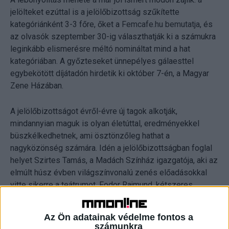
jelölteket ezúttal is a jelölőbizottság szűkítette
kategóriánként 3-3 főre, őket a
Femcafe.hu bemutatja
, és
az olvasók szeptember 30-ig választhatják ki a számukra
leginkább elismerésre méltó nomináltat mind a hat
kategóriában. A győzteseket ünnepélyes gálaesttel
egybekötött díjátadón hirdetik ki október 7-én, a Magyar
Zene Házában.
A jelölőbizottságot évről-évre új tagok alkotják,
mindannyian maguk is olyan életúttal, eredményekkel
büszkélkedhetnek, ami ösztönzőleg hathat a
nagyközönség számára. Idén a jelölőbizottságban foglal
helyet Szirtes Tamás, a Madách Színház igazgatója, aki az
elmúlt húsz évben világszínvonalú zenés előadásokkal
vitte sikerre a teátrumot, Fodor Rajmund, kétszeres
olimpiai bajnok vízilabdázó, Lékai-Kiss Ramóna, a TV2
műsorvezetője, Sváby András, az ATV műsorvezetője,
Az Ön adatainak védelme fontos a
valamint Sajószegi Veronika főszerkesztő, a Femcafe.hu
számunkra