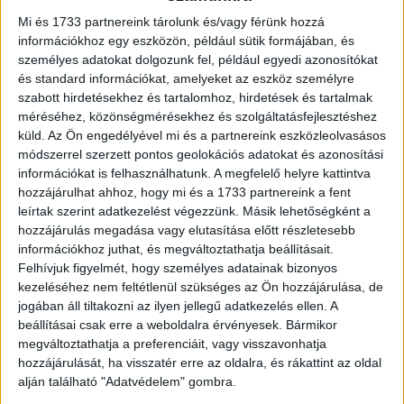
képviseletében.
Mi és 1733 partnereink tárolunk és/vagy férünk hozzá
információkhoz egy eszközön, például sütik formájában, és
A szavazás szeptember 9-én elindult. A díjak átadására
személyes adatokat dolgozunk fel, például egyedi azonosítókat
október 7-én, az Inspiráló Nők Estjén kerül sor, ahol
és standard információkat, amelyeket az eszköz személyre
nagyszabású gálaesten hirdetik ki és ünneplik meg a
szabott hirdetésekhez és tartalomhoz, hirdetések és tartalmak
méréséhez, közönségmérésekhez és szolgáltatásfejlesztéshez
nyerteseket. Az eseményről tévéfelvétel is készül, amit a
küld.
Az Ön engedélyével mi és a partnereink eszközleolvasásos
TV2 Csoport tűz műsorára. Az est műsorvezetői Nagy
módszerrel szerzett pontos geolokációs adatokat és azonosítási
Réka és Gönczi Gábor lesznek.
információkat is felhasználhatunk. A megfelelő helyre kattintva
hozzájárulhat ahhoz, hogy mi és a 1733 partnereink a fent
Kategóriák
leírtak szerint adatkezelést végezzünk. Másik lehetőségként a
hozzájárulás megadása vagy elutasítása előtt részletesebb
információkhoz juthat, és megváltoztathatja beállításait.
1. A LEGINSPIRÁLÓBB DESIGNER 2024
Felhívjuk figyelmét, hogy személyes adatainak bizonyos
kezeléséhez nem feltétlenül szükséges az Ön hozzájárulása, de
2. A LEGINSPIRÁLÓBB GASZTRONÓMIAI TELJESÍTMÉNY
jogában áll tiltakozni az ilyen jellegű adatkezelés ellen. A
2024
beállításai csak erre a weboldalra érvényesek. Bármikor
megváltoztathatja a preferenciáit, vagy visszavonhatja
3. A LEGINSPIRÁLÓBB HÉTKÖZNAPI HŐS 2024
hozzájárulását, ha visszatér erre az oldalra, és rákattint az oldal
alján található "Adatvédelem" gombra.