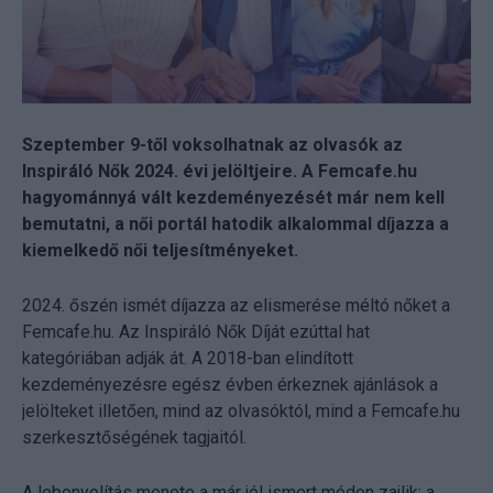
Szeptember 9-től voksolhatnak az olvasók az
Inspiráló Nők 2024. évi jelöltjeire. A Femcafe.hu
hagyománnyá vált kezdeményezését már nem kell
bemutatni, a női portál hatodik alkalommal díjazza a
kiemelkedő női teljesítményeket.
2024. őszén ismét díjazza az elismerése méltó nőket a
Femcafe.hu. Az Inspiráló Nők Díját ezúttal hat
kategóriában adják át. A 2018-ban elindított
kezdeményezésre egész évben érkeznek ajánlások a
jelölteket illetően, mind az olvasóktól, mind a Femcafe.hu
szerkesztőségének tagjaitól.
A lebonyolítás menete a már jól ismert módon zajlik: a