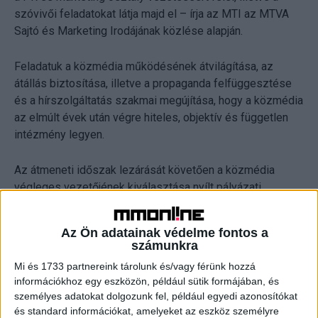
szóvivői feladatokat látja majd el – írja az MTI az MTVA
Sajtó és Marketing Irodájának közlése alapján.
Feladatuk a közmédia működésének átvilágítása, az
átállás biztosítása, illetve a propaganda felfüggesztése
és a hírszolgáltatás szakmai megújítása, hogy a közmédia
az elmúlt évek után végre hiteles, objektív és független
intézmény legyen.
Az átmeneti időszak lezárását követően a közmédia
végleges vezetőjének kiválasztása nyílt pályázati
eljárásban, társadalmi és szakmai egyeztetést követően
történik meg.
Az Ön adatainak védelme fontos a
számunkra
Mi és 1733 partnereink tárolunk és/vagy férünk hozzá
OLVASTA MÁR?
információkhoz egy eszközön, például sütik formájában, és
személyes adatokat dolgozunk fel, például egyedi azonosítókat
és standard információkat, amelyeket az eszköz személyre