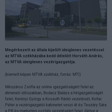
Megérkezett az általa kijelölt ideiglenes vezetéssel
az MTVA székházába kedd délelőtt Horváth András,
az MTVA ideiglenes vezérigazgatója.
(kiemelt képen MTVA székház, forrás: MTI)
Mészáros Zsófia az online igazgatóságért felel az
átmeneti időszakban, Bodacz Balázs a hírigazgatóságét
felel, Kerényi György a Kossuth Rádió vezetését, Koltai
Péter a vezérigazgatói kabinetet veszi át és Teszáry Sára
a PR és marketing osztály vezetéséért felel, illetve a