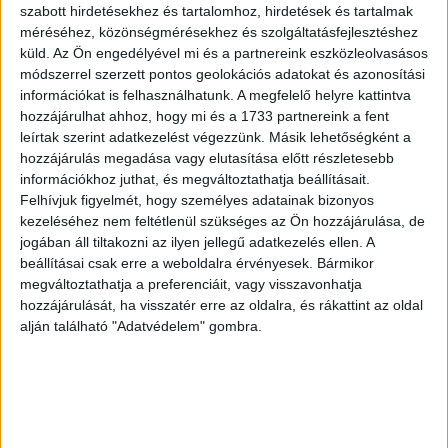
szabott hirdetésekhez és tartalomhoz, hirdetések és tartalmak
méréséhez, közönségmérésekhez és szolgáltatásfejlesztéshez
küld.
Az Ön engedélyével mi és a partnereink eszközleolvasásos
módszerrel szerzett pontos geolokációs adatokat és azonosítási
információkat is felhasználhatunk. A megfelelő helyre kattintva
hozzájárulhat ahhoz, hogy mi és a 1733 partnereink a fent
leírtak szerint adatkezelést végezzünk. Másik lehetőségként a
hozzájárulás megadása vagy elutasítása előtt részletesebb
Folyamatosan fejlődünk – interjú Bukóczki Bernadettel
információkhoz juthat, és megváltoztathatja beállításait.
Felhívjuk figyelmét, hogy személyes adatainak bizonyos
kezeléséhez nem feltétlenül szükséges az Ön hozzájárulása, de
jogában áll tiltakozni az ilyen jellegű adatkezelés ellen. A
beállításai csak erre a weboldalra érvényesek. Bármikor
megváltoztathatja a preferenciáit, vagy visszavonhatja
hozzájárulását, ha visszatér erre az oldalra, és rákattint az oldal
alján található "Adatvédelem" gombra.
Visszaerősödött az M4 Sport