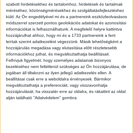
szabott hirdetésekhez és tartalomhoz, hirdetések és tartalmak
OLVASTA MÁR?
méréséhez, közönségmérésekhez és szolgáltatásfejlesztéshez
küld.
Az Ön engedélyével mi és a partnereink eszközleolvasásos
módszerrel szerzett pontos geolokációs adatokat és azonosítási
információkat is felhasználhatunk. A megfelelő helyre kattintva
hozzájárulhat ahhoz, hogy mi és a 1733 partnereink a fent
leírtak szerint adatkezelést végezzünk. Másik lehetőségként a
hozzájárulás megadása vagy elutasítása előtt részletesebb
információkhoz juthat, és megváltoztathatja beállításait.
Felhívjuk figyelmét, hogy személyes adatainak bizonyos
kezeléséhez nem feltétlenül szükséges az Ön hozzájárulása, de
jogában áll tiltakozni az ilyen jellegű adatkezelés ellen. A
Globális sportszponzoráció és a jóllét új dimenziói
beállításai csak erre a weboldalra érvényesek. Bármikor
megváltoztathatja a preferenciáit, vagy visszavonhatja
hozzájárulását, ha visszatér erre az oldalra, és rákattint az oldal
alján található "Adatvédelem" gombra.