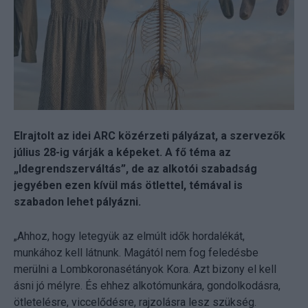
Elrajtolt az idei ARC közérzeti pályázat, a szervezők
július 28-ig várják a képeket. A fő téma az
„Idegrendszerváltás”, de az alkotói szabadság
jegyében ezen kívül más ötlettel, témával is
szabadon lehet pályázni.
„Ahhoz, hogy letegyük az elmúlt idők hordalékát,
munkához kell látnunk. Magától nem fog feledésbe
merülni a Lombkoronasétányok Kora. Azt bizony el kell
ásni jó mélyre. És ehhez alkotómunkára, gondolkodásra,
ötletelésre, viccelődésre, rajzolásra lesz szükség.