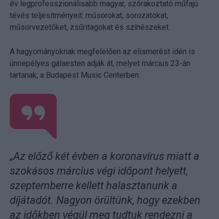
év legprofesszionálisabb magyar, szórakoztató műfajú
tévés teljesítményeit: műsorokat, sorozatokat,
műsorvezetőket, zsűritagokat és színészeket.
A hagyományoknak megfelelően az elismerést idén is
ünnepélyes gálaesten adják át, melyet március 23-án
tartanak, a Budapest Music Centerben.
„Az előző két évben a koronavírus miatt a
szokásos március végi időpont helyett,
szeptemberre kellett halasztanunk a
díjátadót. Nagyon örültünk, hogy ezekben
az időkben végül meg tudtuk rendezni a