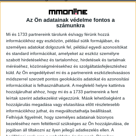
gálát, de optimálisabb, ha az előző évi
díjakat a következő év első felében adjuk
Az Ön adatainak védelme fontos a
át. Ezért rakjuk most vissza az eseményt, a
számunkra
régi bevált időpontjába” – mondta
Mi és 1733 partnereink tárolunk és/vagy férünk hozzá
információkhoz egy eszközön, például sütik formájában, és
Kenderessy Szabolcs, a Televíziós
személyes adatokat dolgozunk fel, például egyedi azonosítókat
Újságírók Díja alapítója és a SorozatWiki
és standard információkat, amelyeket az eszköz személyre
szabott hirdetésekhez és tartalomhoz, hirdetések és tartalmak
főszerkesztője.
méréséhez, közönségmérésekhez és szolgáltatásfejlesztéshez
küld.
Az Ön engedélyével mi és a partnereink eszközleolvasásos
módszerrel szerzett pontos geolokációs adatokat és azonosítási
információkat is felhasználhatunk. A megfelelő helyre kattintva
hozzájárulhat ahhoz, hogy mi és a 1733 partnereink a fent
A díjat a legfontosabb szak- és hírmédiumok vezető
leírtak szerint adatkezelést végezzünk. Másik lehetőségként a
újságíróinak szavazatai alapján ítélik oda. Idén a
hozzájárulás megadása vagy elutasítása előtt részletesebb
Televíziós Újságírók Díjának grémiumát a 24.hu, a Hír7, az
információkhoz juthat, és megváltoztathatja beállításait.
Index, a Kreatív, a Marketing&Media, a Media1, a
Felhívjuk figyelmét, hogy személyes adatainak bizonyos
Médiapiac, az Origo, a SorozatWiki, a Színes RTV, a
kezeléséhez nem feltétlenül szükséges az Ön hozzájárulása, de
Telenovella-Epizód magazin és a TVR-hét egy-egy
jogában áll tiltakozni az ilyen jellegű adatkezelés ellen. A