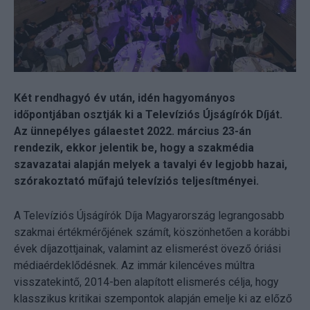
Két rendhagyó év után, idén hagyományos
időpontjában osztják ki a Televíziós Újságírók Díját.
Az ünnepélyes gálaestet 2022. március 23-án
rendezik, ekkor jelentik be, hogy a szakmédia
szavazatai alapján melyek a tavalyi év legjobb hazai,
szórakoztató műfajú televíziós teljesítményei.
A Televíziós Újságírók Díja Magyarország legrangosabb
szakmai értékmérőjének számít, köszönhetően a korábbi
évek díjazottjainak, valamint az elismerést övező óriási
médiaérdeklődésnek. Az immár kilencéves múltra
visszatekintő, 2014-ben alapított elismerés célja, hogy
klasszikus kritikai szempontok alapján emelje ki az előző