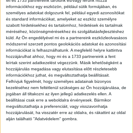
Mi és 1733 partnereink tárolunk és/vagy férünk hozzá
A Törvényszék indoklásában kitért az Emberi Jogok
információkhoz egy eszközön, például sütik formájában, és
Európai Bíróságának egy más ügyben hozott korábbi
személyes adatokat dolgozunk fel, például egyedi azonosítókat
döntésére, amelyben megállapították, hogy
és standard információkat, amelyeket az eszköz személyre
szabott hirdetésekhez és tartalomhoz, hirdetések és tartalmak
semmilyen tudományos bizonyíték vagy szociológiai
méréséhez, közönségmérésekhez és szolgáltatásfejlesztéshez
adat nem utal arra, hogy a homoszexualitás
küld.
Az Ön engedélyével mi és a partnereink eszközleolvasásos
említése vagy a szexuális kisebbségek társadalmi
módszerrel szerzett pontos geolokációs adatokat és azonosítási
státuszáról szóló nyílt nyilvános vita hátrányosan
információkat is felhasználhatunk. A megfelelő helyre kattintva
hozzájárulhat ahhoz, hogy mi és a 1733 partnereink a fent
hatna a gyermekekre.
leírtak szerint adatkezelést végezzünk. Másik lehetőségként a
hozzájárulás megadása vagy elutasítása előtt részletesebb
információkhoz juthat, és megváltoztathatja beállításait.
Felhívjuk figyelmét, hogy személyes adatainak bizonyos
A Háttér Társaság RTL Klubon sugárzott kampányának
kezeléséhez nem feltétlenül szükséges az Ön hozzájárulása, de
ügyében a Fővárosi Ítélőtábla másodfokú ítélete
jogában áll tiltakozni az ilyen jellegű adatkezelés ellen. A
helybenhagyta a Médiatanács határozatának hatályon kívül
beállításai csak erre a weboldalra érvényesek. Bármikor
helyezését.
megváltoztathatja a preferenciáit, vagy visszavonhatja
hozzájárulását, ha visszatér erre az oldalra, és rákattint az oldal
alján található "Adatvédelem" gombra.
OLVASTA MÁR?