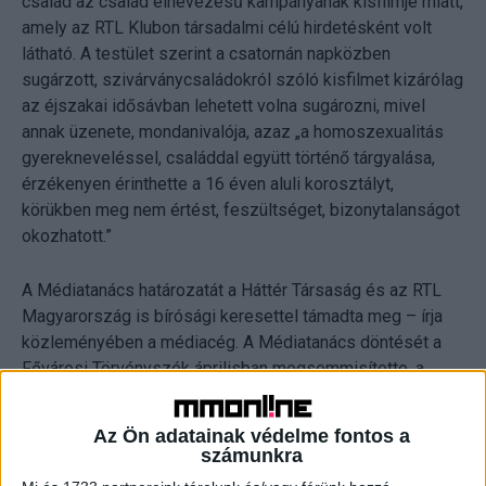
család az család elnevezésű kampányának kisfilmje miatt,
amely az RTL Klubon társadalmi célú hirdetésként volt
látható. A testület szerint a csatornán napközben
sugárzott, szivárványcsaládokról szóló kisfilmet kizárólag
az éjszakai idősávban lehetett volna sugározni, mivel
annak üzenete, mondanivalója, azaz „a homoszexualitás
gyerekneveléssel, családdal együtt történő tárgyalása,
érzékenyen érinthette a 16 éven aluli korosztályt,
körükben meg nem értést, feszültséget, bizonytalanságot
okozhatott.”
A Médiatanács határozatát a Háttér Társaság és az RTL
Magyarország is bírósági keresettel támadta meg – írja
közleményében a médiacég. A Médiatanács döntését a
Fővárosi Törvényszék áprilisban megsemmisítette, a
Fővárosi Ítélőtábla pedig június 30-án az ítéletet
másodfokon helybenhagyta.
Az Ön adatainak védelme fontos a
számunkra