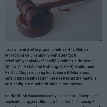
Tavaly minősítette jogsértőnek az RTL Klubon
társadalmi célú kampányként sugárzott,
szivárványcsaládokról szóló kisfilmet a Nemzeti
Média- és Hírközlési Hatóság (NMHH) Médiatanácsa.
Az RTL Magyarország korábban a Médiatanács
határozatát a bíróságon keresettel megtámadta, a
pert pedig most másodfokon is megnyerte.
Az NMHH Médiatanácsa tavaly márciusban, állampolgári
bejelentés alapján indított eljárást a Háttér Társaság A