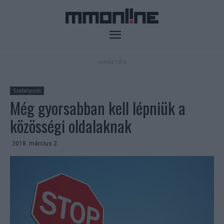
- HIRDETÉS -
Szabályozás
Még gyorsabban kell lépniük a
közösségi oldalaknak
2018. március 2.