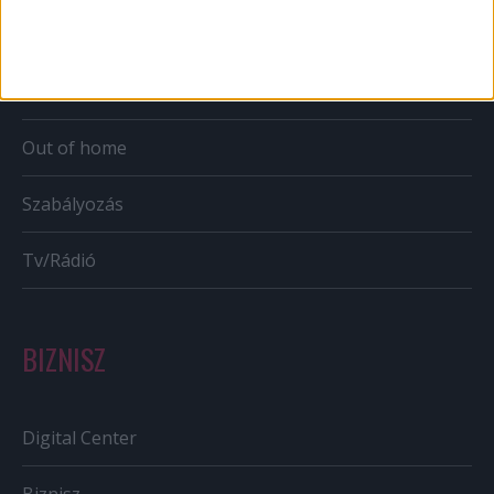
Karrier
Bulvár
Out of home
Szabályozás
Tv/Rádió
BIZNISZ
Digital Center
Biznisz