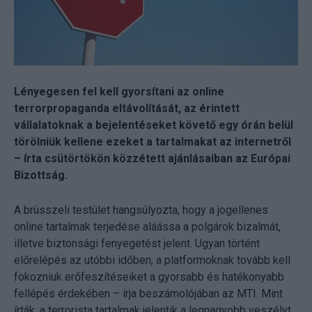
Lényegesen fel kell gyorsítani az online
terrorpropaganda eltávolítását, az érintett
vállalatoknak a bejelentéseket követő egy órán belül
törölniük kellene ezeket a tartalmakat az internetről
– írta csütörtökön közzétett ajánlásaiban az Európai
Bizottság.
A brüsszeli testület hangsúlyozta, hogy a jogellenes
online tartalmak terjedése aláássa a polgárok bizalmát,
illetve biztonsági fenyegetést jelent. Ugyan történt
előrelépés az utóbbi időben, a platformoknak tovább kell
fokozniuk erőfeszítéseiket a gyorsabb és hatékonyabb
fellépés érdekében – írja beszámolójában az MTI. Mint
írták, a terrorista tartalmak jelentik a legnagyobb veszélyt,