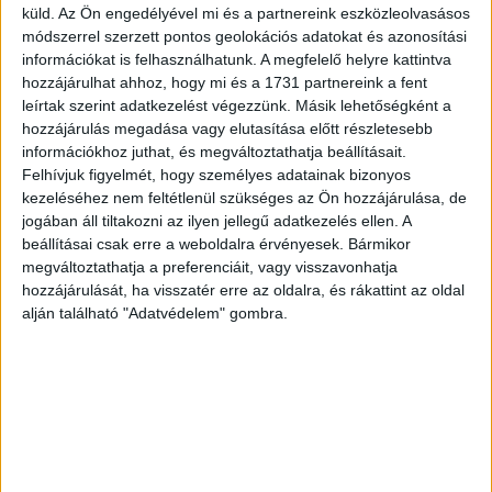
bármikor korábban – bizonyítva, hogy az önszabályozás
küld.
Az Ön engedélyével mi és a partnereink eszközleolvasásos
működőképes -, tovább kell gyorsítani az eljárásokat” –
módszerrel szerzett pontos geolokációs adatokat és azonosítási
információkat is felhasználhatunk. A megfelelő helyre kattintva
jelentette ki Andrus Ansip digitális egységes piacért
hozzájárulhat ahhoz, hogy mi és a 1731 partnereink a fent
felelős uniós biztos.
leírtak szerint adatkezelést végezzünk. Másik lehetőségként a
hozzájárulás megadása vagy elutasítása előtt részletesebb
Az Európai Bizottság közölte: az ajánlás hatásainak
információkhoz juthat, és megváltoztathatja beállításait.
nyomon követése érdekében a tagállamoknak és a
Felhívjuk figyelmét, hogy személyes adatainak bizonyos
cégeknek három hónapon belül információkat kell
kezeléséhez nem feltétlenül szükséges az Ön hozzájárulása, de
jogában áll tiltakozni az ilyen jellegű adatkezelés ellen. A
szolgáltatniuk a terrorpropaganda elleni fellépésükről, és
beállításai csak erre a weboldalra érvényesek. Bármikor
hat hónapon belül a többi jogellenes tartalomról. A testület
megváltoztathatja a preferenciáit, vagy visszavonhatja
az eredményektől függően dönt majd, hogy szükség van-
hozzájárulását, ha visszatér erre az oldalra, és rákattint az oldal
e további lépésekre, esetleg jogszabályok elfogadására.
alján található "Adatvédelem" gombra.
A bizottság februárban arról számolt be, hogy a vizsgált
platformok a bejelentett illegális tartalmak nagyjából 70
százalékát eltávolították az előző hónapokban. Ez az
arány tavaly májusban 59 százalék, a magatartási kódex
2016-os kiadását megelőzően pedig mindössze 28
százalék volt.