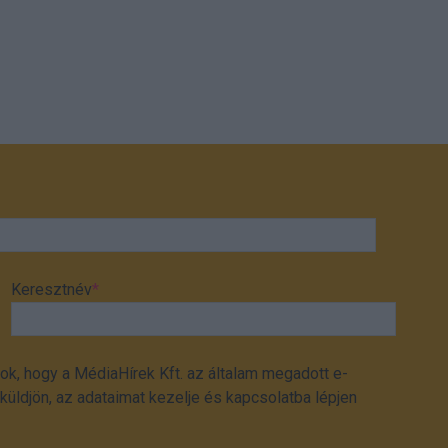
Keresztnév
*
ok, hogy a MédiaHírek Kft. az általam megadott e-
üldjön, az adataimat kezelje és kapcsolatba lépjen