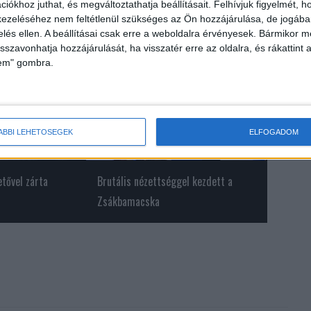
iókhoz juthat, és megváltoztathatja beállításait.
Felhívjuk figyelmét, 
ezeléséhez nem feltétlenül szükséges az Ön hozzájárulása, de jogában 
zelés ellen. A beállításai csak erre a weboldalra érvényesek. Bármikor m
isszavonhatja hozzájárulását, ha visszatér erre az oldalra, és rákattint a
lem" gombra.
ÁBBI LEHETŐSÉGEK
ELFOGADOM
etővel zárta
Brutális nézettséggel kezdett a
Zsákbamacska