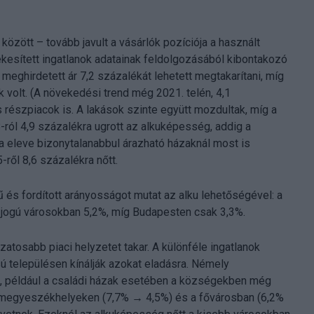
özött – tovább javult a vásárlók pozíciója a használt
tékesített ingatlanok adatainak feldolgozásából kibontakozó
meghirdetett ár 7,2 százalékát lehetett megtakarítani, míg
volt. (A növekedési trend még 2021. telén, 4,1
 részpiacok is. A lakások szinte együtt mozdultak, míg a
-ról 4,9 százalékra ugrott az alkuképesség, addig a
a eleve bizonytalanabbul árazható házaknál most is
-ről 8,6 százalékra nőtt.
 és fordított arányosságot mutat az alku lehetőségével: a
jogú városokban 5,2%, míg Budapesten csak 3,3%.
tosabb piaci helyzetet takar. A különféle ingatlanok
usú településen kínálják azokat eladásra. Némely
e, például a családi házak esetében a községekben még
a megyeszékhelyeken (7,7% → 4,5%) és a fővárosban (6,2%