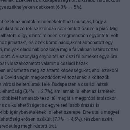
övetnek. Ezeknél az alkuképesség nőtt a kisebb városokban
egyeszékhelyeken csökkent (6,3% → 5%).
t ezek az adatok mindenekelőtt azt mutatják, hogy a
ssulást hozó téli szezonban sem omlott össze a piac. Míg
lhatott, s így szinte minden szegmensben egyöntetű volt
oz juthattak", és ezek kombinációjaként adódhatott egy
i, melyek eladóinak pozíciója míg a falvakban határozottan
dott. A viszonylag enyhe tél, az őszi félelmeket egyelőre
t visszahozhatott valamit a családi házak
n erősíthette meg az ártartó képességüket, ahol ezekből
ár a Covid végén megkezdődött változásnak: a költözők
 városi belterületek felé. Budapesten a családi házak
lehetőség (3,4% → 2,7%), ami annak is lehet az ismételt
 a többinél hamarabb teszi túl magát a megpróbáltatásokon.
 az alkulehetőséget az egyre reálisabb árazás is
ribb igénybevételének is lehet szerepe. Erre utal a megyei
ulehetőség erősen szűkült (7,7% → 4,5%), részben azért,
edetileg meghirdetett árat.