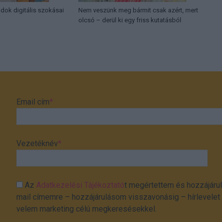
ádok digitális szokásai
Nem veszünk meg bármit csak azért, mert
olcsó – derül ki egy friss kutatásból
Email cím
*
Vezetéknév
*
Az
Adatkezelési Tájékoztató
t megértettem és hozzájárul
mail címemre – hozzájárulásom visszavonásig – hírlevelet k
velem marketing célú megkeresésekkel.