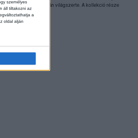
hogy személyes
Electronics platformján világszerte. A kollekció része
áll tiltakozni az
Leonardo...
egváltoztathatja a
z oldal alján