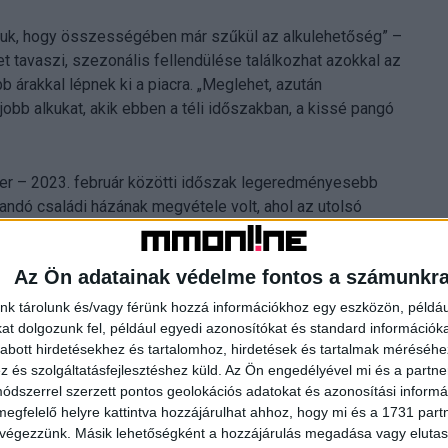
átjuk, hogy összességében már szűkül az alkulehetőség” –
et tavaszi, szezonális fellendülése találkozhat azokkal az
bb árakkal lépnek ki a piacra. „Meglehet, azután
jobb alkukat, akik ebben a téli időszakban, a kissé pangó
ber – 2023. február közötti időszak legeredményesebb
tandó családi házának megvétele volt, ahol az utolsó
nek. A következő tíz legnagyobb vevői alku is legalább 31
llett már akadt tégla-, illetve panellakás is, ahogy jó és
Az Ön adatainak védelme fontos a számunkr
order egy pesti külkerületi, átlagos állapotú, nyolcvan éves
agni a vevő. A számszerűen legnagyobb megtakarítást,
nk tárolunk és/vagy férünk hozzá információkhoz egy eszközön, példáu
, ahol a kiváló állapotú lakást azt megelőzően hónapokig
t dolgozunk fel, például egyedi azonosítókat és standard információk
én a rekordot ugyancsak egy téglalakás érte el: egy a
abott hirdetésekhez és tartalomhoz, hirdetések és tartalmak méréséhe
és szolgáltatásfejlesztéshez küld.
Az Ön engedélyével mi és a partne
égül a vártnál 11 százalékkal, azaz 12 millió forinttal többet
dszerrel szerzett pontos geolokációs adatokat és azonosítási informác
megfelelő helyre kattintva hozzájárulhat ahhoz, hogy mi és a 1731 partne
 végezzünk. Másik lehetőségként a hozzájárulás megadása vagy elutasí