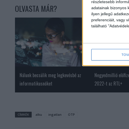
részletesebb informác
OLVASTA MÁR?
adatainak bizonyos k
ilyen jellegű adatke
preferenciáit, vagy v
található "Adatvéde
TOV
Nálunk becsülik meg legkevésbé az
Negyedmillió előfiz
informatikusnőket
2022-t az RTL+
CÍMKÉK
alku
ingatlan
OTP