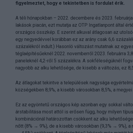
figyelmeztet, hogy e tekintetben is fordulat érik.
A téli hónapokban – 2022. decembere és 2023. februárja k
lakások piacán, ezt mutatja az OTP Ingatlanpont által ér
országos összkép. E szerint alkuval átlagosan az utolsó 
egy negyedévvel korábban ez az arány csak 6,6 százalék 
százalékról indult.) Hasonló változást mutatnak az egyes
téglaépítésűeknél 2022. novemberről 2023. februárra 3,8
paneleknél 4,2-ről 5 százalékra. A sokféleségüknél fogv
nagyobb az alku lehetősége, de kisebb a változás, ez 8,5
Az átlagokat tekintve a települések nagysága egyértelmű
községekben 8,9%, a kisebb városokban 8,5%, a megyei 
Ez az egyöntetű országos kép azonban egy sokkal változa
árstabilitása most attól is erősen függ, hogy milyen típ
kombinációnál határozottan csökkent az alku lehetőség
nőtt (8% → 9%), de a kisebb városokban (9,3% → 9%), 