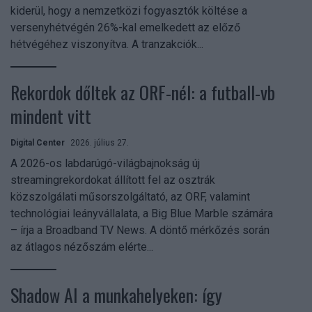
kiderül, hogy a nemzetközi fogyasztók költése a
versenyhétvégén 26%-kal emelkedett az előző
hétvégéhez viszonyítva. A tranzakciók...
Rekordok dőltek az ORF-nél: a futball-vb
mindent vitt
Digital Center
2026. július 27.
A 2026-os labdarúgó-világbajnokság új
streamingrekordokat állított fel az osztrák
közszolgálati műsorszolgáltató, az ORF, valamint
technológiai leányvállalata, a Big Blue Marble számára
– írja a Broadband TV News. A döntő mérkőzés során
az átlagos nézőszám elérte...
Shadow AI a munkahelyeken: így