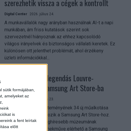
szerezhetik vissza a cégek a kontrollt
Digital Center
2026. július 24.
A munkavállalók nagy arányban használnak AI-t a napi
munkában, ám friss kutatások szerint sok
szervezetnél hiányoznak az ehhez kapcsolódó
világos irányelvek és biztonságos vállalati keretek. Ez
különösen ott jelenthet problémát, ahol érzékeny
üzleti információkkal...
Megérkezett a legendás Louvre-
a
gyűjtemény a Samsung Art Store-ba
l sütik formájában,
at, amelyeket az
Digital Center
2026. július 23.
z,
A párizsi Louvre gyűjteményének 34 új műalkotása
reink
most először csatlakozik a Samsung Art Store-hoz.
iókat is
reink a fent leírtak
Ezzel a világ egyik leghíresebb múzeumának
tása előtt
összesen már 51 remekműve elérhető a Samsung