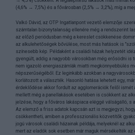
→ 4,5%) csökkent. A téglaépítésű lakások más mintát k
(4,6% → 7,5%) és a fővárosban (2,5% → 3,2%), míg a m
Valkó Dávid, az OTP Ingatlanpont vezető elemzője szerin
számtalan bizonytalanság ellenére még a rendszerint la
az előző periódusban még a kereslet csökkenése dominá
az alkulehetőségek bővülése, most más hatások is "szóh
színesebb kép. Példaként a családi házak helyzetét idéz
gyengült, addig a nagyobb városokban még erősödni is tu
nem igazoló energiaszámlák miatti megkönnyebbülés mos
népszerűségéből. Ez leginkább azokban a nagyvárosokba
korlátozott a választék. Hasonló hatása lehetett egy, m
érdeklődése akkor fordult az agglomerációk felől ismét a
mellett még a panellakások esetében is csökkent az alku
jelzése, hogy a főváros lakáspiaca eléggé válságálló, s
Az elemző a friss adatok kapcsán azt is megjegyzi, hogy
csökkentheti, amiben a professzionális közvetítők gyako
jogú városok családi házainak példája, melyeknél az alk
mert az eladók sok esetben már maguk mérsékelték az er