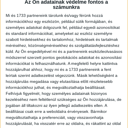
csütörtökön Európa-ligát vagy Konferencialigát.
Az Ön adatainak védelme fontos a
számunkra
Már két nagy bajnokság sztárcsapatait követhetjük minden
Mi és 1733 partnereink tárolunk és/vagy férünk hozzá
hétvégén a Sport TV-n. Portugáliából a Benfica, a Sporting
információkhoz egy eszközön, például sütik formájában, és
személyes adatokat dolgozunk fel, például egyedi azonosítókat
és a Porto, Törökországból például a magyar válogatott
és standard információkat, amelyeket az eszköz személyre
sztárjával, Sallai Rolanddal felálló Galatasarayt is. Elég
szabott hirdetésekhez és tartalomhoz, hirdetések és tartalmak
csak megnézni a Bajnokok Ligája vagy az Európa-liga
méréséhez, közönségmérésekhez és szolgáltatásfejlesztéshez
aktuális tabelláját, és látjuk, milyen jó játékerőt
küld.
Az Ön engedélyével mi és a partnereink eszközleolvasásos
képviselnek ezek a csapatok. A Sporting második a
módszerrel szerzett pontos geolokációs adatokat és azonosítási
Bajnokok Ligájában, ahol a Benfica is továbbjutásra áll, az
információkat is felhasználhatunk. A megfelelő helyre kattintva
El-ben pedig a Galatasaray pillanatnyilag harmadik. Az már
hozzájárulhat ahhoz, hogy mi és a 1733 partnereink a fent
leírtak szerint adatkezelést végezzünk. Másik lehetőségként a
csak hab a tortán, hogy Sallait láthatjuk majd minden
hozzájárulás megadása vagy elutasítása előtt részletesebb
fordulóban a Galatasarayban, de feltűnik majd a
információkhoz juthat, és megváltoztathatja beállításait.
Rizesporban játszó Mocsi Attila is. Portugáliában külön
Felhívjuk figyelmét, hogy személyes adatainak bizonyos
figyelhetjük a Sportingban parádézó, és magyar
kezeléséhez nem feltétlenül szükséges az Ön hozzájárulása, de
felmenőkkel rendelkező Gyökeres Viktort is. A bajnoki
jogában áll tiltakozni az ilyen jellegű adatkezelés ellen. A
mérkőzések a Sport1-en, a Sport2-n és a SELEKT-en
beállításai csak erre a weboldalra érvényesek. Bármikor
kerülnek képernyőre.
megváltoztathatja a preferenciáit, vagy visszavonhatja
hozzájárulását, ha visszatér erre az oldalra, és rákattint az oldal