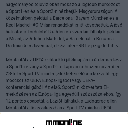
hagyományos televízióban messze a legtöbb mérkőzést
a Sport1-en és a Sport2-n nézhetjük Magyarországon. A
közelmúltban például a Barcelona–Bayern München és a
Real Madrid–AC Milan rangadókat is itt követhettük. A jövő
heti ötödik fordulóból kedden és szerdán láthatjuk például
a Milant, az Atlético Madridot, a Barcelonát, a Borussia
Dortmundo a Juventust, de az Inter–RB Leipzig derbit is.
Mostantól az UEFA csütörtöki játéknapján is érdemes lesz
a Sport1-re vagy a Sport2-re kapcsolni, hiszen november
28-tól a Sport TV minden játékhéten élőben közvetít egy
meccset az UEFA Európa-ligából vagy UEFA-
konferencialigából. Az első, Sport2-n közvetített El-
mérkőzésen az Európa-liga egyedüli százszázalékos, így
12 pontos csapatát, a Laziót láthatjuk a Ludogorec ellen.
Mostantól a ligaszakaszban a Sport TV minden UEFA-
játéknapon közvetít élőben mérkőzést a nemzetközi
kupákból, kedden és szerdán Bajnokok Ligáját,