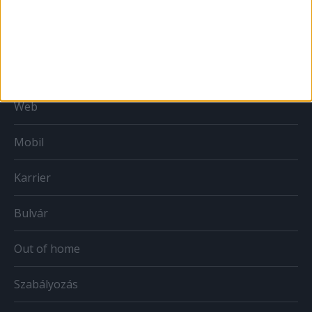
MÉDIA
Print
Web
Mobil
Karrier
Bulvár
Out of home
Szabályozás