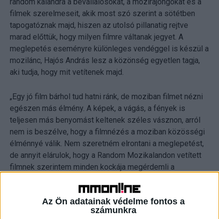
random kalandra a bevállalósokat, a mozirajongókat és a
filmek szerelmeseit, akik most szó szerint a sötétben
tapogatóznak majd, hiszen az utolsó pillanatig rejtve
marad előttük, hogy milyen filmre váltanak jegyet. A
meglepetés eseményre különleges vendéggel is készül a
mozilánc, Hajós András lesz a közönség egyetlen tagja,
aki tudja, hogy mit vetítenek majd.
„Egy jó film bárhol tud hatni ránk, de moziban filmet nézni
egészen más élmény. A képek, a vágás, a fények is
teljesen más benyomást keltenek széles vásznon, arról
nem is beszélve, hogy a filmnézés a moziban közösségi
élménnyé válik. Nem szeretném elrontani a meglepetést,
de annyit elárulok, hogy a Random Mozikalandon vetített
filmnek szerintem minden kockája megérdemli a
mozivásznat, és alig várom, hogy a közönséggel együtt
éljük át a történetét” – mondta el Hajós András.
Az Ön adatainak védelme fontos a
számunkra
„A Cinema Citynél folyamatosan keressük a