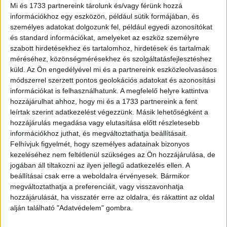
Mi és 1733 partnereink tárolunk és/vagy férünk hozzá
lehetőségeket arra, hogy a legjobb élményt biztosítsuk a
információkhoz egy eszközön, például sütik formájában, és
moziba látogatóknak. Ebbe – az egyedülálló kép- és
személyes adatokat dolgozunk fel, például egyedi azonosítókat
hangminőséget biztosító infrastruktúrán túl -
és standard információkat, amelyeket az eszköz személyre
beletartoznak az olyan gyakorlatias szempontok, mint a
szabott hirdetésekhez és tartalomhoz, hirdetések és tartalmak
székek kényelme, a termek tisztasága, vagy éppen a
méréséhez, közönségmérésekhez és szolgáltatásfejlesztéshez
büfében kínált klasszikus mozis snackek és a
küld.
Az Ön engedélyével mi és a partnereink eszközleolvasásos
rendszeresen jelentkező különlegességek. A mozi
módszerrel szerzett pontos geolokációs adatokat és azonosítási
információkat is felhasználhatunk. A megfelelő helyre kattintva
mindenkit összehoz: a bal oldalunkon ülő néző lehet, hogy
hozzájárulhat ahhoz, hogy mi és a 1733 partnereink a fent
a barátunk vagy családtagunk, de a jobb oldali talán
leírtak szerint adatkezelést végezzünk. Másik lehetőségként a
ismeretlen. Viszont a film, a rendező, a színészek vagy a
hozzájárulás megadása vagy elutasítása előtt részletesebb
mozizás iránti szeretet közös minden nézőben, aki az
információkhoz juthat, és megváltoztathatja beállításait.
adott vetítésen ül. Ezúttal maga a film lesz a csemege,
Felhívjuk figyelmét, hogy személyes adatainak bizonyos
amivel a moziba járás varázsát szeretnénk még
kezeléséhez nem feltétlenül szükséges az Ön hozzájárulása, de
izgalmasabbá tenni” – mondta el Buda Andrea, a Cinema
jogában áll tiltakozni az ilyen jellegű adatkezelés ellen. A
beállításai csak erre a weboldalra érvényesek. Bármikor
City marketing és PR igazgatója.
megváltoztathatja a preferenciáit, vagy visszavonhatja
hozzájárulását, ha visszatér erre az oldalra, és rákattint az oldal
A 12 éves kortól ajánlott, feliratos filmet február 22-én 20
alján található "Adatvédelem" gombra.
órától vetítik majd a Cinema City Allee, Aréna és Westend